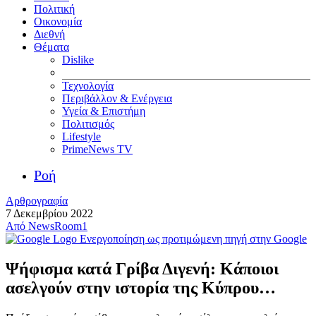
Πολιτική
Οικονομία
Διεθνή
Θέματα
Dislike
Τεχνολογία
Περιβάλλον & Ενέργεια
Υγεία & Επιστήμη
Πολιτισμός
Lifestyle
PrimeNews TV
Ροή
Αρθρογραφία
7 Δεκεμβρίου 2022
Από
NewsRoom1
Ενεργοποίηση ως προτιμώμενη πηγή στην Google
Ψήφισμα κατά Γρίβα Διγενή: Κάποιοι
ασελγούν στην ιστορία της Κύπρου…