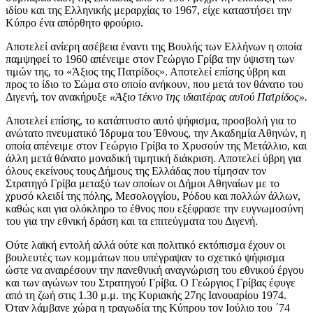
ιδίου και της Ελληνικής μεραρχίας το 1967, είχε καταστήσει την
Κύπρο ένα απόρθητο φρούριο.
Αποτελεί ανίερη ασέβεια έναντι της Βουλής των Ελλήνων η οποία
παμψηφεί το 1960 απένειμε στον Γεώργιο Γρίβα την ύψιστη των
τιμών της, το «Άξιος της Πατρίδος». Αποτελεί επίσης ύβρη και
προς το ίδιο το Σώμα στο οποίο ανήκουν, που μετά τον θάνατο του
Διγενή, τον ανακήρυξε
«Άξιο τέκνο της ιδιαιτέρας αυτού Πατρίδος».
Αποτελεί επίσης, το κατάπτυστο αυτό ψήφισμα, προσβολή για το
ανώτατο πνευματικό Ίδρυμα του Έθνους, την Ακαδημία Αθηνών, η
οποία απένειμε στον Γεώργιο Γρίβα το Χρυσούν της Μετάλλιο, και
άλλη μετά θάνατο μοναδική τιμητική διάκριση. Αποτελεί ύβρη για
όλους εκείνους τους Δήμους της Ελλάδας που τίμησαν τον
Στρατηγό Γρίβα μεταξύ των οποίων οι Δήμοι Αθηναίων με το
χρυσό κλειδί της πόλης, Μεσολογγίου, Ρόδου και πολλών άλλων,
καθώς και για ολόκληρο το έθνος που εξέφρασε την ευγνωμοσύνη
του για την εθνική δράση και τα επιτεύγματα του Διγενή.
Ούτε λαϊκή εντολή αλλά ούτε και πολιτικό εκτόπισμα έχουν οι
βουλευτές των κομμάτων που υπέγραψαν το σχετικό ψήφισμα
ώστε να αναιρέσουν την πανεθνική αναγνώριση του εθνικού έργου
και των αγώνων του Στρατηγού Γρίβα. Ο Γεώργιος Γρίβας έφυγε
από τη ζωή στις 1.30 μ.μ. της Κυριακής 27ης Ιανουαρίου 1974.
Όταν λάμβανε χώρα η τραγωδία της Κύπρου τον Ιούλιο του ΄74