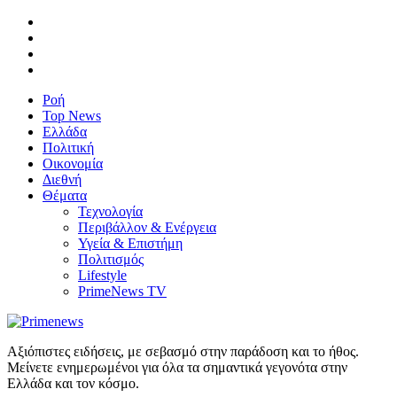
Ροή
Top News
Ελλάδα
Πολιτική
Οικονομία
Διεθνή
Θέματα
Τεχνολογία
Περιβάλλον & Ενέργεια
Υγεία & Επιστήμη
Πολιτισμός
Lifestyle
PrimeNews TV
Αξιόπιστες ειδήσεις, με σεβασμό στην παράδοση και το ήθος.
Μείνετε ενημερωμένοι για όλα τα σημαντικά γεγονότα στην
Ελλάδα και τον κόσμο.