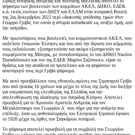
Πράξη ιστορικής ασέβειας και πολιτικής ασέλγειας αποτελεί το
ψήφισμα των βουλευτών των κομμάτων ΑΚΕΛ, ΔΗΚΟ, ΕΔΕΚ
κ.ά. εκτός εκείνων των ΔΗΣΥ και ΕΛΑΜ στην κυπριακή Βουλή
της 2ας Δεκεμβρίου 2022 περί
«διακοπής απόδοσης τιμών στον
Γεώργιο Γρίβα, τον οποίο η ιστορία καταδίκασε ως ανάξιο τιμής από
την πατρίδα».
Με πρωτοπόρους τους βουλευτές του κομμουνιστικού ΑΚΕΛ, που
ουδέποτε ένοιωσαν Έλληνες και που από την ίδρυση του κόμματός
τους εκδούλευαν, εξυπηρετούσαν και ακόμα εξυπηρετούν τα
συμφέροντα της Μόσχας, με συνοδοιπόρους το του ΔΗΚΟ Νικόλα
Παπαδόπουλο και τον της ΕΔΕΚ Μαρίνο Σιζόπουλο, είχαν το
θράσος και την αναίδεια να προτείνουν και να ψηφίσουν το
ανιστόρητό τους περί Γρίβα ψήφισμα.
Με αυτό προσβάλλουν τους εθνικούς αγώνες του Στρατηγού Γρίβα
που από ηλικίας 16 χρόνων και μέχρι το τέλος της ζωής του διεξήγε
για υπεράσπιση της ελευθερίας της Ελλάδας και την
απελευθέρωση της ιδιαίτερης του πατρίδας Κύπρου. Αποτελεί
προσβολή για το Χρυσούν Αριστείο Ανδρείας και τον
Μεγαλόσταυρο του Γεωργίου Α΄ που πήρε για την ανδρεία που
επέδειξε, όταν ως ανθυπολοχαγός του Ελληνικού Στρατού έφτασε
το 1920 μέχρι τις όχθες του Σαγκάριου ποταμού.
Το ψήφισμα αποτελεί προσβολή για τη συμβολή του Γεωργίου
Γρίβα ως μέλους της μικρής επιτελικής ομάδας του αρχιστράτηγου