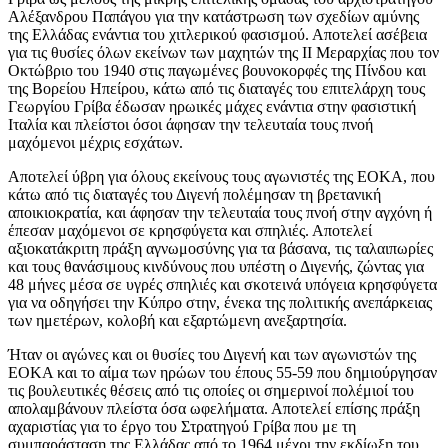
Αλέξανδρου Παπάγου για την κατάστρωση των σχεδίων αμύνης
της Ελλάδας ενάντια του χιτλερικού φασισμού. Αποτελεί ασέβεια
για τις θυσίες όλων εκείνων των μαχητών της ΙΙ Μεραρχίας που τον
Οκτώβριο του 1940 στις παγωμένες βουνοκορφές της Πίνδου και
της Βορείου Ηπείρου, κάτω από τις διαταγές του επιτελάρχη τους
Γεωργίου Γρίβα έδωσαν ηρωικές μάχες ενάντια στην φασιστική
Ιταλία και πλείστοι όσοι άφησαν την τελευταία τους πνοή
μαχόμενοι μέχρις εσχάτων.
Αποτελεί ύβρη για όλους εκείνους τους αγωνιστές της ΕΟΚΑ, που
κάτω από τις διαταγές του Διγενή πολέμησαν τη βρετανική
αποικιοκρατία, και άφησαν την τελευταία τους πνοή στην αγχόνη ή
έπεσαν μαχόμενοι σε κρησφύγετα και σπηλιές. Αποτελεί
αξιοκατάκριτη πράξη αγνωμοσύνης για τα βάσανα, τις ταλαιπωρίες
και τους θανάσιμους κινδύνους που υπέστη ο Διγενής, ζώντας για
48 μήνες μέσα σε υγρές σπηλιές και σκοτεινά υπόγεια κρησφύγετα
για να οδηγήσει την Κύπρο στην, ένεκα της πολιτικής ανεπάρκειας
των ημετέρων, κολοβή και εξαρτώμενη ανεξαρτησία.
Ήταν οι αγώνες και οι θυσίες του Διγενή και των αγωνιστών της
ΕΟΚΑ και το αίμα των ηρώων του έπους 55-59 που δημιούργησαν
τις βουλευτικές θέσεις από τις οποίες οι σημερινοί πολέμιοί του
απολαμβάνουν πλείστα όσα ωφελήματα. Αποτελεί επίσης πράξη
αχαριστίας για το έργο του Στρατηγού Γρίβα που με τη
συμπαράσταση της Ελλάδας από το 1964 μέχρι την εκδίωξη του