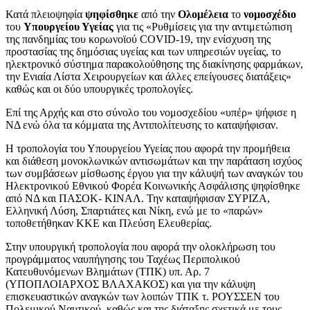
Κατά πλειοψηφία
ψηφίσθηκε
από την
Ολομέλεια
το
νομοσχέδιο
του
Υπουργείου Υγείας
για τις «Ρυθμίσεις για την αντιμετώπιση
της πανδημίας του κορωνοϊού COVID-19, την ενίσχυση της
προστασίας της δημόσιας υγείας και των υπηρεσιών υγείας, το
ηλεκτρονικό σύστημα παρακολούθησης της διακίνησης φαρμάκων,
την Ενιαία Λίστα Χειρουργείων και άλλες επείγουσες διατάξεις»
καθώς και οι δύο υπουργικές τροπολογίες.
Επί της Αρχής και στο σύνολο του νομοσχεδίου «υπέρ» ψήφισε η
ΝΔ ενώ όλα τα κόμματα της Αντιπολίτευσης το καταψήφισαν.
Η τροπολογία του Υπουργείου Υγείας που αφορά την προμήθεια
και διάθεση μονοκλωνικών αντισωμάτων και την παράταση ισχύος
των συμβάσεων μίσθωσης έργου για την κάλυψή των αναγκών του
Ηλεκτρονικού Εθνικού Φορέα Κοινωνικής Ασφάλισης ψηφίσθηκε
από ΝΔ και ΠΑΣΟΚ- ΚΙΝΑΛ. Την καταψήφισαν ΣΥΡΙΖΑ,
Ελληνική Λύση, Σπαρτιάτες και Νίκη, ενώ με το «παρών»
τοποθετήθηκαν ΚΚΕ και Πλεύση Ελευθερίας.
Στην υπουργική τροπολογία που αφορά την ολοκλήρωση του
προγράμματος ναυπήγησης του Ταχέως Περιπολικού
Κατευθυνόμενων Βλημάτων (ΤΠΚ) υπ. Αρ. 7
(ΥΠΟΠΛΟΙΑΡΧΟΣ ΒΛΑΧΑΚΟΣ) και για την κάλυψη
επισκευαστικών αναγκών των λοιπών ΤΠΚ τ. ΡΟΥΣΣΕΝ του
Πολεμικού Ναυτικού, καθώς και της διάταξης σχετικά με τους