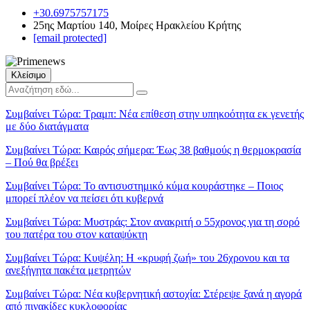
+30.6975757175
25ης Μαρτίου 140, Μοίρες Ηρακλείου Κρήτης
[email protected]
Κλείσιμο
Συμβαίνει Τώρα:
Τραμπ: Νέα επίθεση στην υπηκοότητα εκ γενετής
με δύο διατάγματα
Συμβαίνει Τώρα:
Καιρός σήμερα: Έως 38 βαθμούς η θερμοκρασία
– Πού θα βρέξει
Συμβαίνει Τώρα:
Το αντισυστημικό κύμα κουράστηκε – Ποιος
μπορεί πλέον να πείσει ότι κυβερνά
Συμβαίνει Τώρα:
Μυστράς: Στον ανακριτή ο 55χρονος για τη σορό
του πατέρα του στον καταψύκτη
Συμβαίνει Τώρα:
Κυψέλη: Η «κρυφή ζωή» του 26χρονου και τα
ανεξήγητα πακέτα μετρητών
Συμβαίνει Τώρα:
Νέα κυβερνητική αστοχία: Στέρεψε ξανά η αγορά
από πινακίδες κυκλοφορίας