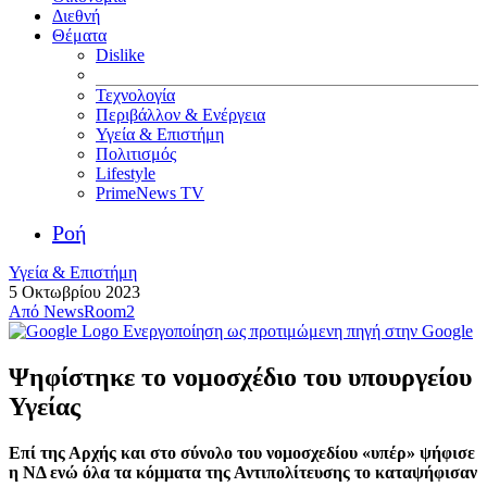
Διεθνή
Θέματα
Dislike
Τεχνολογία
Περιβάλλον & Ενέργεια
Υγεία & Επιστήμη
Πολιτισμός
Lifestyle
PrimeNews TV
Ροή
Υγεία & Επιστήμη
5 Οκτωβρίου 2023
Από
NewsRoom2
Ενεργοποίηση ως προτιμώμενη πηγή στην Google
Ψηφίστηκε το νομοσχέδιο του υπουργείου
Υγείας
Επί της Αρχής και στο σύνολο του νομοσχεδίου «υπέρ» ψήφισε
η ΝΔ ενώ όλα τα κόμματα της Αντιπολίτευσης το καταψήφισαν