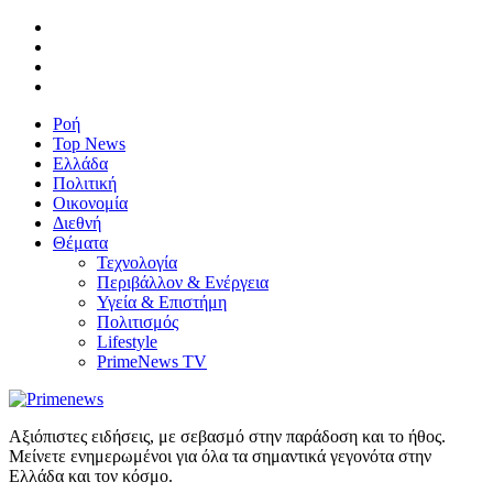
Ροή
Top News
Ελλάδα
Πολιτική
Οικονομία
Διεθνή
Θέματα
Τεχνολογία
Περιβάλλον & Ενέργεια
Υγεία & Επιστήμη
Πολιτισμός
Lifestyle
PrimeNews TV
Αξιόπιστες ειδήσεις, με σεβασμό στην παράδοση και το ήθος.
Μείνετε ενημερωμένοι για όλα τα σημαντικά γεγονότα στην
Ελλάδα και τον κόσμο.