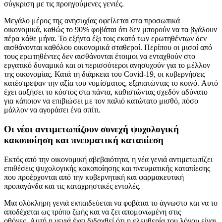
σύγκριση με τις προηγούμενες γενιές.
Μεγάλο μέρος της ανησυχίας οφείλεται στα προσωπικά
οικονομικά, καθώς το 90% φοβάται ότι δεν μπορούν να τα βγάλουν
πέρα ​​κάθε μήνα. Το εξήντα έξι τοις εκατό των ερωτηθέντων δεν
αισθάνονται καθόλου οικονομικά σταθεροί. Περίπου οι μισοί από
τους ερωτηθέντες δεν αισθάνονται έτοιμοι να ενταχθούν στο
εργατικό δυναμικό και οι περισσότεροι ανησυχούν για το μέλλον
της οικονομίας. Κατά τη διάρκεια του Covid-19, οι κυβερνήσεις
κατέστρεψαν την αξία του νομίσματος, εξαπατώντας το κοινό. Αυτό
έχει αυξήσει το κόστος στα πάντα, καθιστώντας σχεδόν αδύνατο
για κάποιον να επιβιώσει με τον παλιό κατώτατο μισθό, πόσο
μάλλον να αγοράσει ένα σπίτι.
Οι νέοι αντιμετωπίζουν συνεχή ψυχολογική
κακοποίηση και πνευματική καταπίεση
Εκτός από την οικονομική αβεβαιότητα, η νέα γενιά αντιμετωπίζει
επιθέσεις ψυχολογικής κακοποίησης και πνευματικής καταπίεσης
που προέρχονται από την κυβερνητική και φαρμακευτική
προπαγάνδα και τις καταχρηστικές εντολές.
Μια ολόκληρη γενιά εκπαιδεύεται να φοβάται το άγνωστο και να το
αποδέχεται ως τρόπο ζωής και να ζει απομονωμένη στις
οθόνες. Αυτή η γενιά έχει διδαχθεί ότι η ελευθερία του λόγου είναι