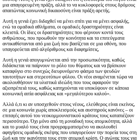
μια απαγορευμένη πράξη, αλλά το να κυκλοφορείς στους δρόμους
απαιτώντας κοινωνική δικαιοσύνη είναι πράξη αρετής.
Αυτή η γενιά έχει διδαχθεί να μένει σπίτι για να μένει ασφαλής,
ενώ τα ομαδικά αθλήματα, οι ομαδικές δραστηριότητες είναι
κλειστά. Οι ίδιες οι δραστηριότητες που φέρνουν κοντά τους
ανθρώπους, που προωθούν την κοινότητα και τα επιτεύγματα
αντικαθίστανται από μια ζωή που βασίζεται σε μια οθόνη, που
υπαγορεύεται από αλγόριθμους και διαφημίσεις,
Αυτή η γενιά απογυμνώνεται από την προσωπικότητα, καθώς
διδάσκεται να παίρνουν το ρόλο του θύματος και να βρίσκουν
καταφύγιο στο συνεχώς διευρυνόμενο φάσμα των ψευδών
ταυτοτήτων και στερεοτύπων φύλου. Οι νέοι αναμένεται τώρα να
ακολουθήσουν τα υλιστικά ιδεώδη που τους αφαιρούν την
αξιοπρέπειά τους, καθώς κατηχούνται να υποκύψουν σε κάποια
κοινωνική αιτία ασφάλειας και «μεγαλύτερου καλού».
Αλλά ό,τι κι αν υποσχεθούν στους νέους, ελεύθερος είναι εκείνος,
σε μια κοινωνία χωρίς αποκλεισμούς και αυστηρούς κανόνες – οι
επιταγές αυτού του νεοκομμουνιστικού κράτους τους καταπιέζουν
περισσότερο. Όχι μόνο από τη μοναδική τους ατομικότητα, αλλά
και το μυαλό τους είναι προγραμματισμένο να ακολουθεί
αφηγήσεις ομαδικής σκέψης που υπαγορεύουν την πορεία τους στη
ζωή και την ικανότητα τους στην ατομική κρίση. Ο αγώνας τους για