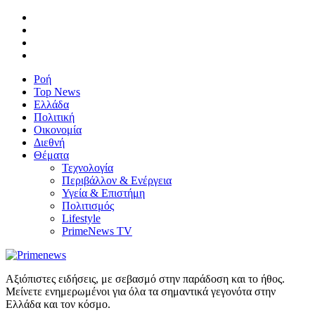
Ροή
Top News
Ελλάδα
Πολιτική
Οικονομία
Διεθνή
Θέματα
Τεχνολογία
Περιβάλλον & Ενέργεια
Υγεία & Επιστήμη
Πολιτισμός
Lifestyle
PrimeNews TV
Αξιόπιστες ειδήσεις, με σεβασμό στην παράδοση και το ήθος.
Μείνετε ενημερωμένοι για όλα τα σημαντικά γεγονότα στην
Ελλάδα και τον κόσμο.