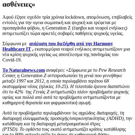
ασθένειες»
Αφού έζησε σχεδόν τρία χρόνια lockdown, απομόνωση, επιβλαβείς
εντολές για την υγεια σωματική και ψυχική και τρέφεται με
προπαγάνδα φόβου, η Generation Z (έφηβοι και νεαροί ενήλικες)
αντιμετωπίζει τώρα αρκετές σοβαρές παθήσεις ψυχικής υγείας.
Σύμφωνα με
ανάλυση που διεξήχθη από την Harmony
Healthcare IT
,
εκατομμύρια νεαροί ενήλικες αντιμετωπίζουν μια
νέα κρίση ψυχικής υγείας ως αποτέλεσμα της πανδημίας του
Covid-19.
Το Naturalnews.com
αναφέρει: «
Σύμφωνα με το Pew Research
Center, η Generation Z αντιπροσωπεύει τη γενιά που γεννήθηκε
μεταξύ 1997 και 2012, η ​​οποία περιλαμβάνει περίπου 68
εκατομμύρια νέους (ηλικίες 10-25). Η τελευταία έρευνα διαπιστώνει
ότι το 42% της Γενιάς Ζ αντιμετωπίζει πλέον προβλήματα ψυχικής
υγείας και πολλά από αυτά τα προβλήματα αντιμετωπίζονται με
καθημερινή θεραπεία και φαρμακευτική αγωγή.
Αυτά τα προβλήματα περιλαμβάνουν τις αγχώδεις διαταραχές, τη
διαταραχή ελλειμματικής προσοχής/υπερκινητικότητας (ADHD), την
κατάθλιψη και τη διαταραχή μετατραυματικού στρες
(PTSD). Το ογδόντα τοις εκατό αντιμετωπίζει κρίσεις κατάθλιψης
και το 90% αντιμετωπίζει το άγχος σε καθημερινή βάση»
.