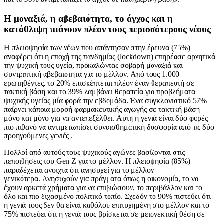
Η μοναξιά, η αβεβαιότητα, το άγχος και η
κατάθλιψη πιάνουν πλέον τους περισσότερους νέους
Η πλειοψηφία των νέων που απάντησαν στην έρευνα (75%)
αναφέρει ότι η εποχή της πανδημίας (lockdown) επηρέασε αρνητικά
την ψυχική τους υγεία, προκαλώντας σοβαρή μοναξιά και
συντριπτική αβεβαιότητα για το μέλλον. Από τους 1.000
ερωτηθέντες, το 20% επισκέπτεται πλέον έναν θεραπευτή σε
τακτική βάση και το 39% λαμβάνει θεραπεία για προβλήματα
ψυχικής υγείας μία φορά την εβδομάδα. Ένα συγκλονιστικό 57%
παίρνει κάποια μορφή φαρμακευτικής αγωγής σε τακτική βάση
μόνο και μόνο για να αντεπεξέλθει. Αυτή η γενιά είναι δύο φορές
πιο πιθανό να αντιμετωπίσει συναισθηματική δυσφορία από τις δύο
προηγούμενες γενιές .
Πολλοί από αυτούς τους ψυχικούς αγώνες βασίζονται στις
πεποιθήσεις του Gen Z για το μέλλον. Η πλειοψηφία (85%)
παραδέχεται ανοιχτά ότι ανησυχεί για το μέλλον
γενικότερα. Ανησυχούν για πράγματα όπως η οικονομία, το να
έχουν αρκετά χρήματα για να επιβιώσουν, το περιβάλλον και το
όλο και πιο διχασμένο πολιτικό τοπίο. Σχεδόν το 90% πιστεύει ότι
η γενιά τους δεν θα είναι καθόλου επιτυχημένη στο μέλλον και το
75% πιστεύει ότι η γενιά τους βρίσκεται σε μειονεκτική θέση σε