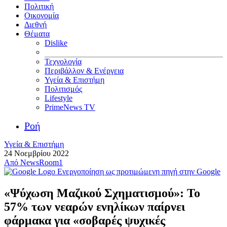
Πολιτική
Οικονομία
Διεθνή
Θέματα
Dislike
Τεχνολογία
Περιβάλλον & Ενέργεια
Υγεία & Επιστήμη
Πολιτισμός
Lifestyle
PrimeNews TV
Ροή
Υγεία & Επιστήμη
24 Νοεμβρίου 2022
Από
NewsRoom1
Ενεργοποίηση ως προτιμώμενη πηγή στην Google
«Ψύχωση Μαζικού Σχηματισμού»: Το
57% των νεαρών ενηλίκων παίρνει
φάρμακα για «σοβαρές ψυχικές