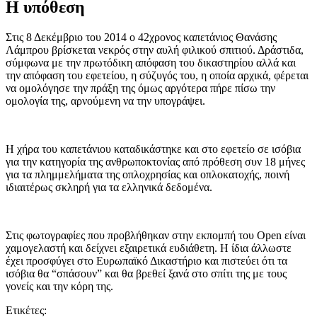
Η υπόθεση
Στις 8 Δεκέμβριο του 2014 ο 42χρονος καπετάνιος Θανάσης
Λάμπρου βρίσκεται νεκρός στην αυλή φιλικού σπιτιού. Δράστιδα,
σύμφωνα με την πρωτόδικη απόφαση του δικαστηρίου αλλά και
την απόφαση του εφετείου, η σύζυγός του, η οποία αρχικά, φέρεται
να ομολόγησε την πράξη της όμως αργότερα πήρε πίσω την
ομολογία της, αρνούμενη να την υπογράψει.
Η χήρα του καπετάνιου καταδικάστηκε και στο εφετείο σε ισόβια
για την κατηγορία της ανθρωποκτονίας από πρόθεση συν 18 μήνες
για τα πλημμελήματα της οπλοχρησίας και οπλοκατοχής, ποινή
ιδιαιτέρως σκληρή για τα ελληνικά δεδομένα.
Στις φωτογραφίες που προβλήθηκαν στην εκπομπή του Open είναι
χαμογελαστή και δείχνει εξαιρετικά ευδιάθετη. Η ίδια άλλωστε
έχει προσφύγει στο Ευρωπαϊκό Δικαστήριο και πιστεύει ότι τα
ισόβια θα “σπάσουν” και θα βρεθεί ξανά στο σπίτι της με τους
γονείς και την κόρη της.
Ετικέτες: