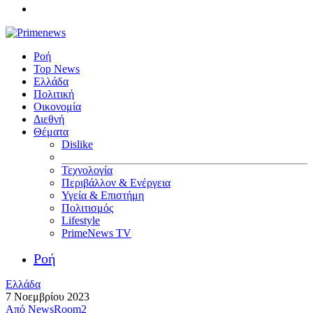
Ροή
Top News
Ελλάδα
Πολιτική
Οικονομία
Διεθνή
Θέματα
Dislike
Τεχνολογία
Περιβάλλον & Ενέργεια
Υγεία & Επιστήμη
Πολιτισμός
Lifestyle
PrimeNews TV
Ροή
Ελλάδα
7 Νοεμβρίου 2023
Από
NewsRoom2