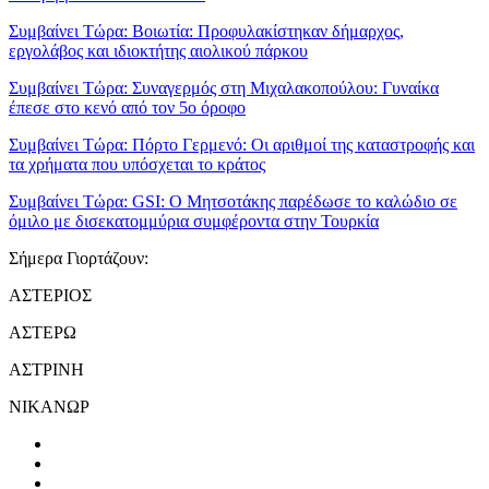
Συμβαίνει Τώρα:
Βοιωτία: Προφυλακίστηκαν δήμαρχος,
εργολάβος και ιδιοκτήτης αιολικού πάρκου
Συμβαίνει Τώρα:
Συναγερμός στη Μιχαλακοπούλου: Γυναίκα
έπεσε στο κενό από τον 5ο όροφο
Συμβαίνει Τώρα:
Πόρτο Γερμενό: Οι αριθμοί της καταστροφής και
τα χρήματα που υπόσχεται το κράτος
Συμβαίνει Τώρα:
GSI: Ο Μητσοτάκης παρέδωσε το καλώδιο σε
όμιλο με δισεκατομμύρια συμφέροντα στην Τουρκία
Σήμερα Γιορτάζουν:
ΑΣΤΕΡΙΟΣ
ΑΣΤΕΡΩ
ΑΣΤΡΙΝΗ
ΝΙΚΑΝΩΡ