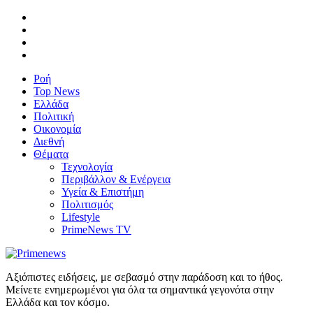
Ροή
Top News
Ελλάδα
Πολιτική
Οικονομία
Διεθνή
Θέματα
Τεχνολογία
Περιβάλλον & Ενέργεια
Υγεία & Επιστήμη
Πολιτισμός
Lifestyle
PrimeNews TV
Αξιόπιστες ειδήσεις, με σεβασμό στην παράδοση και το ήθος.
Μείνετε ενημερωμένοι για όλα τα σημαντικά γεγονότα στην
Ελλάδα και τον κόσμο.