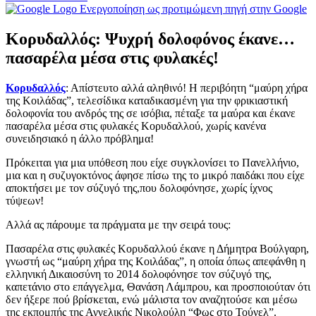
Ενεργοποίηση ως προτιμώμενη πηγή στην Google
Κορυδαλλός: Ψυχρή δολοφόνος έκανε…
πασαρέλα μέσα στις φυλακές!
Κορυδαλλός
: Απίστευτο αλλά αληθινό! Η περιβόητη “μαύρη χήρα
της Κοιλάδας”, τελεσίδικα καταδικασμένη για την φρικιαστική
δολοφονία του ανδρός της σε ισόβια, πέταξε τα μαύρα και έκανε
πασαρέλα μέσα στις φυλακές Κορυδαλλού, χωρίς κανένα
συνειδησιακό η άλλο πρόβλημα!
Πρόκειται για μια υπόθεση που είχε συγκλονίσει το Πανελλήνιο,
μια και η συζυγοκτόνος άφησε πίσω της το μικρό παιδάκι που είχε
αποκτήσει με τον σύζυγό της,που δολοφόνησε, χωρίς ίχνος
τύψεων!
Αλλά ας πάρουμε τα πράγματα με την σειρά τους:
Πασαρέλα στις φυλακές Κορυδαλλού έκανε η Δήμητρα Βούλγαρη,
γνωστή ως “μαύρη χήρα της Κοιλάδας”, η οποία όπως απεφάνθη η
ελληνική Δικαιοσύνη το 2014 δολοφόνησε τον σύζυγό της,
καπετάνιο στο επάγγελμα, Θανάση Λάμπρου, και προσποιούταν ότι
δεν ήξερε πού βρίσκεται, ενώ μάλιστα τον αναζητούσε και μέσω
της εκπομπής της Αγγελικής Νικολούλη “Φως στο Τούνελ”.