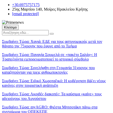
+30.6975757175
25ης Μαρτίου 140, Μοίρες Ηρακλείου Κρήτης
[email protected]
Κλείσιμο
Συμβαίνει Τώρα:
Χανιά: ΕΔΕ για τους αστυνομικούς μετά τον
θάνατο της 75χρονης που έφυγε από το Τμήμα
Συμβαίνει Τώρα:
Παναγία Σουμελά σε «πακέτο Σαλάχ»: Η
Τραπεζούντα εμπορευματοποιεί το ιστορικό σύμβολο
Συμβαίνει Τώρα:
Συνελήφθη στη Γερμανία 31χρονος που
καταζητούνταν για τρεις ανθρωποκτονίες
Συμβαίνει Τώρα:
Ειδικό Χωροταξικό: Η κυβέρνηση βάζει νέους
κανόνες στην τουριστική ανάπτυξη
Συμβαίνει Τώρα:
Ακριβές διακοπές: Τα καύσιμα «καίνε» τους
αδειούχους του Αυγούστου
Συμβαίνει Τώρα:
myAGRO: Φιέστα Μητσοτάκη πάνω στα
συντρίμμια του ΟΠΕΚΕΠΕ