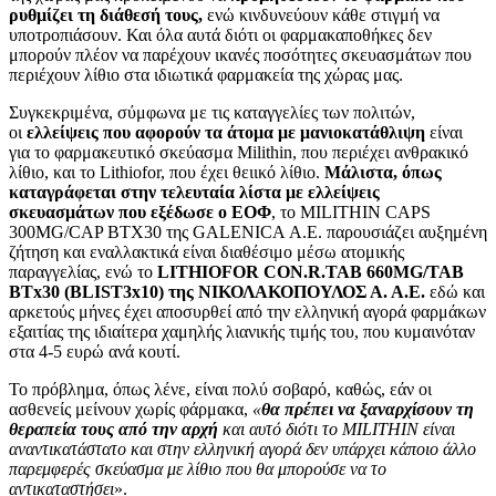
ρυθμίζει τη διάθεσή τους,
ενώ κινδυνεύουν κάθε στιγμή να
υποτροπιάσουν. Και όλα αυτά διότι οι φαρμακαποθήκες δεν
μπορούν πλέον να παρέχουν ικανές ποσότητες σκευασμάτων που
περιέχουν λίθιο στα ιδιωτικά φαρμακεία της χώρας μας.
Συγκεκριμένα, σύμφωνα με τις καταγγελίες των πολιτών,
οι
ελλείψεις που αφορούν τα άτομα με μανιοκατάθλιψη
είναι
για το φαρμακευτικό σκεύασμα Milithin, που περιέχει ανθρακικό
λίθιο, και το Lithiofor, που έχει θειικό λίθιο.
Μάλιστα, όπως
καταγράφεται στην τελευταία λίστα με ελλείψεις
σκευασμάτων που εξέδωσε ο ΕΟΦ
, το MILITHIN CAPS
300MG/CAP ΒΤΧ30 της GALENICA Α.Ε. παρουσιάζει αυξημένη
ζήτηση και εναλλακτικά είναι διαθέσιμο μέσω ατομικής
παραγγελίας, ενώ το
LITHIOFOR CON.R.TAB 660MG/TAB
ΒΤx30 (BLIST3x10) της ΝΙΚΟΛΑΚΟΠΟΥΛΟΣ Α. Α.Ε.
εδώ και
αρκετούς μήνες έχει αποσυρθεί από την ελληνική αγορά φαρμάκων
εξαιτίας της ιδιαίτερα χαμηλής λιανικής τιμής του, που κυμαινόταν
στα 4-5 ευρώ ανά κουτί.
Το πρόβλημα, όπως λένε, είναι πολύ σοβαρό, καθώς, εάν οι
ασθενείς μείνουν χωρίς φάρμακα,
«
θα πρέπει να ξαναρχίσουν τη
θεραπεία τους από την αρχή
και αυτό διότι το MILITHIN είναι
αναντικατάστατο και στην ελληνική αγορά δεν υπάρχει κάποιο άλλο
παρεμφερές σκεύασμα με λίθιο που θα μπορούσε να το
αντικαταστήσει
».