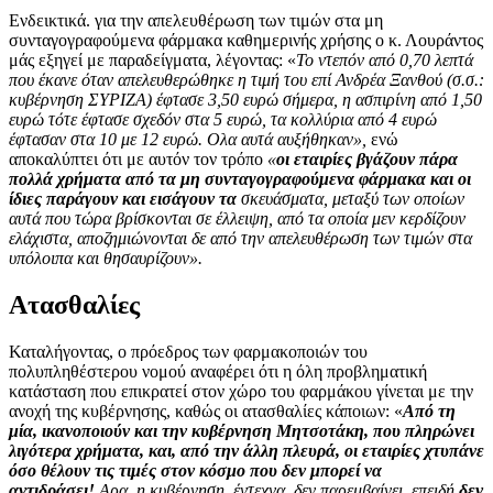
Ενδεικτικά. για την απελευθέρωση των τιμών στα μη
συνταγογραφούμενα φάρμακα καθημερινής χρήσης ο κ. Λουράντος
μάς εξηγεί με παραδείγματα, λέγοντας: «
Το ντεπόν από 0,70 λεπτά
που έκανε όταν απελευθερώθηκε η τιμή του επί Ανδρέα Ξανθού (σ.σ.:
κυβέρνηση ΣΥΡΙΖΑ) έφτασε 3,50 ευρώ σήμερα, η ασπιρίνη από 1,50
ευρώ τότε έφτασε σχεδόν στα 5 ευρώ, τα κολλύρια από 4 ευρώ
έφτασαν στα 10 με 12 ευρώ. Ολα αυτά αυξήθηκαν»,
ενώ
αποκαλύπτει ότι με αυτόν τον τρόπο
«
οι εταιρίες βγάζουν πάρα
πολλά χρήματα από τα μη συνταγογραφούμενα φάρμακα και οι
ίδιες παράγουν και εισάγουν τα
σκευάσματα, μεταξύ των οποίων
αυτά που τώρα βρίσκονται σε έλλειψη, από τα οποία μεν κερδίζουν
ελάχιστα, αποζημιώνονται δε από την απελευθέρωση των τιμών στα
υπόλοιπα και θησαυρίζουν».
Aτασθαλίες
Καταλήγοντας, ο πρόεδρος των φαρμακοποιών του
πολυπληθέστερου νομού αναφέρει ότι η όλη προβληματική
κατάσταση που επικρατεί στον χώρο του φαρμάκου γίνεται με την
ανοχή της κυβέρνησης, καθώς οι ατασθαλίες κάποιων: «
Από τη
μία, ικανοποιούν και την κυβέρνηση Μητσοτάκη, που πληρώνει
λιγότερα χρήματα, και, από την άλλη πλευρά, οι εταιρίες χτυπάνε
όσο θέλουν τις τιμές στον κόσμο που δεν μπορεί να
αντιδράσει!
Αρα, η κυβέρνηση, έντεχνα, δεν παρεμβαίνει, επειδή
δεν