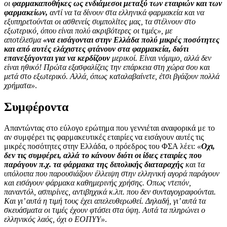
οι
φαρμακαποθήκες ως ενδιάμεσοι μεταξύ των εταιριών και των
φαρμακείων,
αντί να τα δίνουν στα ελληνικά φαρμακεία και να
εξυπηρετούνται οι ασθενείς συμπολίτες μας, τα στέλνουν στο
εξωτερικό, όπου είναι πολύ ακριβότερες οι τιμές», με
αποτέλεσμα
«να εισάγονται στην Ελλάδα πολύ μικρές ποσότητες
και από αυτές ελάχιστες φτάνουν στα φαρμακεία, διότι
επανεξάγονται για να κερδίζουν
μερικοί. Είναι νόμιμο, αλλά δεν
είναι ηθικό! Πρώτα εξασφαλίζεις την επάρκεια στη χώρα σου και
μετά στο εξωτερικό. Αλλά, όπως καταλαβαίνετε, έτσι βγάζουν πολλά
χρήματα»
.
Συμφέροντα
Απαντώντας στο εύλογο ερώτημα που γεννιέται αναφορικά με το
αν συμφέρει τις φαρμακευτικές εταιρίες να εισάγουν αυτές τις
μικρές ποσότητες στην Ελλάδα, ο πρόεδρος του ΦΣΑ λέει:
«
Οχι,
δεν τις συμφέρει, αλλά το κάνουν διότι οι ίδιες εταιρίες που
παράγουν π.χ. τα φάρμακα της διπολικής διαταραχής
και τα
υπόλοιπα που παρουσιάζουν έλλειψη στην ελληνική αγορά παράγουν
και εισάγουν φάρμακα καθημερινής χρήσης. Οπως ντεπόν,
παναντόλ, ασπιρίνες, αντιβηχικά κ.λπ. που δεν συνταγογραφούνται.
Και γι’ αυτά η τιμή τους έχει απελευθερωθεί. Δηλαδή, γι’ αυτά τα
σκευάσματα οι τιμές έχουν φτάσει στα ύψη. Αυτά τα πληρώνει ο
ελληνικός λαός, όχι ο ΕΟΠΥΥ»
.