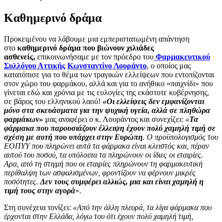
Καθημερινό δράμα
Προκειμένου να λάβουμε μια εμπεριστατωμένη απάντηση
στο
καθημερινό δράμα που βιώνουν χιλιάδες
ασθενείς,
επικοινωνήσαμε με τον πρόεδρο του
Φαρμακευτικού
Συλλόγου Αττικής
Κωνσταντίνο Λουράντο
, ο οποίος μας
κατατόπισε για το θέμα των τραγικών ελλείψεων που εντοπίζονται
στον χώρο του φαρμάκου, αλλά και για το ανήθικο «παιχνίδι» που
γίνεται εδώ και χρόνια με τις ευλογίες της εκάστοτε κυβέρνησης,
σε βάρος του ελληνικού λαού!
«Οι ελλείψεις δεν εμφανίζονται
μόνο στα σκευάσματα για την ψυχική υγεία, αλλά σε πληθώρα
φαρμάκων»
μας αναφέρει ο κ. Λουράντος και συνεχίζει:
«
Τα
φάρμακα που παρουσιάζουν έλλειψη έχουν πολύ χαμηλή τιμή σε
σχέση με αυτή που υπάρχει στην Ευρώπη
. Ο προϋπολογισμός του
ΕΟΠΥΥ που πληρώνει αυτά τα φάρμακα είναι κλειστός και, πέραν
αυτού του ποσού, τα υπόλοιπα τα πληρώνουν οι ίδιες οι εταιρίες.
Αρα, από τη στιγμή που οι εταιρίες πληρώνουν τη φαρμακευτική
περίθαλψη των ασφαλισμένων, φροντίζουν να φέρνουν μικρές
ποσότητες.
Δεν τους συμφέρει αλλιώς, μια και είναι χαμηλή η
τιμή τους στην αγορά
».
Στη συνέχεια τονίζει:
«Από την άλλη πλευρά, τα λίγα φάρμακα που
έρχονται στην Ελλάδα, λόγω του ότι έχουν πολύ χαμηλή τιμή,