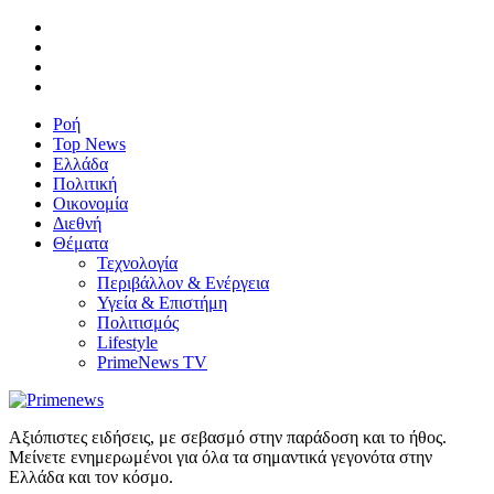
Ροή
Top News
Ελλάδα
Πολιτική
Οικονομία
Διεθνή
Θέματα
Τεχνολογία
Περιβάλλον & Ενέργεια
Υγεία & Επιστήμη
Πολιτισμός
Lifestyle
PrimeNews TV
Αξιόπιστες ειδήσεις, με σεβασμό στην παράδοση και το ήθος.
Μείνετε ενημερωμένοι για όλα τα σημαντικά γεγονότα στην
Ελλάδα και τον κόσμο.