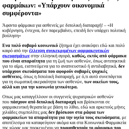
φαρμάκων: «Υπάρχουν οικονομικά
συμφέροντα»
Άφαντα φάρμακα για ασθενείς με διπολική διαταραχή! – «Η
κυβέρνηση, έντεχνα, δεν παρεμβαίνει, επειδή δεν υπάρχει πολιτική
βούληση»
Ενα πολύ σοβαρό κοινωνικό
ζήτημα έχει ανακύψει εδώ και πολύ
καιρό από την
έλλειψη συγκεκριμένων φαρμακευτικών
σκευασμάτων
στην ελληνική αγορά,
καθώς, εκτός από φάρμακα
που είναι απαραίτητα
για τη ζωή των ασθενών, όπως αντιπηκτικά
για το αίμα, εισπνεόμενα για το αναπνευστικό ή αντιδιαβητικά,
δεν
υπάρχουν σκευάσματα που αφορούν σοβαρές ψυχικές
ασθένειες
, όπως η διπολική διαταραχή, με ό,τι αυτό συνεπάγεται
για τη σωματική ακεραιότητα των ασθενών,
των οικείων τους,
αλλά και για την κοινωνία γενικότερα.
Οπως μας καταγγέλλουν οι συγγενείς ψυχιατρικών ασθενών
που
πάσχουν από διπολική διαταραχή
και βρίσκονται σε
φαρμακευτική θεραπεία με βάση το λίθιο, εδώ και αρκετούς μήνες
χιλιάδες συμπολίτες μας
δεν βρίσκουν στα ράφια των
φαρμακείων τα απαραίτητα για την υγεία τους σκευάσματα
, με
αποτέλεσμα να καταφεύγουν ακόμα και στα Κοινωνικά Φαρμακεία
της χώρας μας προκειμένου να
προμηθευτούν το φάρμακο που