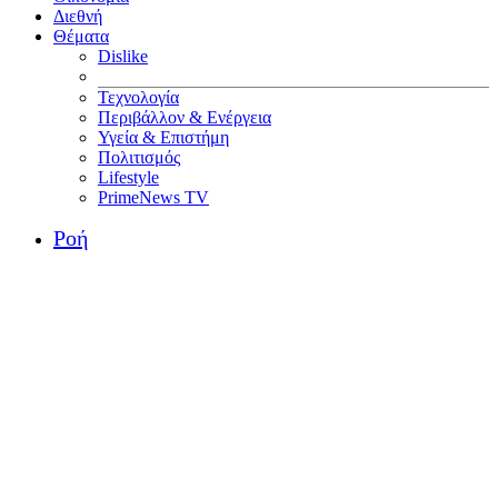
Διεθνή
Θέματα
Dislike
Τεχνολογία
Περιβάλλον & Ενέργεια
Υγεία & Επιστήμη
Πολιτισμός
Lifestyle
PrimeNews TV
Ροή