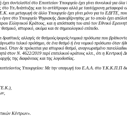
έχει συντελεστεί στο Εποπτεύον Υπουργείο έχει γίνει συνολικά για όλα τ
ς στο Υπ.Ανάπτυξης και το αντίστροφο αλλά με ταυτόχρονη μεταφορά 
. και μεταγωγή σε άλλο Υπουργείο έχει γίνει μόνο για το ΕΔΥΤΕ, που 
 έγινε στο Υπουργείο Ψηφιακής Διακυβέρνησης με το οποίο έχει απόλυτ
εότερου Ελληνικού Κράτους, και η απόσπαση του από τον Εθνικό Ερευνητι
 θεσμικό, ιστορικό, ακόμα και σε σημειολογικό επίπεδο.
ι δραστικές αλλαγές σε θεσμούς/φορείς/νομικά πρόσωπα που βρίσκονται
γνωστο τελικό πρόσημο, σε ένα θεσμό ή ένα νομικό πρόσωπο όταν ήδη λε
τικό. Όταν δε πρόκειται για ιστορικό θεσμό, αναγνωρισμένο πανελλαδικά
ητά στον Ν. 4622/2019 περί επιτελικού κράτους κλπ., ότι η Κεντρική Δ
αρχής της διαφάνειας και της λογοδοσίας.
ποπτεύοντος Υπουργείου: Με την υπαγωγή του Ε.Α.Α. στο Υ.Κ.Κ.Π.Π δι
ΤΕ.Κ.),
ων,
ητικών Κέντρων».