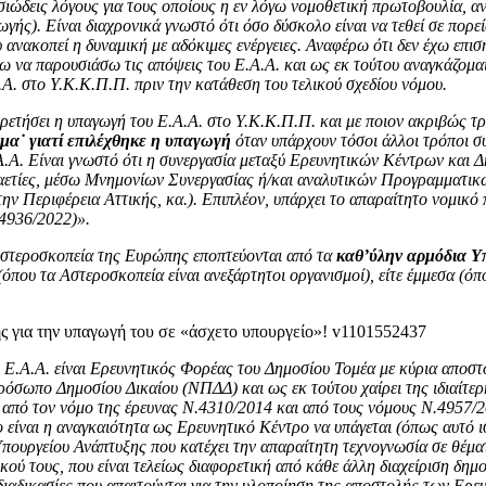
δεις λόγους για τους οποίους η εν λόγω νομοθετική πρωτοβουλία, ανεξ
ωγής). Είναι διαχρονικά γνωστό ότι όσο δύσκολο είναι να τεθεί σε πο
 ανακοπεί η δυναμική με αδόκιμες ενέργειες. Αναφέρω ότι δεν έχω επ
ω να παρουσιάσω τις απόψεις του Ε.Α.Α. και ως εκ τούτου αναγκάζομα
Α. στο Υ.Κ.Κ.Π.Π. πριν την κατάθεση του τελικού σχεδίου νόμου.
ρετήσει η υπαγωγή του Ε.Α.Α. στο Υ.Κ.Κ.Π.Π. και με ποιον ακριβώς τρό
μα˙ γιατί επιλέχθηκε η υπαγωγή
όταν υπάρχουν τόσοι άλλοι τρόποι σ
.Α.Α. Είναι γνωστό ότι η συνεργασία μεταξύ Ερευνητικών Κέντρων και
εκαετίες, μέσω Μνημονίων Συνεργασίας ή/και αναλυτικών Προγραμματικ
 Περιφέρεια Αττικής, κα.). Επιπλέον, υπάρχει το απαραίτητο νομικό π
 4936/2022)».
Αστεροσκοπεία της Ευρώπης εποπτεύονται από τα
καθ’ύλην αρμόδια Υ
 (όπου τα Αστεροσκοπεία είναι ανεξάρτητοι οργανισμοί), είτε έμμεσα (
ο Ε.Α.Α. είναι Ερευνητικός Φορέας του Δημοσίου Τομέα με κύρια αποστο
όσωπο Δημοσίου Δικαίου (ΝΠΔΔ) και ως εκ τούτου χαίρει της ιδιαίτερ
 δε από τον νόμο της έρευνας Ν.4310/2014 και από τους νόμους Ν.495
αι η αναγκαιότητα ως Ερευνητικό Κέντρο να υπάγεται (όπως αυτό ισχύ
πουργείου Ανάπτυξης που κατέχει την απαραίτητη τεχνογνωσία σε θέματα
κού τους, που είναι τελείως διαφορετική από κάθε άλλη διαχείριση δη
 διαδικασίες που απαιτούνται για την υλοποίηση της αποστολής των Ερ