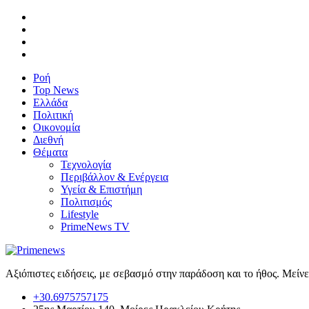
Ροή
Top News
Ελλάδα
Πολιτική
Οικονομία
Διεθνή
Θέματα
Τεχνολογία
Περιβάλλον & Ενέργεια
Υγεία & Επιστήμη
Πολιτισμός
Lifestyle
PrimeNews TV
Αξιόπιστες ειδήσεις, με σεβασμό στην παράδοση και το ήθος. Μείν
+30.6975757175