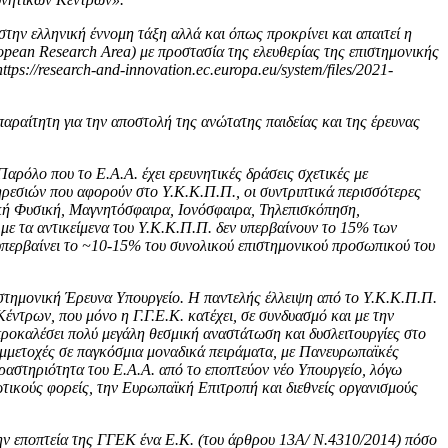
στην ελληνική έννομη τάξη αλλά και όπως προκρίνει και απαιτεί η
an Research Area) με προστασία της ελευθερίας της επιστημονικής
s://research-and-innovation.ec.europa.eu/system/files/2021-
αραίτητη για την αποστολή της ανώτατης παιδείας και της έρευνας
αρόλο που το Ε.Α.Α. έχει ερευνητικές δράσεις σχετικές με
ρεσιών που αφορούν στο Υ.Κ.Κ.Π.Π., οι συντριπτικά περισσότερες
ακή Φυσική, Μαγνητόσφαιρα, Ιονόσφαιρα, Τηλεπισκόπηση,
 με τα αντικείμενα του Υ.Κ.Κ.Π.Π. δεν υπερβαίνουν το 15% των
 υπερβαίνει το ~10-15% του συνολικού επιστημονικού προσωπικού του
στημονική Έρευνα Υπουργείο. Η παντελής έλλειψη από το Υ.Κ.Κ.Π.Π.
έντρων, που μόνο η Γ.Γ.Ε.Κ. κατέχει, σε συνδυασμό και με την
ροκαλέσει πολύ μεγάλη θεσμική αναστάτωση και δυσλειτουργίες στο
συμμετοχές σε παγκόσμια μοναδικά πειράματα, με Πανευρωπαϊκές
δραστηριότητα του Ε.Α.Α. από το εποπτεύον νέο Υπουργείο, λόγω
διωτικούς φορείς, την Ευρωπαϊκή Επιτροπή και διεθνείς οργανισμούς
την εποπτεία της ΓΓΕΚ ένα Ε.Κ. (του άρθρου 13Α/ Ν.4310/2014) πόσο