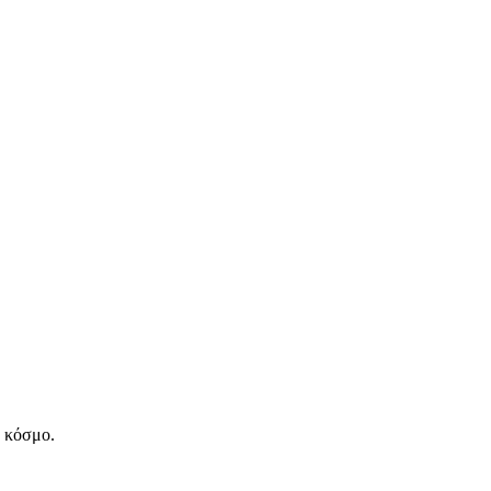
ν κόσμο.