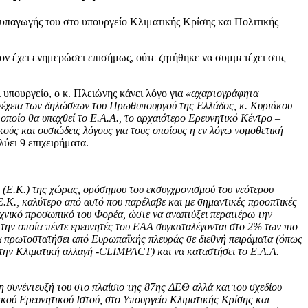
υπαγωγής του στο υπουργείο Κλιματικής Κρίσης και Πολιτικής
ον έχει ενημερώσει επισήμως, ούτε ζητήθηκε να συμμετέχει στις
υπουργείο, ο κ. Πλειώνης κάνει λόγο για
«αχαρτογράφητα
υνέχεια των δηλώσεων του Πρωθυπουργού της Ελλάδος, κ. Κυριάκου
ποίο θα υπαχθεί το Ε.Α.Α., το αρχαιότερο Ερευνητικό Κέντρο –
ύς και ουσιώδεις λόγους για τους οποίους η εν λόγω νομοθετική
λύει 9 επιχειρήματα.
 (Ε.Κ.) της χώρας, ορόσημου του εκσυγχρονισμού του νεότερου
.Κ., καλύτερο από αυτό που παρέλαβε και με σημαντικές προοπτικές
 τεχνικό προσωπικό του Φορέα, ώστε να αναπτύξει περαιτέρω την
την οποία πέντε ερευνητές του ΕΑΑ συγκαταλέγονται στο 2% των πιο
α πρωτοστατήσει από Ευρωπαϊκής πλευράς σε διεθνή πειράματα (όπως
 την Κλιματική αλλαγή -CLIMPACT) και να καταστήσει το Ε.Α.Α.
 συνέντευξή του στο πλαίσιο της 87ης ΔΕΘ αλλά και του σχεδίου
κού Ερευνητικού Ιστού, στο Υπουργείο Κλιματικής Κρίσης και