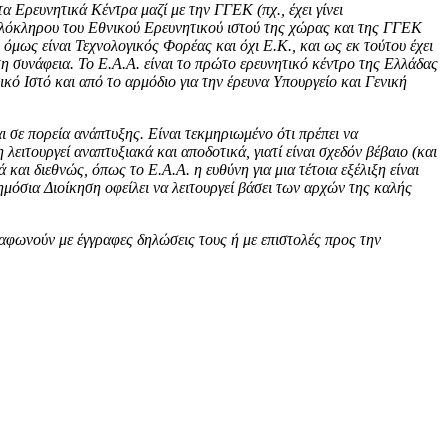
α Ερευνητικά Κέντρα μαζί με την ΓΓΕΚ (πχ., έχει γίνει
ολόκληρου του Εθνικού Ερευνητικού ιστού της χώρας και της ΓΓΕΚ
όμως είναι Τεχνολογικός Φορέας και όχι Ε.Κ., και ως εκ τούτου έχει
η συνάφεια. Το Ε.Α.Α. είναι το πρώτο ερευνητικό κέντρο της Ελλάδας
κό Ιστό και από το αρμόδιο για την έρευνα Υπουργείο και Γενική
 σε πορεία ανάπτυξης. Είναι τεκμηριωμένο ότι πρέπει να
ιτουργεί αναπτυξιακά και αποδοτικά, γιατί είναι σχεδόν βέβαιο (και
 και διεθνώς, όπως το Ε.Α.Α. η ευθύνη για μια τέτοια εξέλιξη είναι
ημόσια Διοίκηση οφείλει να λειτουργεί βάσει των αρχών της καλής
αφωνούν με έγγραφες δηλώσεις τους ή με επιστολές προς την