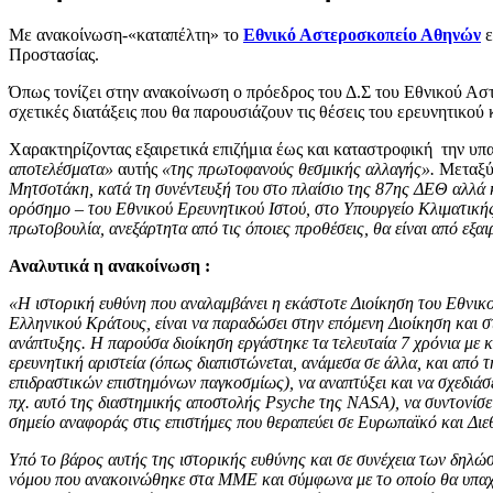
Με ανακοίνωση-«καταπέλτη» το
Εθνικό Αστεροσκοπείο Αθηνών
Προστασίας.
Όπως τονίζει στην ανακοίνωση ο πρόεδρος του Δ.Σ του Εθνικού Α
σχετικές διατάξεις που θα παρουσιάζουν τις θέσεις του ερευνητικού 
Χαρακτηρίζοντας εξαιρετικά επιζήμια έως και καταστροφική την υπ
αποτελέσματα»
αυτής
«της πρωτοφανούς θεσμικής αλλαγής».
Μεταξύ 
Μητσοτάκη, κατά τη συνέντευξή του στο πλαίσιο της 87ης ΔΕΘ αλλά 
ορόσημο – του Εθνικού Ερευνητικού Ιστού, στο Υπουργείο Κλιματική
πρωτοβουλία, ανεξάρτητα από τις όποιες προθέσεις, θα είναι από εξαι
Αναλυτικά η ανακοίνωση :
«Η ιστορική ευθύνη που αναλαμβάνει η εκάστοτε Διοίκηση του Εθνικ
Ελληνικού Κράτους, είναι να παραδώσει στην επόμενη Διοίκηση και 
ανάπτυξης. Η παρούσα διοίκηση εργάστηκε τα τελευταία 7 χρόνια με κ
ερευνητική αριστεία (όπως διαπιστώνεται, ανάμεσα σε άλλα, και απ
επιδραστικών επιστημόνων παγκοσμίως), να αναπτύξει και να σχεδι
πχ. αυτό της διαστημικής αποστολής Psyche της NASA), να συντονίσ
σημείο αναφοράς στις επιστήμες που θεραπεύει σε Ευρωπαϊκό και Διεθ
Υπό το βάρος αυτής της ιστορικής ευθύνης και σε συνέχεια των δηλ
νόμου που ανακοινώθηκε στα ΜΜΕ και σύμφωνα με το οποίο θα υπαχθε