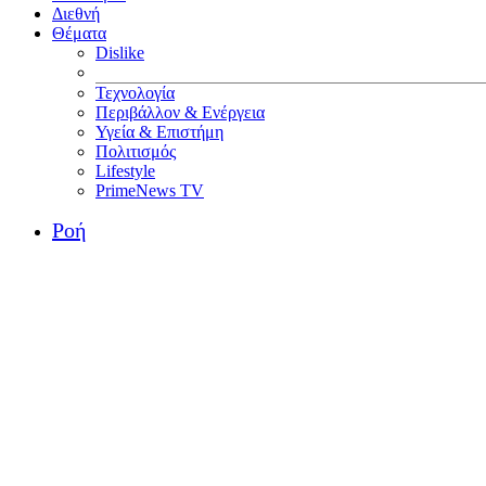
Διεθνή
Θέματα
Dislike
Τεχνολογία
Περιβάλλον & Ενέργεια
Υγεία & Επιστήμη
Πολιτισμός
Lifestyle
PrimeNews TV
Ροή