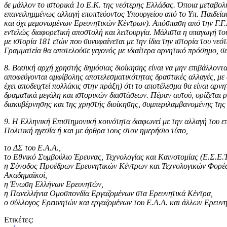
δε μάλλον το ιστορικά 1ο Ε.Κ. της νεότερης Ελλάδας. Όποια μεταβολή 
επανειλημμένως αλλαγή εποπτεύοντος Υπουργείου από το Υπ. Παιδεία
και όχι μεμονωμένων Ερευνητικών Κέντρων). Απόσπαση από την Γ.Γ.Ε.Κ
εντελώς διαφορετική αποστολή και λειτουργία. Μάλιστα η υπαγωγή του
με ιστορία 181 ετών που συνυφαίνεται με την ίδια την ιστορία του ν
Γραμματεία θα αποτελούσε γεγονός με ιδιαίτερα αρνητικό πρόσημο, σε
8. Βασική αρχή χρηστής δημόσιας διοίκησης είναι να μην επιβάλλοντα
αποφεύγονται αμφίβολης αποτελεσματικότητας δραστικές αλλαγές, με ά
έχει αποδειχτεί πολλάκις στην πράξη) ότι το αποτέλεσμα θα είναι αρνη
δραματικά μεγάλη και ιστορικών διαστάσεων. Πέραν αυτού, ορίζεται ρ
διακυβέρνησης και της χρηστής διοίκησης, συμπεριλαμβανομένης της 
9. Η Ελληνική Επιστημονική κοινότητα διαφωνεί με την αλλαγή του ε
Πολιτική ηγεσία ή και με άρθρα τους στον ημερήσιο τύπο,
το ΔΣ του Ε.Α.Α.,
το Εθνικό Συμβούλιο Έρευνας, Τεχνολογίας και Καινοτομίας (Ε.Σ.Ε.
η Σύνοδος Προέδρων Ερευνητικών Κέντρων και Τεχνολογικών Φορέ
Ακαδημαϊκοί,
η Ένωση Ελλήνων Ερευνητών,
η Πανελλήνια Ομοσπονδία Εργαζομένων στα Ερευνητικά Κέντρα,
ο σύλλογος Ερευνητών και εργαζομένων του Ε.Α.Α. και άλλων Ερευν
Ετικέτες: