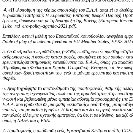
4. «Η υλοποίηση της κύριας αποστολής του Ε.Α.Α. απαιτεί το ελεύθερ
Ευρωπαϊκή Επιτροπή: Η Ευρωπαϊκή Επιτροπή θεωρεί Περιοχή Προτερ
έρευνας, σύμφωνα και με τη διακήρυξη της Βόννης (European Researc
11/ec_rtd_era-policy-agenda-2021.pdf).
Επιπλέον, φετινή μελέτη του Ευρωπαϊκού κοινοβουλίου αναφέρει εμφα
(State of play of academic freedom in EU Member States, EPRS 2023
5. Οι συντριπτικά περισσότερες (~85%) επιστημονικές δραστηριότητες
ανθρωπογενείς ή φυσικές καταστροφές, ορισμένες εκ των οποίων κατ
ερευνητικές/επιστημονικές κατευθύνσεις του Ε.Α.Α., όπως για παρά
Ατμοσφαιρική Φυσική και Χημεία, Γεωφυσική, Ενέργεια, κα, δεν αφορ
συνολικών δραστηριοτήτων του, ενώ το μόνιμο ερευνητικό και επιστη
Φορέα.
6. Αχαρτογράφητα τα αποτελέσματα της πρωτοφανούς θεσμικής αλλαγή
της αναγκαίας τεχνογνωσίας αλλά και της αρμοδιότητας στην υποστήρι
γνωστή και βεβαιωμένη μέσω εμπειρίας αδυναμία προσαρμογής της Ελ
Ε.Α.Α. που βρίσκεται σε μια φάση «εκθετικής» ανάπτυξης, με πρωτόγ
πρωτιές και με διεθνή βραβεία. Η θεσμική και λειτουργική αναστάτωσ
παντελούς έλλειψης σχετικής εμπειρίας, θα θέσει σε κίνδυνο, μεταξύ 
όπως η NASA και η ESA.
7. Πρωτοφανής η απόσπαση ενός Ερευνητικού Κέντρου από τη Γ.Γ.Ε.Κ