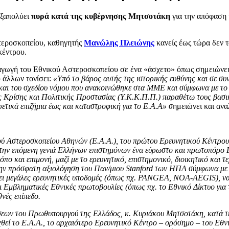
εξαπολύει
πυρά κατά της κυβέρνησης Μητσοτάκη
για την απόφαση 
στεροσκοπείου, καθηγητής
Μανώλης Πλειώνης
κανείς έως τώρα δεν τ
κέντρου.
αγωγή του Εθνικού Αστεροσκοπείου σε ένα «άσχετο» όπως σημειώνει 
άλλων τονίσει:
«Υπό το βάρος αυτής της ιστορικής ευθύνης και σε σ
και του σχεδίου νόμου που ανακοινώθηκε στα ΜΜΕ και σύμφωνα με το ο
ς Κρίσης και Πολιτικής Προστασίας (Υ.Κ.Κ.Π.Π.) παραθέτω τους βασικο
ρετικά επιζήμια έως και καταστροφική για το Ε.Α.Α» σ
ημειώνει και ανα
ού Αστεροσκοπείου Αθηνών (Ε.Α.Α.), του πρώτου Ερευνητικού Κέντρου
στην επόμενη γενιά Ελλήνων επιστημόνων ένα εύρωστο και πρωτοπόρο Ε
όπο και επιμονή, μαζί με το ερευνητικό, επιστημονικό, διοικητικό και
ό την πρόσφατη αξιολόγηση του Παν/μιου Stanford των ΗΠΑ σύμφωνα με 
άσει μεγάλες ερευνητικές υποδομές (όπως πχ. PANGEA, NOA-AEGIS), ν
ει Εμβληματικές Εθνικές πρωτοβουλίες (όπως πχ. το Εθνικό Δίκτυο για
νές επίπεδο.
ώσεων του Πρωθυπουργού της Ελλάδος, κ. Κυριάκου Μητσοτάκη, κατά τη
ί το Ε.Α.Α., το αρχαιότερο Ερευνητικό Κέντρο – ορόσημο – του Εθνι