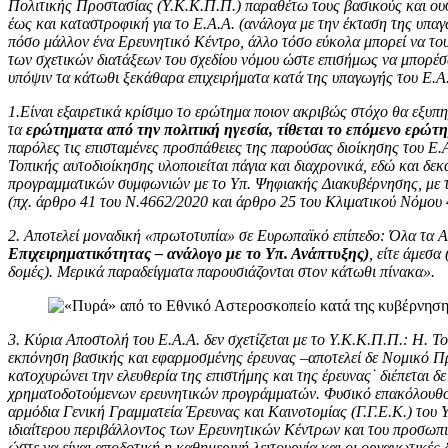
Πολιτικής Προστασίας (Υ.Κ.Κ.Π.Π.) παραθέτω τους βασικούς και ουσιώ
έως και καταστροφική για το Ε.Α.Α. (ανάλογα με την έκταση της υπαγ
πόσο μάλλον ένα Ερευνητικό Κέντρο, άλλο τόσο εύκολα μπορεί να του
των σχετικών διατάξεων του σχεδίου νόμου ώστε επισήμως να μπορέσ
υπόψιν τα κάτωθι ξεκάθαρα επιχειρήματα κατά της υπαγωγής του Ε.Α.
1.Είναι εξαιρετικά κρίσιμο το ερώτημα ποιον ακριβώς στόχο θα εξυπη
τα
ερώτηματα από την πολιτική ηγεσία, τίθεται το επόμενο ερώτη
παρόλες τις επισταμένες προσπάθειες της παρούσας διοίκησης του Ε
Τοπικής αυτοδιοίκησης υλοποιείται πάγια και διαχρονικά, εδώ και δ
προγραμματικών συμφωνιών με το Υπ. Ψηφιακής Διακυβέρνησης, με την
(πχ. άρθρο 41 του Ν.4662/2020 και άρθρο 25 του Κλιματικού Νόμου
2. Αποτελεί μοναδική «πρωτοτυπία» σε Ευρωπαϊκό επίπεδο: Όλα τα 
Επιχειρηματικότητας – ανάλογο με το Υπ. Ανάπτυξης)
, είτε άμεσα
δομές). Μερικά παραδείγματα παρουσιάζονται στον κάτωθι πίνακα».
3. Κύρια Αποστολή του Ε.Α.Α. δεν σχετίζεται με το Υ.Κ.Κ.Π.Π.: Η. Τ
εκπόνηση βασικής και εφαρμοσμένης έρευνας ‒αποτελεί δε Νομικό Πρ
κατοχυρώνει την ελευθερία της επιστήμης και της έρευνας˙ διέπεται
χρηματοδοτούμενων ερευνητικών προγράμματών. Φυσικό επακόλουθο είν
αρμόδια Γενική Γραμματεία Έρευνας και Καινοτομίας (Γ.Γ.Ε.Κ.) του Υ
ιδιαίτερου περιβάλλοντος των Ερευνητικών Κέντρων και του προσωπι
ώστε να είναι αποδοτική η καθημερινή λειτουργία και οι οργανωτικές