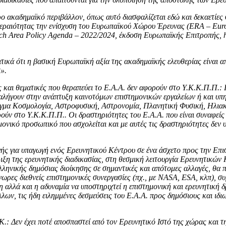
ο ακαδημαϊκό περιβάλλον, όπως αυτό διασφαλίζεται εδώ και δεκαετίες 
αιότητας την ενίσχυση του Ευρωπαϊκού Χώρου Έρευνας (ERA – Europe
h Area Policy Agenda – 2022/2024, έκδοση Ευρωπαϊκής Επιτροπής, http
τικά ότι η βασική Ευρωπαϊκή αξία της ακαδημαϊκής ελευθερίας είναι απ
».
 και θεματικές που θεραπεύει το Ε.Α.Α. δεν αφορούν στο Υ.Κ.Κ.Π.Π.: Π
αλήγουν στην ανάπτυξη καινοτόμων επιστημονικών εργαλείων ή και υπη
δειγμα Κοσμολογία, Αστροφυσική, Αστρονομία, Πλανητική Φυσική, Ηλι
ούν στο Υ.Κ.Κ.Π.Π.. Οι δραστηριότητες του Ε.Α.Α. που είναι συναφείς
μονικό προσωπικό που ασχολείται και με αυτές τις δραστηριότητες δεν
ς για υπαγωγή ενός Ερευνητικού Κέντρου σε ένα άσχετο προς την Επι
ξη της ερευνητικής διαδικασίας, στη θεσμική λειτουργία Ερευνητικών Κ
ληνικής δημόσιας διοίκησης σε σημαντικές και απότομες αλλαγές, θα π
νωρες διεθνείς επιστημονικές συνεργασίες (πχ., με ΝΑSΑ, ESA, κλπ), 
η αλλά και η αδυναμία να υποστηριχτεί η επιστημονική και ερευνητική 
άλλων, τις ήδη ειλημμένες δεσμεύσεις του Ε.Α.Α. προς δημόσιους και ι
.: Δεν έχει ποτέ αποσπαστεί από τον Ερευνητικό Ιστό της χώρας και 