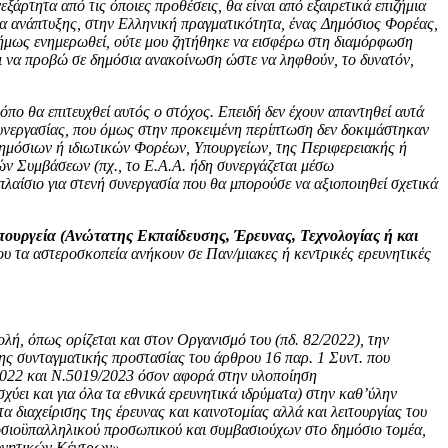
άρτητα από τις όποιες προθέσεις, θα είναι από εξαιρετικά επιζήμια
ρεία ανάπτυξης, στην Ελληνική πραγματικότητα, ένας Δημόσιος Φορέας,
ισήμως ενημερωθεί, ούτε μου ζητήθηκε να εισφέρω στη διαμόρφωση
ι να προβώ σε δημόσια ανακοίνωση ώστε να ληφθούν, το δυνατόν,
πο θα επιτευχθεί αυτός ο στόχος. Επειδή δεν έχουν απαντηθεί αυτά
υνεργασίας, που όμως στην προκειμένη περίπτωση δεν δοκιμάστηκαν
 Δημόσιων ή ιδιωτικών Φορέων, Υπουργείων, της Περιφερειακής ή
ών Συμβάσεων (πχ., το Ε.Α.Α. ήδη συνεργάζεται μέσω
λαίσιο για στενή συνεργασία που θα μπορούσε να αξιοποιηθεί σχετικά
πουργεία (Ανώτατης Εκπαίδευσης, Έρευνας, Τεχνολογίας ή και
όπου τα αστεροσκοπεία ανήκουν σε Παν/μιακες ή κεντρικές ερευνητικές
λή, όπως ορίζεται και στον Οργανισμό του (πδ. 82/2022), την
ης συνταγματικής προστασίας του άρθρου 16 παρ. 1 Συντ. που
7/2022 και Ν.5019/2023 όσον αφορά στην υλοποίηση
ει και για όλα τα εθνικά ερευνητικά ιδρύματα) στην καθ’ύλην
 διαχείρισης της έρευνας και καινοτομίας αλλά και λειτουργίας του
μοσιοϋπαλληλικού προσωπικού και συμβασιούχων στο δημόσιο τομέα,
ευνητικών Κέντρων».