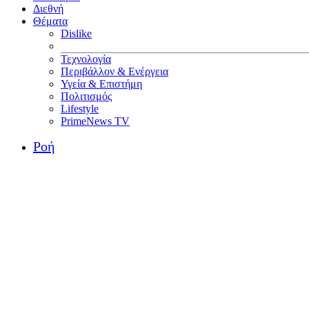
Διεθνή
Θέματα
Dislike
Τεχνολογία
Περιβάλλον & Ενέργεια
Υγεία & Επιστήμη
Πολιτισμός
Lifestyle
PrimeNews TV
Ροή