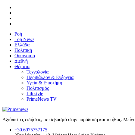
Ροή
Top News
Ελλάδα
Πολιτική
Οικονομία
Διεθνή
Θέματα
Τεχνολογία
Περιβάλλον & Ενέργεια
Υγεία & Επιστήμη
Πολιτισμός
Lifestyle
PrimeNews TV
Αξιόπιστες ειδήσεις, με σεβασμό στην παράδοση και το ήθος. Μείν
+30.6975757175