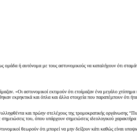
 ως ομάδα ή αυτόνομα με τους αστυνομικούς να καταλήγουν ότι σταμ
ίμαζαν. «Οι αστυνομικοί εκτιμούν ότι ετοίμαζαν ένα μεγάλο χτύπημα 
έθηκαν εκρηκτικά και όπλα και άλλα στοιχεία που παραπέμπουν ότι ήτα
 συλληφθέντα και πρώην στελέχους της τρομοκρατικής οργάνωσης “Πυρή
 με σημειώσεις του, όπου υπάρχουν σημειώσεις ιδεολογικού χαρακτήρ
στυνομικοί θεωρούν ότι μπορεί να μην δείξουν κάτι καθώς είναι υποψι