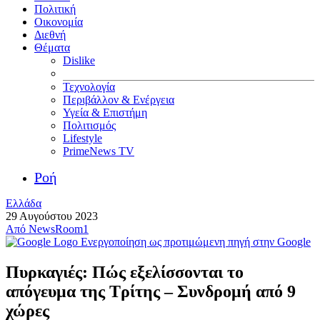
Πολιτική
Οικονομία
Διεθνή
Θέματα
Dislike
Τεχνολογία
Περιβάλλον & Ενέργεια
Υγεία & Επιστήμη
Πολιτισμός
Lifestyle
PrimeNews TV
Ροή
Ελλάδα
29 Αυγούστου 2023
Από
NewsRoom1
Ενεργοποίηση ως προτιμώμενη πηγή στην Google
Πυρκαγιές: Πώς εξελίσσονται το
απόγευμα της Τρίτης – Συνδρομή από 9
χώρες