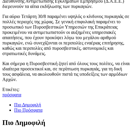
Διεύθυνσης Αντιμετώπισης Εγκλημάτων Εμπρησμού (Δ.Α.Ε.Ε.)
διερευνούν τα αίτια εκδήλωσης των πυρκαγιών.
Για αύριο Τετάρτη 30/8 παραμένει υψηλός ο κίνδυνος πυρκαγιάς σε
πολλές περιοχές της χώρας. Σε γενική επιφυλακή παραμένει το
προσωπικό των Πυροσβεστικών Υπηρεσιών της Επικράτειας
προκειμένου να αντιμετωπιστούν οι αυξημένες υπηρεσιακές
απαιτήσεις, που έχουν προκύψει λόγω του μεγάλου αριθμού
πυρκαγιών, ενώ συνεχίζονται οι περιπολίες εναέριας επιτήρησης,
καθώς και περιπολίες από πυροσβεστικές, αστυνομικές και
στρατιωτικές δυνάμεις.
Και σήμερα η Πυροσβεστική ζητεί από όλους τους πολίτες, να είναι
ιδιαίτερα προσεκτικοί και, σε περίπτωση πυρκαγιάς, για τη δική
τους ασφάλεια, να ακολουθούν πιστά τις υποδείξεις των αρμόδιων
Αρχών.
Ετικέτες:
πρόσφατα
Πιο Δημοφιλή
Πιο Πρόσφατα
Πιο Δημοφιλή