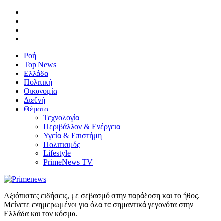
Ροή
Top News
Ελλάδα
Πολιτική
Οικονομία
Διεθνή
Θέματα
Τεχνολογία
Περιβάλλον & Ενέργεια
Υγεία & Επιστήμη
Πολιτισμός
Lifestyle
PrimeNews TV
Αξιόπιστες ειδήσεις, με σεβασμό στην παράδοση και το ήθος.
Μείνετε ενημερωμένοι για όλα τα σημαντικά γεγονότα στην
Ελλάδα και τον κόσμο.