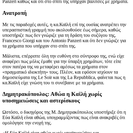
Panzeri καθώς και ότι στο σπίτι της υπήρχαν βαλίτσες με χρήματα.
Ανατροπή
Με τις παραδοχές αυτές, η κα.Καϊλή επί της ουσίας ανατρέπει την
υπερασπιστική γραμμή που ακολουθούσε έως σήμερα, καθώς
υποστήριζε πως δεν γνώριζε για τη δράση του συζύγου της,
Francesco Giorgi και του Antonio Panzeri και ότι δεν γνώριζε για
τα χρήματα που υπήρχαν στο σπίτι της.
Μάλιστα, επέρριπτε όλη την ευθύνη στο σύντροφο της, ενώ είχε
αναφέρει πως μόλις έμαθε για την ύπαρξη χρημάτων, τότε είπε
στον πατέρα της να μεταφέρει αμέσως τα χρήματα στον
«πραγματικό ιδιοκτήτη» τους. Πλέον, και εφόσον ισχύουν τα
δημοσιεύματα της Le Soir και της La Repubblica, φαίνεται πως η
κα.Καϊλή είχε γνώση του τι συνέβαινε με τα χρήματα.
Δημητρακόπουλος: Αθώα η Καϊλή χωρίς
υποσημειώσεις και αστερίσκους
Ωστόσο, ο δικηγόρος της Μ. Δημητρακόπουλος υποστήριξε ότι η
Εύα Καϊλή είναι αθώα, υπογραμμίζοντας πως είναι ανακριβές ότι
ομολόγησε την ενοχή της.
«Η Εύα Καϊλή είναι αθώα χωρίς υποσημειώσεις και