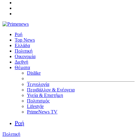
Ροή
Top News
Ελλάδα
Πολιτική
Οικονομία
Διεθνή
Θέματα
Dislike
Τεχνολογία
Περιβάλλον & Ενέργεια
Υγεία & Επιστήμη
Πολιτισμός
Lifestyle
PrimeNews TV
Ροή
Πολιτική