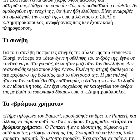
αστερίσκους.Πάσχει και νομικά εκτός από ουσιαστικά η υπόθεση. Αν
ομολογούσε την ενοχή της, θα ήταν ήδη ελεύθερη. Είναι ανακριβές
ότι ομολόγησε την ενοχή της»
είπε μιλώντας στο ΣΚΑΪ ο
κ.Δημητρακόπουλος, αναφέροντας πως δεν έχουν καλή
πληροφόρηση.
Τι συνέβη
Για το τι συνέβη τις πρώτες στιγμές της σύλληψης του Francesco
Giorgi, ανέφερε ότι
«όταν έγινε η σύλληψη του ανδρός της, έγινε σε
κοντινό χώρο στο γκαράζ, άλλα ήταν μαζί όταν τον συνέλαβαν. Δεν
ανακοινώθηκε για ποιον λόγο έγινε». Εκείνη τη στιγμή έμαθε για το
περιερχόμενο της βαλίτσας από το σύντροφό της. Η μια επιλογή
ήταν να τον καταδώσει στην αστυνομία, η δεύτερη να πάνε τα λεφτά
στον ιδιοκτήτη τους. Δεν έχει υποχρέωση να καταγγείλει τον άνδρα
της με βάση το ευρωπαϊκό δίκαιο»
είπε ο κ.Δημητρακόπουλος.
Τα «βρώμικα χρήματα»
«Πήρε τηλέφωνο τον Panzeri, προσπάθησε να βρει τον Panzeri, και
άλλους να πάρουν αυτά που τους ανήκουν τα χρήματα.
«Πάρτε τα
βρώμικα χρήματα»
. Ο Panzeri ήταν ο ιδιοκτήτης, σύμφωνα με
αυτά που της μετέφερε ο άνδρας της. Σοκαριστικό να βλέπεις τόσα
χρήματα, μετρητά. Το μετρητό τρομάζει. Έχει αρχίσει να παίρνει τον