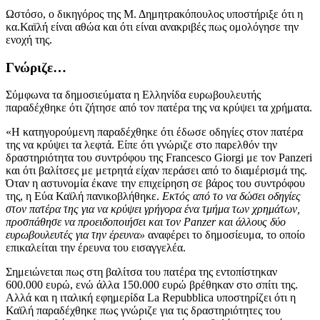
Ωστόσο, ο δικηγόρος της Μ. Δημητρακόπουλος υποστήριξε ότι η
κα.Καϊλή είναι αθώα και ότι είναι ανακριβές πως ομολόγησε την
ενοχή της.
Γνώριζε…
Σύμφωνα τα δημοσιεύματα η Ελληνίδα ευρωβουλευτής
παραδέχθηκε ότι ζήτησε από τον πατέρα της να κρύψει τα χρήματα.
«Η κατηγορούμενη παραδέχθηκε ότι έδωσε οδηγίες στον πατέρα
της να κρύψει τα λεφτά. Είπε ότι γνώριζε στο παρελθόν την
δραστηριότητα του συντρόφου της Francesco Giorgi με τον Panzeri
και ότι βαλίτσες με μετρητά είχαν περάσει από το διαμέρισμά της.
Όταν η αστυνομία έκανε την επιχείρηση σε βάρος του συντρόφου
της, η Εύα Καϊλή πανικοβλήθηκε.
Εκτός από το να δώσει οδηγίες
στον πατέρα της για να κρύψει γρήγορα ένα τμήμα των χρημάτων,
προσπάθησε να προειδοποιήσει και τον Panzer και άλλους δύο
ευρωβουλευτές για την έρευνα»
αναφέρει το δημοσίευμα, το οποίο
επικαλείται την έρευνα του εισαγγελέα.
Σημειώνεται πως στη βαλίτσα του πατέρα της εντοπίστηκαν
600.000 ευρώ, ενώ άλλα 150.000 ευρώ βρέθηκαν στο σπίτι της.
Αλλά και η ιταλική εφημερίδα La Repubblica υποστηρίζει ότι η
Καϊλή παραδέχθηκε πως γνώριζε για τις δραστηριότητες του