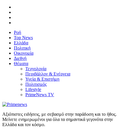
Ροή
Top News
Ελλάδα
Πολιτική
Οικονομία
Διεθνή
Θέματα
Τεχνολογία
Περιβάλλον & Ενέργεια
Υγεία & Επιστήμη
Πολιτισμός
Lifestyle
PrimeNews TV
Αξιόπιστες ειδήσεις, με σεβασμό στην παράδοση και το ήθος.
Μείνετε ενημερωμένοι για όλα τα σημαντικά γεγονότα στην
Ελλάδα και τον κόσμο.