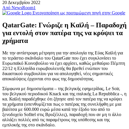
20 Δεκεμβρίου 2022
Από
NewsRoom1
Ενεργοποίηση ως προτιμώμενη πηγή στην Google
QatarGate: Γνώριζε η Καϊλή – Παραδοχή
για εντολή στον πατέρα της να κρύψει τα
χρήματα
Με την αντίστροφη μέτρηση για την απολογία της Εύας Καϊλή για
το τεράστιο σκάνδαλο του QatarGate που έχει συγκλονίσει το
Ευρωπαϊκό Κοινοβούλιο να έχει αρχίσει, καθώς μεθαύριο Πέμπτη
22/12 η Ελληνίδα ευρωβουλευτής θα βρεθεί ενώπιον του
δικαστικού συμβουλίου για να απολογηθεί, νέες σημαντικές
αποκαλύψεις έρχονται στο φως της δημοσιότητας.
Σύμφωνα με δημοσιεύματα – της βελγικής εφημερίδας, Le Soir,
του βελγικού περιοδικού Knack και της ιταλικής La Repubblica -, η
κα. Καϊλή παραδέχθηκε ότι ζήτησε από τον πατέρα της να κρύψει
τα χρήματα (υπενθυμίζεται πως ο πατέρας της συνελήφθη με μια
βαλίτσα με 600.000 ευρώ μέσα κατά την έξοδο του από το
ξενοδοχείο Sofitel στις Βρυξέλλες), παραδοχή που αν μη τι άλλο
αλλάζει πολλές από τις παραμέτρους της υπόθεσης και της
εμπλοκής της στο σκάνδαλο.