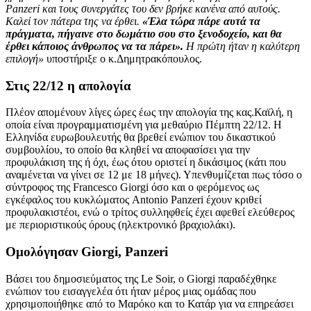
Panzeri και τους συνεργάτες του δεν βρήκε κανένα από αυτούς.
Καλεί τον πάτερα της να έρθει.
«Έλα τώρα πάρε αυτά τα
πράγματα, πήγαινε στο δωμάτιο σου στο ξενοδοχείο, και θα
έρθει κάποιος άνθρωπος να τα πάρει».
Η πρώτη ήταν η καλύτερη
επιλογή»
υποστήριξε ο κ.Δημητρακόπουλος.
Στις 22/12 η απολογία
Πλέον απομένουν λίγες ώρες έως την απολογία της κας.Καϊλή, η
οποία είναι προγραμματισμένη για μεθαύριο Πέμπτη 22/12. Η
Ελληνίδα ευρωβουλευτής θα βρεθεί ενώπιον του δικαστικού
συμβουλίου, το οποίο θα κληθεί να αποφασίσει για την
προφυλάκιση της ή όχι, έως ότου οριστεί η δικάσιμος (κάτι που
αναμένεται να γίνει σε 12 με 18 μήνες). Υπενθυμίζεται πως τόσο ο
σύντροφος της Francesco Giorgi όσο και ο φερόμενος ως
εγκέφαλος του κυκλώματος Antonio Panzeri έχουν κριθεί
προφυλακιστέοι, ενώ ο τρίτος συλληφθείς έχει αφεθεί ελεύθερος
με περιοριστικούς όρους (ηλεκτρονικό βραχιολάκι).
Ομολόγησαν Giorgi, Panzeri
Βάσει του δημοσιεύματος της Le Soir, ο Giorgi παραδέχθηκε
ενώπιον του εισαγγελέα ότι ήταν μέρος μιας ομάδας που
χρησιμοποιήθηκε από το Μαρόκο και το Κατάρ για να επηρεάσει