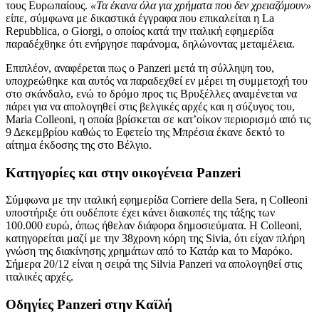
τους Ευρωπαίους.
«Τα έκανα όλα για χρήματα που δεν χρειαζόμουν»
είπε, σύμφωνα με δικαστικά έγγραφα που επικαλείται η La
Repubblica, ο Giorgi, ο οποίος κατά την ιταλική εφημερίδα
παραδέχθηκε ότι ενήργησε παράνομα, δηλώνοντας μεταμέλεια.
Επιπλέον, αναφέρεται πως ο Panzeri μετά τη σύλληψη του,
υποχρεώθηκε και αυτός να παραδεχθεί εν μέρει τη συμμετοχή του
στο σκάνδαλο, ενώ το δρόμο προς τις Βρυξέλλες αναμένεται να
πάρει για να απολογηθεί στις βελγικές αρχές και η σύζυγος του,
Maria Colleoni, η οποία βρίσκεται σε κατ’οίκον περιορισμό από τις
9 Δεκεμβρίου καθώς το Εφετείο της Μπρέσια έκανε δεκτό το
αίτημα έκδοσης της στο Βέλγιο.
Κατηγορίες και στην οικογένεια Panzeri
Σύμφωνα με την ιταλική εφημερίδα Corriere della Sera, η Colleoni
υποστήριξε ότι ουδέποτε έχει κάνει διακοπές της τάξης των
100.000 ευρώ, όπως ήθελαν διάφορα δημοσιεύματα. Η Colleoni,
κατηγορείται μαζί με την 38χρονη κόρη της Sivia, ότι είχαν πλήρη
γνώση της διακίνησης χρημάτων από το Κατάρ και το Μαρόκο.
Σήμερα 20/12 είναι η σειρά της Silvia Panzeri να απολογηθεί στις
ιταλικές αρχές.
Οδηγίες Panzeri στην Καϊλή