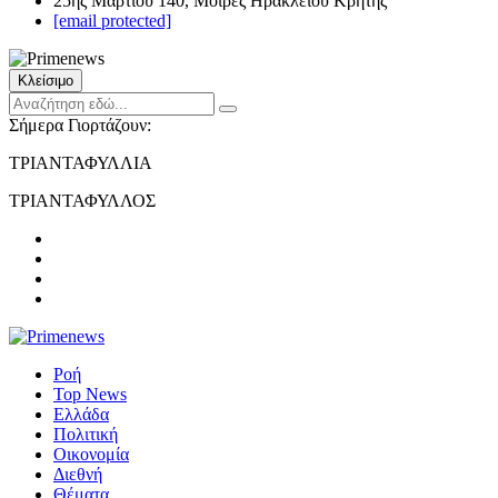
25ης Μαρτίου 140, Μοίρες Ηρακλείου Κρήτης
[email protected]
Κλείσιμο
Σήμερα Γιορτάζουν:
ΤΡΙΑΝΤΑΦΥΛΛΙΑ
ΤΡΙΑΝΤΑΦΥΛΛΟΣ
Ροή
Top News
Ελλάδα
Πολιτική
Οικονομία
Διεθνή
Θέματα