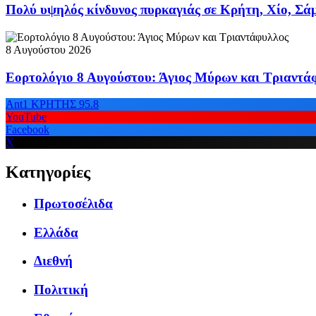
Πολύ υψηλός κίνδυνος πυρκαγιάς σε Κρήτη, Χίο, Σάμ
8 Αυγούστου 2026
Εορτολόγιο 8 Αυγούστου: Άγιος Μύρων και Τριαντά
Ant1 ΚΡΗΤΗΣ 95.8
YouTube
Facebook
X
Κατηγορίες
Πρωτοσέλιδα
Ελλάδα
Διεθνή
Πολιτική