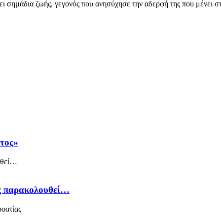
ι σημάδια ζωής, γεγονός που ανησύχησε την αδερφή της που μένει στα
άτος»
ός παρακολουθεί…