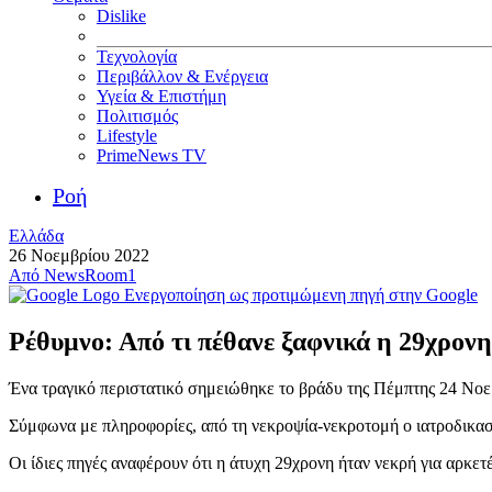
Dislike
Τεχνολογία
Περιβάλλον & Ενέργεια
Υγεία & Επιστήμη
Πολιτισμός
Lifestyle
PrimeNews TV
Ροή
Ελλάδα
26 Νοεμβρίου 2022
Από
NewsRoom1
Ενεργοποίηση ως προτιμώμενη πηγή στην Google
Ρέθυμνο: Από τι πέθανε ξαφνικά η 29χρονη
Ένα τραγικό περιστατικό σημειώθηκε το βράδυ της Πέμπτης 24 Νοεμ
Σύμφωνα με πληροφορίες, από τη νεκροψία-νεκροτομή ο ιατροδικαστ
Οι ίδιες πηγές αναφέρουν ότι η άτυχη 29χρονη ήταν νεκρή για αρκετέ