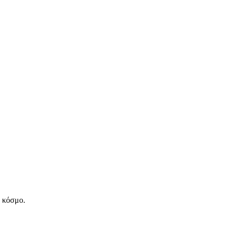
ν κόσμο.