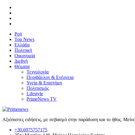
Ροή
Top News
Ελλάδα
Πολιτική
Οικονομία
Διεθνή
Θέματα
Τεχνολογία
Περιβάλλον & Ενέργεια
Υγεία & Επιστήμη
Πολιτισμός
Lifestyle
PrimeNews TV
Αξιόπιστες ειδήσεις, με σεβασμό στην παράδοση και το ήθος. Μείν
+30.6975757175