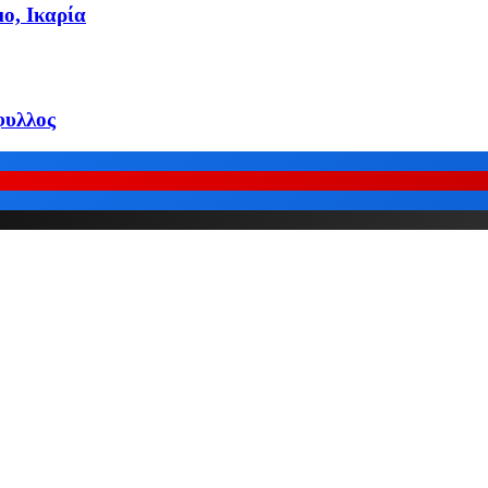
ο, Ικαρία
φυλλος