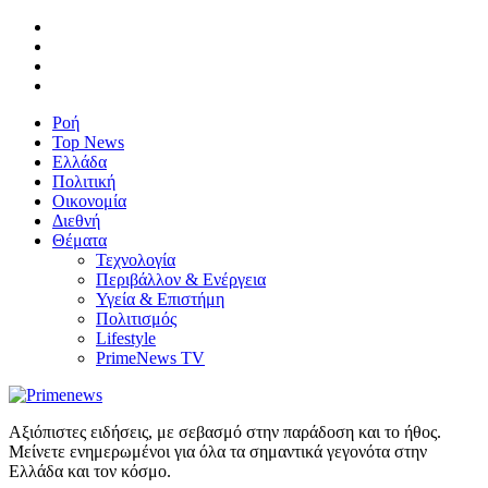
Ροή
Top News
Ελλάδα
Πολιτική
Οικονομία
Διεθνή
Θέματα
Τεχνολογία
Περιβάλλον & Ενέργεια
Υγεία & Επιστήμη
Πολιτισμός
Lifestyle
PrimeNews TV
Αξιόπιστες ειδήσεις, με σεβασμό στην παράδοση και το ήθος.
Μείνετε ενημερωμένοι για όλα τα σημαντικά γεγονότα στην
Ελλάδα και τον κόσμο.