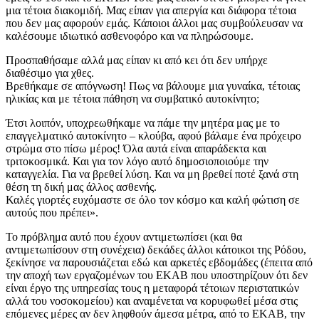
μια τέτοια διακομιδή. Μας είπαν για απεργία και διάφορα τέτοια
που δεν μας αφορούν εμάς. Κάποιοι άλλοι μας συμβούλευσαν να
καλέσουμε ιδιωτικό ασθενοφόρο και να πληρώσουμε.
Προσπαθήσαμε αλλά μας είπαν κι από κει ότι δεν υπήρχε
διαθέσιμο για χθες.
Βρεθήκαμε σε απόγνωση! Πως να βάλουμε μια γυναίκα, τέτοιας
ηλικίας και με τέτοια πάθηση να συμβατικό αυτοκίνητο;
Έτσι λοιπόν, υποχρεωθήκαμε να πάμε την μητέρα μας με το
επαγγελματικό αυτοκίνητο – κλούβα, αφού βάλαμε ένα πρόχειρο
στρώμα στο πίσω μέρος! Όλα αυτά είναι απαράδεκτα και
τριτοκοσμικά. Και για τον λόγο αυτό δημοσιοποιούμε την
καταγγελία. Για να βρεθεί λύση. Και να μη βρεθεί ποτέ ξανά στη
θέση τη δική μας άλλος ασθενής.
Καλές γιορτές ευχόμαστε σε όλο τον κόσμο και καλή φώτιση σε
αυτούς που πρέπει».
Το πρόβλημα αυτό που έχουν αντιμετωπίσει (και θα
αντιμετωπίσουν στη συνέχεια) δεκάδες άλλοι κάτοικοι της Ρόδου,
ξεκίνησε να παρουσιάζεται εδώ και αρκετές εβδομάδες (έπειτα από
την αποχή των εργαζομένων του ΕΚΑΒ που υποστηρίζουν ότι δεν
είναι έργο της υπηρεσίας τους η μεταφορά τέτοιων περιστατικών
αλλά του νοσοκομείου) και αναμένεται να κορυφωθεί μέσα στις
επόμενες μέρες αν δεν ληφθούν άμεσα μέτρα, από το ΕΚΑΒ, την