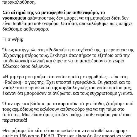
παρακολούθηση.
Στο αίτημά της να μεταφερθεί με ασθενοφόρο, το
νοσοκομείο
απάντησε πως δεν μπορεί να τη μεταφέρει διότι δεν
είναι διαθέσιμο ασθενοφόρο. Ωστόσο, αποκαλύφθηκε πως υπήρχε
διαθέσιμο ασθενοφόρο.
Τι συνέβη;
Όπως κατήγγειλε στη «Ροδιακή» η οικογένειά της, η περιπέτεια της
85χρονης μητέρας τους, ξεκίνησε όταν πήραν το εξιτήριο από την
καρδιολογική κλινική και έπρεπε να τη μεταφέρουν στο χωριό
Σάλακος όπου διέμεναν.
«Η μητέρα μου μπήκε στο νοσοκομείο με αρρυθμίες – είπε στη
«Ροδιακή» ο γιος της. Έχει υποστεί εγκεφαλικό. Οι γιατροί και το
νοσηλευτικό προσωπικό της καρδιολογικής του νοσοκομείου μας,
έκαναν ότι μπορούσαν οι άνθρωποι και τους ευχαριστούμε γι αυτό.
Όταν την κατεβάσαμε με το καροτσάκι στην είσοδο, ζητήσαμε από
τους αρμόδιους να καλέσουν ασθενοφόρο για να την πάμε στο
σπίτι της. Μας είπαν όμως ότι δεν υπάρχει ασθενοφόρο για τέτοια
περιστατικά!
Θεωρήσαμε ότι κάτι τέτοιο αποκλείεται να ευσταθεί και πήραμε
εμείς το 166 και το ΕΚΑΒ. Τότε μας είπαν ότι δεν μπορεί να γίνει