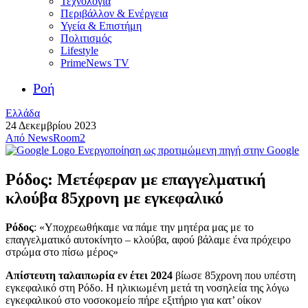
Τεχνολογία
Περιβάλλον & Ενέργεια
Υγεία & Επιστήμη
Πολιτισμός
Lifestyle
PrimeNews TV
Ροή
Ελλάδα
24 Δεκεμβρίου 2023
Από
NewsRoom2
Ενεργοποίηση ως προτιμώμενη πηγή στην Google
Ρόδος: Μετέφεραν με επαγγελματική
κλούβα 85χρονη με εγκεφαλικό
Ρόδος
: «Υποχρεωθήκαμε να πάμε την μητέρα μας με το
επαγγελματικό αυτοκίνητο – κλούβα, αφού βάλαμε ένα πρόχειρο
στρώμα στο πίσω μέρος»
Απίστευτη ταλαιπωρία εν έτει 2024
βίωσε 85χρονη που υπέστη
εγκεφαλικό στη Ρόδο. Η ηλικιωμένη μετά τη νοσηλεία της λόγω
εγκεφαλικού στο νοσοκομείο πήρε εξιτήριο για κατ’ οίκον