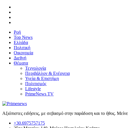
Ροή
Top News
Ελλάδα
Πολιτική
Οικονομία
Διεθνή
Θέματα
Τεχνολογία
Περιβάλλον & Ενέργεια
Υγεία & Επιστήμη
Πολιτισμός
Lifestyle
PrimeNews TV
Αξιόπιστες ειδήσεις, με σεβασμό στην παράδοση και το ήθος. Μείν
+30.6975757175