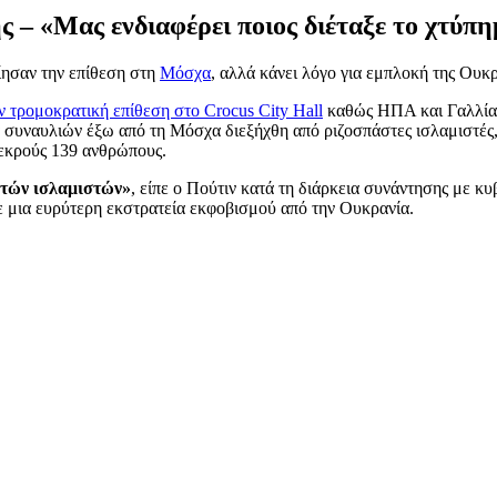
 – «Μας ενδιαφέρει ποιος διέταξε το χτύπη
ίησαν την επίθεση στη
Μόσχα
, αλλά κάνει λόγο για εμπλοκή της Ουκ
ην τρομοκρατική επίθεση στο Crocus City Hall
καθώς ΗΠΑ και Γαλλία 
α συναυλιών έξω από τη Μόσχα διεξήχθη από ριζοσπάστες ισλαμιστές,
νεκρούς 139 ανθρώπους.
στών ισλαμιστών»
, είπε ο Πούτιν κατά τη διάρκεια συνάντησης με κ
 με μια ευρύτερη εκστρατεία εκφοβισμού από την Ουκρανία.