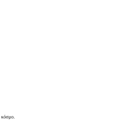
ν κόσμο.