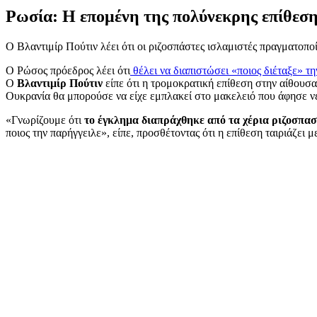
Ρωσία: Η επομένη της πολύνεκρης επίθεσης
Ο Βλαντιμίρ Πούτιν λέει ότι οι ριζοσπάστες ισλαμιστές πραγματοπο
Ο Ρώσος πρόεδρος λέει ότι
θέλει να διαπιστώσει «ποιος διέταξε» τ
Ο
Βλαντιμίρ Πούτιν
είπε ότι η τρομοκρατική επίθεση στην αίθουσ
Ουκρανία θα μπορούσε να είχε εμπλακεί στο μακελειό που άφησε 
«Γνωρίζουμε ότι
το έγκλημα διαπράχθηκε από τα χέρια ριζοσπα
ποιος την παρήγγειλε», είπε, προσθέτοντας ότι η επίθεση ταιριάζει