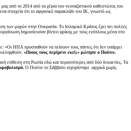
 μας από το 2014 από τα χέρια του νεοναζιστικού καθεστώτος του
να στοιχεία ότι το αφγανικό παρακλάδι του ΙΚ, γνωστό ως
ωση των μαχών στην Ουκρανία. Το Ισλαμικό Κράτος έχει πει πολλές
ν οργάνωση δημοσίευσαν βίντεο φρίκης με τους ενόπλους μέσα στο
πε: «Οι ΗΠΑ προσπαθούν να πείσουν τους πάντες ότι δεν υπάρχει
 συλληφθούν.
«Ποιος τους περίμενε εκεί;» ρώτησε ο Πούτιν.
τική επίθεση στη Ρωσία εδώ και περισσότερες από δύο δεκαετίες. Τα
πυροβολισμό.
Ο Πούτιν το Σάββατο ισχυρίστηκε -αρχικά χωρίς