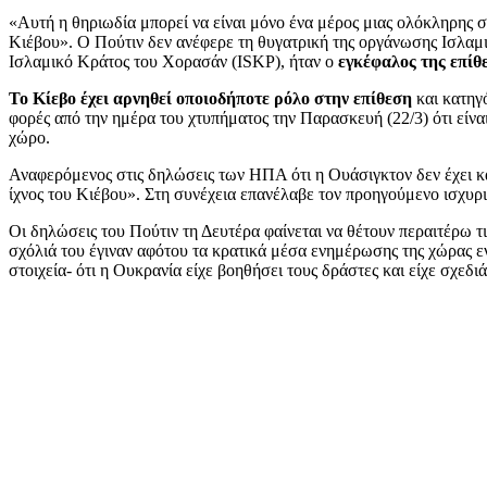
«Αυτή η θηριωδία μπορεί να είναι μόνο ένα μέρος μιας ολόκληρης 
Κιέβου». Ο Πούτιν δεν ανέφερε τη θυγατρική της οργάνωσης Ισλαμι
Ισλαμικό Κράτος του Χορασάν (ISKP), ήταν ο
εγκέφαλος της επίθ
Το Κίεβο έχει αρνηθεί οποιοδήποτε ρόλο στην επίθεση
και κατηγ
φορές από την ημέρα του χτυπήματος την Παρασκευή (22/3) ότι είν
χώρο.
Αναφερόμενος στις δηλώσεις των ΗΠΑ ότι η Ουάσιγκτον δεν έχει καμ
ίχνος του Κιέβου». Στη συνέχεια επανέλαβε τον προηγούμενο ισχυρ
Οι δηλώσεις του Πούτιν τη Δευτέρα φαίνεται να θέτουν περαιτέρω τ
σχόλιά του έγιναν αφότου τα κρατικά μέσα ενημέρωσης της χώρας ε
στοιχεία- ότι η Ουκρανία είχε βοηθήσει τους δράστες και είχε σχεδι