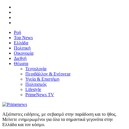
Ροή
Top News
Ελλάδα
Πολιτική
Οικονομία
Διεθνή
Θέματα
Τεχνολογία
Περιβάλλον & Ενέργεια
Υγεία & Επιστήμη
Πολιτισμός
Lifestyle
PrimeNews TV
Αξιόπιστες ειδήσεις, με σεβασμό στην παράδοση και το ήθος.
Μείνετε ενημερωμένοι για όλα τα σημαντικά γεγονότα στην
Ελλάδα και τον κόσμο.