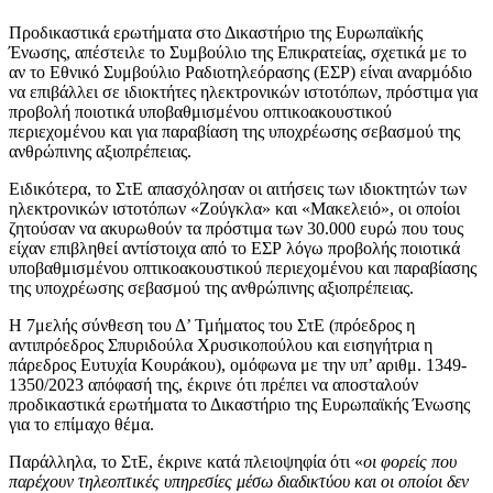
Προδικαστικά ερωτήματα στο Δικαστήριο της Ευρωπαϊκής
Ένωσης, απέστειλε το Συμβούλιο της Επικρατείας, σχετικά με το
αν το Εθνικό Συμβούλιο Ραδιοτηλεόρασης (ΕΣΡ) είναι αναρμόδιο
να επιβάλλει σε ιδιοκτήτες ηλεκτρονικών ιστοτόπων, πρόστιμα για
προβολή ποιοτικά υποβαθμισμένου οπτικοακουστικού
περιεχομένου και για παραβίαση της υποχρέωσης σεβασμού της
ανθρώπινης αξιοπρέπειας.
Ειδικότερα, το ΣτΕ απασχόλησαν οι αιτήσεις των ιδιοκτητών των
ηλεκτρονικών ιστοτόπων «Ζούγκλα» και «Μακελειό», οι οποίοι
ζητούσαν να ακυρωθούν τα πρόστιμα των 30.000 ευρώ που τους
είχαν επιβληθεί αντίστοιχα από το ΕΣΡ λόγω προβολής ποιοτικά
υποβαθμισμένου οπτικοακουστικού περιεχομένου και παραβίασης
της υποχρέωσης σεβασμού της ανθρώπινης αξιοπρέπειας.
Η 7μελής σύνθεση του Δ’ Τμήματος του ΣτΕ (πρόεδρος η
αντιπρόεδρος Σπυριδούλα Χρυσικοπούλου και εισηγήτρια η
πάρεδρος Ευτυχία Κουράκου), ομόφωνα με την υπ’ αριθμ. 1349-
1350/2023 απόφασή της, έκρινε ότι πρέπει να αποσταλούν
προδικαστικά ερωτήματα το Δικαστήριο της Ευρωπαϊκής Ένωσης
για το επίμαχο θέμα.
Παράλληλα, το ΣτΕ, έκρινε κατά πλειοψηφία ότι «
οι φορείς που
παρέχουν τηλεοπτικές υπηρεσίες μέσω διαδικτύου και οι οποίοι δεν