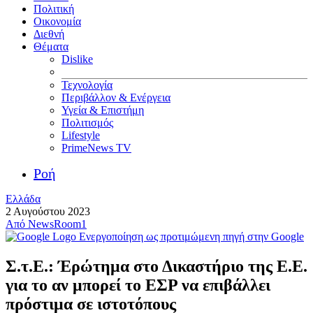
Πολιτική
Οικονομία
Διεθνή
Θέματα
Dislike
Τεχνολογία
Περιβάλλον & Ενέργεια
Υγεία & Επιστήμη
Πολιτισμός
Lifestyle
PrimeNews TV
Ροή
Ελλάδα
2 Αυγούστου 2023
Από
NewsRoom1
Ενεργοποίηση ως προτιμώμενη πηγή στην Google
Σ.τ.Ε.: Έρώτημα στο Δικαστήριο της Ε.Ε.
για το αν μπορεί το ΕΣΡ να επιβάλλει
πρόστιμα σε ιστοτόπους