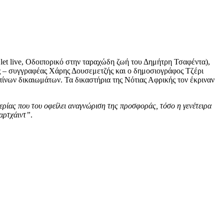
let live, Οδοιπορικό στην ταραχώδη ζωή του Δημήτρη Τσαφέντα),
ής – συγγραφέας Χάρης Δουσεμετζής και ο δημοσιογράφος Τζέρι
ίνων δικαιωμάτων. Τα δικαστήρια της Νότιας Αφρικής τον έκριναν
ρίας που του οφείλει αναγνώριση της προσφοράς, τόσο η γενέτειρα
παρτχάιντ”
.