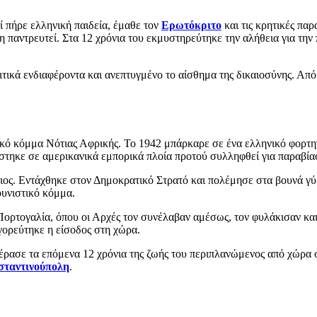
ί πήρε ελληνική παιδεία, έμαθε τον
Ερωτόκριτο
και τις κρητικές πα
η παντρευτεί. Στα 12 χρόνια του εκμυστηρεύτηκε την αλήθεια για την
ιτικά ενδιαφέροντα και ανεπτυγμένο το αίσθημα της δικαιοσύνης. Α
κό κόμμα Νότιας Αφρικής. Το 1942 μπάρκαρε σε ένα ελληνικό φορτη
στηκε σε αμερικανικά εμπορικά πλοία προτού συλληφθεί για παραβία
ιος. Εντάχθηκε στον Δημοκρατικό Στρατό και πολέμησε στα βουνά γύρ
ουνιστικό κόμμα.
 Πορτογαλία, όπου οι Αρχές τον συνέλαβαν αμέσως, τον φυλάκισαν κα
γορεύτηκε η είσοδος στη χώρα.
Πέρασε τα επόμενα 12 χρόνια της ζωής του περιπλανώμενος από χώρα
ταντινούπολη
.