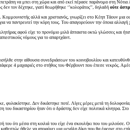
επετράπη να μπει στη χώρα και από εκεί πέρασε παράνομα στη Νότια
ς δεν τον δέχτηκε, γιατί θεωρήθηκε ‘’κολοράτος’’, δηλαδή
ούτε άσπρ
 Κομμουνιστής αλλά και χριστιανός, γνωρίζει στο Κέηπ Τάουν μια οι
 για να παντρευτεί την κόρη τους. Του απαγορεύουν την όποια αλλαγή
κλητήρας αφού είχε το προνόμιο μιλά άπταιστα οκτώ γλώσσες και ήτα
απιεστικούς νόμους για το απαρτχάιντ.
εισήλθε στην αίθουσα συνεδριάσεων του κοινοβουλίου και κατευθύν
κατάφερε 4 μαχαιριές στο στήθος του Φέρβουντ που έπεσε νεκρός. Α
ε, φυλακίστηκε. Δεν δικάστηκε ποτέ. Λίγες μέρες μετά τη δολοφονία
η του δικαστηρίου ήταν ότι ο δράστης δεν είχε πολιτικά κίνητρα. Στ
σή του ότι μέσα στη κοιλιά του είχε ένα σκουλήκι που του μιλούσε.
 καθεστώς ήθελε να αποφύγει μια μεγάλη δίκη που θα έφερνε στο επίκ