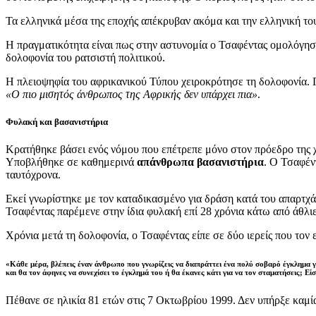
Τα ελληνικά μέσα της εποχής απέκρυβαν ακόμα και την ελληνική 
Η πραγματικότητα είναι πως στην αστυνομία ο Τσαφέντας ομολόγη
δολοφονία του ρατσιστή πολιτικού.
Η πλειοψηφία του αφρικανικού Τύπου χειροκρότησε τη δολοφονία. Γ
«Ο πιο μισητός άνθρωπος της Αφρικής δεν υπάρχει πια»
.
Φυλακή και βασανιστήρια
Κρατήθηκε βάσει ενός νόμου που επέτρεπε μόνο στον πρόεδρο της χ
Υποβλήθηκε σε καθημερινά
απάνθρωπα βασανιστήρια
. Ο Τσαφέν
ταυτόχρονα.
Εκεί γνωρίστηκε με τον καταδικασμένο για δράση κατά του απαρτχά
Τσαφέντας παρέμενε στην ίδια φυλακή επί 28 χρόνια κάτω από άθλι
Χρόνια μετά τη δολοφονία, ο Τσαφέντας είπε σε δύο ιερείς που τον
«Κάθε μέρα, βλέπεις έναν άνθρωπο που γνωρίζεις να διαπράττει ένα πολύ σοβαρό έγκλημα γι
και θα τον άφηνες να συνεχίσει το έγκλημά του ή θα έκανες κάτι για να τον σταματήσεις; Είσ
Πέθανε σε ηλικία 81 ετών στις 7 Οκτωβρίου 1999. Δεν υπήρξε καμί