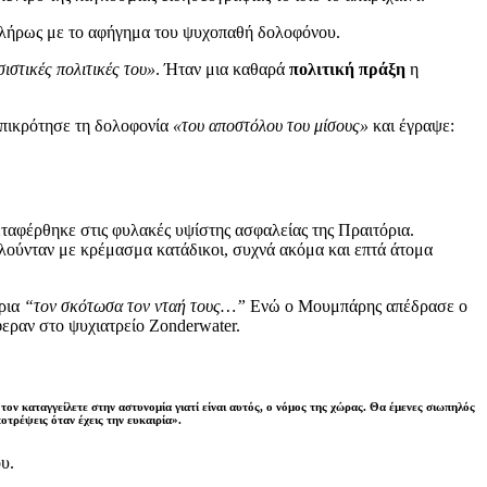
 πλήρως με το αφήγημα του ψυχοπαθή δολοφόνου.
σιστικές πολιτικές του»
. Ήταν μια καθαρά
πολιτική πράξη
η
 επικρότησε τη δολοφονία
«του αποστόλου του μίσους»
και έγραψε:
εταφέρθηκε στις φυλακές υψίστης ασφαλείας της Πραιτόρια.
ελούνταν με κρέμασμα κατάδικοι, συχνά ακόμα και επτά άτομα
ρια
“τον σκότωσα τον νταή τους…”
Ενώ ο Μουμπάρης απέδρασε ο
φεραν στο ψυχιατρείο Zonderwater.
ον καταγγείλετε στην αστυνομία γιατί είναι αυτός, ο νόμος της χώρας. Θα έμενες σιωπηλός
ποτρέψεις όταν έχεις την ευκαιρία».
υ.