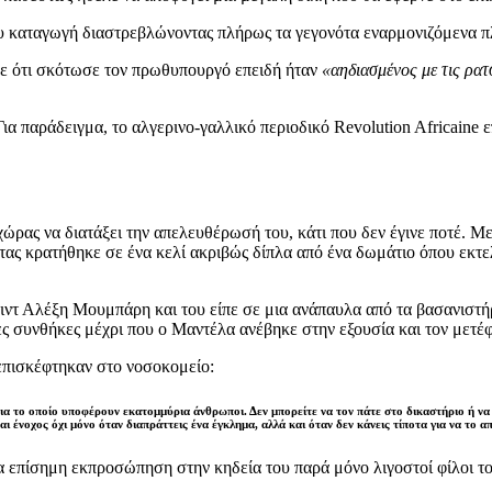
του καταγωγή διαστρεβλώνοντας πλήρως τα γεγονότα εναρμονιζόμενα
σε ότι σκότωσε τον πρωθυπουργό επειδή ήταν
«αηδιασμένος με τις ρατ
ια παράδειγμα, το αλγερινο-γαλλικό περιοδικό Revolution Africaine
ώρας να διατάξει την απελευθέρωσή του, κάτι που δεν έγινε ποτέ. Μ
τας κρατήθηκε σε ένα κελί ακριβώς δίπλα από ένα δωμάτιο όπου εκτ
ιντ Αλέξη Μουμπάρη και του είπε σε μια ανάπαυλα από τα βασανιστή
ες συνθήκες μέχρι που ο Μαντέλα ανέβηκε στην εξουσία και τον μετέ
 επισκέφτηκαν στο νοσοκομείο:
α το οποίο υποφέρουν εκατομμύρια άνθρωποι. Δεν μπορείτε να τον πάτε στο δικαστήριο ή να τ
αι ένοχος όχι μόνο όταν διαπράττεις ένα έγκλημα, αλλά και όταν δεν κάνεις τίποτα για να το α
α επίσημη εκπροσώπηση στην κηδεία του παρά μόνο λιγοστοί φίλοι το