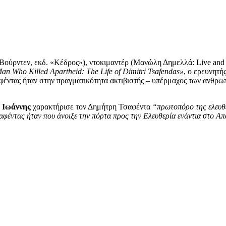
 Βούρντεν, εκδ. «Κέδρος»), ντοκιμαντέρ (Μανώλη Δημελλά: Live and 
an Who Killed Apartheid: The Life of Dimitri Tsafendas»
, ο ερευνητ
φέντας ήταν στην πραγματικότητα ακτιβιστής – υπέρμαχος των ανθρωπ
 Ιωάννης
χαρακτήρισε τον Δημήτρη Τσαφέντα
“πρωτοπόρο της ελευθε
αφέντας ήταν που άνοιξε την πόρτα προς την Ελευθερία ενάντια στο Α