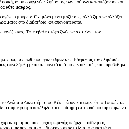
 Αφρική, όπου ο γηγενής πληθυσμός των μαύρων καταπιέζονταν και
ος ούτε μαύρος
.
κογένεια μαύρων. Όχι μόνο μένει μαζί τους, αλλά ζητά να αλλάξει
 χρώματος στο διαβατήριο και απογοητεύεται.
ν πανέξυπνος. Τότε έβαλε στόχο ζωής να σκοτώσει τον
θηκε προς το πρωθυπουργικό έδρανο. Ο Τσαφέντας τον πλησίασε
μέσως συνελήφθη μέσα σε πανικό από τους βουλευτές και παραδόθηκε
, το Ανώτατο Δικαστήριο του Κέιπ Τάουν κατέληξε ότι ο Τσαφέντας
ο ίδιο συμπέρασμα κατέληξε και η επίσημη επιτροπή που ορίστηκε να
 Ο χαρακτηρισμός του ως
σχιζοφρενής
υπήρξε προϊόν μιας
εντρο της παγκόσμιας ειδησεογραφίας το ίδιο το απαρτχάιντ.