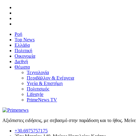
Ροή
Top News
Ελλάδα
Πολιτική
Οικονομία
Διεθνή
Θέματα
Τεχνολογία
Περιβάλλον & Ενέργεια
Υγεία & Επιστήμη
Πολιτισμός
Lifestyle
PrimeNews TV
Αξιόπιστες ειδήσεις, με σεβασμό στην παράδοση και το ήθος. Μείν
+30.6975757175