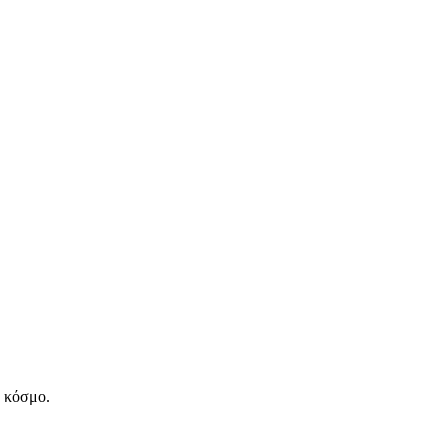
ν κόσμο.