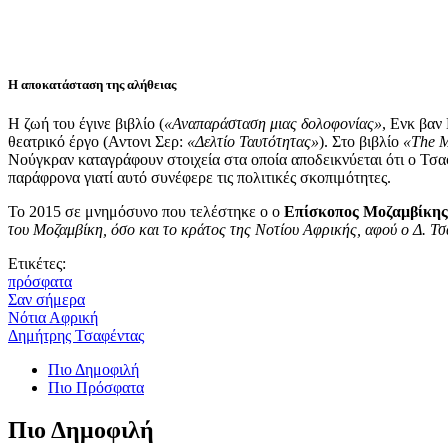
Η αποκατάσταση της αλήθειας
Η ζωή του έγινε βιβλίο (
«Αναπαράσταση μιας δολοφονίας»
, Ενκ βαν
θεατρικό έργο (Αντονι Σερ:
«Δελτίο Ταυτότητας»
). Στο βιβλίο
«The M
Νούγκραν καταγράφουν στοιχεία στα οποία αποδεικνύεται ότι ο Τσα
παράφρονα γιατί αυτό συνέφερε τις πολιτικές σκοπιμότητες.
Το 2015 σε μνημόσυνο που τελέστηκε ο ο
Επίσκοπος Μοζαμβίκης
του Μοζαμβίκη, όσο και το κράτος της Νοτίου Αφρικής, αφού ο Δ. Τσ
Ετικέτες:
πρόσφατα
Σαν σήμερα
Νότια Αφρική
Δημήτρης Τσαφέντας
Πιο Δημοφιλή
Πιο Πρόσφατα
Πιο Δημοφιλή