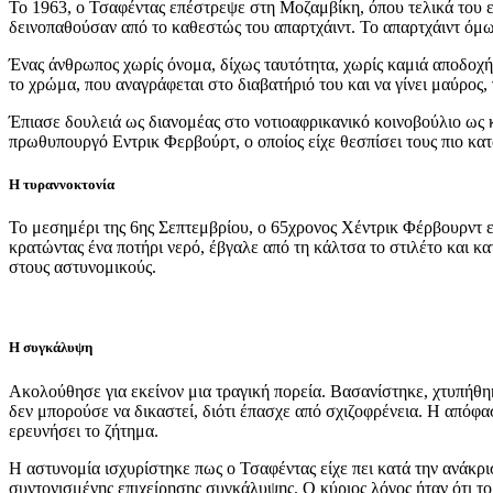
Το 1963, ο Τσαφέντας επέστρεψε στη Μοζαμβίκη, όπου τελικά του 
δεινοπαθούσαν από το καθεστώς του απαρτχάιντ. Το απαρτχάιντ όμω
Ένας άνθρωπος χωρίς όνομα, δίχως ταυτότητα, χωρίς καμιά αποδοχή.
το χρώμα, που αναγράφεται στο διαβατήριό του και να γίνει μαύρος,
Έπιασε δουλειά ως διανομέας στο νοτιοαφρικανικό κοινοβούλιο ως 
πρωθυπουργό Εντρικ Φερβούρτ, ο οποίος είχε θεσπίσει τους πιο κατ
Η τυραννοκτονία
Το μεσημέρι της 6ης Σεπτεμβρίου, ο 65χρονος Χέντρικ Φέρβουρντ 
κρατώντας ένα ποτήρι νερό, έβγαλε από τη κάλτσα το στιλέτο και 
στους αστυνομικούς.
Η συγκάλυψη
Ακολούθησε για εκείνον μια τραγική πορεία. Βασανίστηκε, χτυπήθηκ
δεν μπορούσε να δικαστεί, διότι έπασχε από σχιζοφρένεια. Η απόφασ
ερευνήσει το ζήτημα.
Η αστυνομία ισχυρίστηκε πως ο Τσαφέντας είχε πει κατά την ανάκρι
συντονισμένης επιχείρησης συγκάλυψης. Ο κύριος λόγος ήταν ότι το