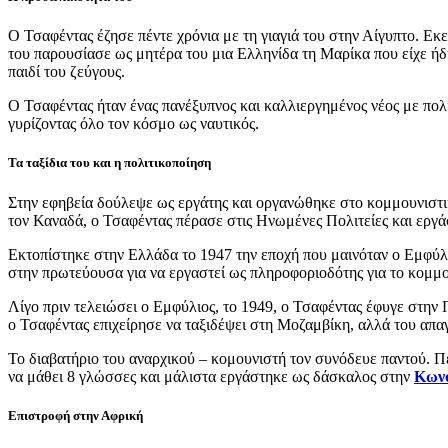
Ο Τσαφέντας έζησε πέντε χρόνια με τη γιαγιά του στην Αίγυπτο. Εκε
του παρουσίασε ως μητέρα του μια Ελληνίδα τη Μαρίκα που είχε ήδ
παιδί του ζεύγους.
Ο Τσαφέντας ήταν ένας πανέξυπνος και καλλιεργημένος νέος με πολ
γυρίζοντας όλο τον κόσμο ως ναυτικός.
Τα ταξίδια του και η πολιτικοποίηση
Στην εφηβεία δούλεψε ως εργάτης και οργανώθηκε στο κομμουνιστι
τον Καναδά, ο Τσαφέντας πέρασε στις Ηνωμένες Πολιτείες και εργά
Εκτοπίστηκε στην Ελλάδα το 1947 την εποχή που μαινόταν ο Εμφύλ
στην πρωτεύουσα για να εργαστεί ως πληροφοριοδότης για το κομμ
Λίγο πριν τελειώσει ο Εμφύλιος, το 1949, ο Τσαφέντας έφυγε στην
ο Τσαφέντας επιχείρησε να ταξιδέψει στη Μοζαμβίκη, αλλά του απα
Το διαβατήριο του αναρχικού – κομουνιστή τον συνόδευε παντού. 
να μάθει 8 γλώσσες και μάλιστα εργάστηκε ως δάσκαλος στην
Κωνσ
Επιστροφή στην Αφρική