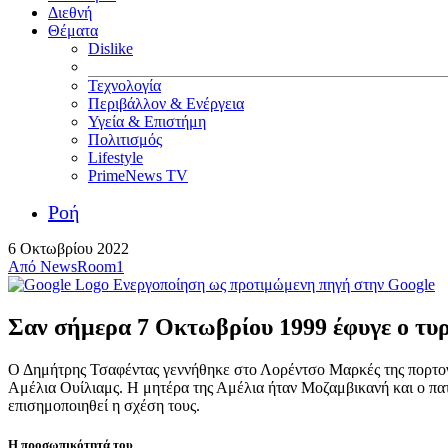
Διεθνή
Θέματα
Dislike
Τεχνολογία
Περιβάλλον & Ενέργεια
Υγεία & Επιστήμη
Πολιτισμός
Lifestyle
PrimeNews TV
Ροή
6 Οκτωβρίου 2022
Από
NewsRoom1
Ενεργοποίηση ως προτιμώμενη πηγή στην Google
Σαν σήμερα 7 Οκτωβρίου 1999 έφυγε ο τυ
Ο Δημήτρης Τσαφέντας γεννήθηκε στο Λορέντσο Μαρκές της πορτογα
Αμέλια Ουίλιαμς. Η μητέρα της Αμέλια ήταν Μοζαμβικανή και ο πατ
επισημοποιηθεί η σχέση τους.
Η προσωπικότητά του