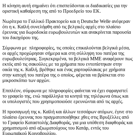
Η κίνηση αυτή σημαίνει ότι επισπεύδονται οι διαδικασίες για την
οριστική καθαίρεση της από το Προεδρείο του ΕΚ.
Nωρίτερα το Γαλλικό Πρακτορείο και η Deutsche Welle ανέφεραν
ότι η κ. Καϊλή συνελήφθη από τις βελγικές αρχές στο πλαίσιο
έρευνας για δωροδοκία ευρωβουλευτών και ανακρίνεται παρουσία
του δικηγόρου της.
Σύμφωνα με πληροφορίες, τις οποίες επικαλούνται βελγικά μέσα,
οι αρχές προχώρησαν σήμερα και στη σύλληψη του πατέρα της
ευρωβουλεύτριας. Συγκεκριμένα, τα βελγικά ΜΜΕ αναφέρουν πως
εκτός από τις σακούλες με τα χρήματα που εντοπίστηκαν στην
οικία της κ. Καΐλή, βρέθηκε και ένας χαρτοφύλακας με χρήματα
στην κατοχή του πατέρα της ο οποίος, φέρεται να βρίσκεται στο
μικροσκόπιο των αρχών.
Επιπλέον, σύμφωνα με πληροφορίες φαίνεται να έχει σφραγιστεί
το γραφείο της, ενώ παράλληλα τα κινητά της τηλέφωνα όπως και
οι υπολογιστές που χρησιμοποιούσε ερευνώνται από τις αρχές.
Η προσαγωγή της κ. Καϊλή και άλλων τεσσάρων ατόμων, έγινε στο
πλαίσιο έρευνας που πραγματοποιήθηκε χθες στις Βρυξέλλες από
το Γραφείο Καταστολής Διαφθοράς, για μια υπόθεση διαφθοράς και
χρηματισμού από αξιωματούχους του Κατάρ, εντός του
Ευρωπαϊκού Κοινοβουλίου.