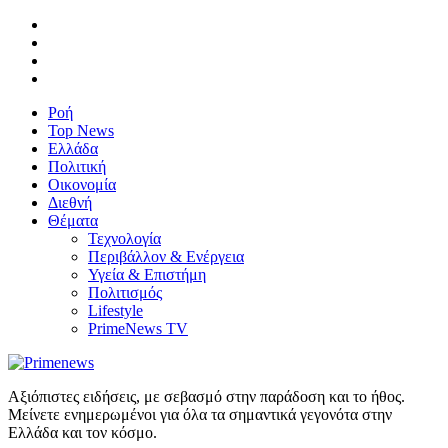
Ροή
Top News
Ελλάδα
Πολιτική
Οικονομία
Διεθνή
Θέματα
Τεχνολογία
Περιβάλλον & Ενέργεια
Υγεία & Επιστήμη
Πολιτισμός
Lifestyle
PrimeNews TV
Αξιόπιστες ειδήσεις, με σεβασμό στην παράδοση και το ήθος.
Μείνετε ενημερωμένοι για όλα τα σημαντικά γεγονότα στην
Ελλάδα και τον κόσμο.