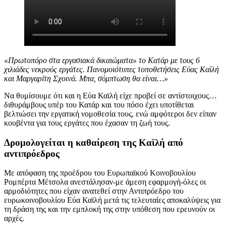
«Πρωτοπόρο στα εργασιακά δικαιώματα» το Κατάρ με τους 6
χιλιάδες νεκρούς εργάτες. Πανομοιότυπες τοποθετήσεις Εύας Καϊλή
και Μαργαρίτη Σχοινά. Μπα, σύμπτωση θα είναι…»
Να θυμίσουμε ότι και η Εύα Καϊλή είχε προβεί σε αντίστοιχους…
διθυράμβους υπέρ του Κατάρ και του πόσο έχει υποτίθεται
βελτιώσει την εργατική νομοθεσία τους, ενώ αμφότεροι δεν είπαν
κουβέντα για τους εργάτες που έχασαν τη ζωή τους.
Δρομολογείται η καθαίρεση της Καϊλή από
αντιπρόεδρος
Με απόφαση της προέδρου του Ευρωπαϊκού Κοινοβουλίου
Ρομπέρτα Μέτσολα ανεστάλησαν-με άμεση εφαρμογή-όλες οι
αρμοδιότητες που είχαν ανατεθεί στην Αντιπρόεδρο του
ευρωκοινοβουλίου Εύα Καϊλή μετά τις τελευταίες αποκαλύψεις για
τη δράση της και την εμπλοκή της στην υπόθεση που ερευνούν οι
αρχές.