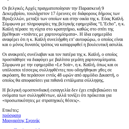
Οι βελγικές Αρχές πραγματοποίησαν την Παρασκευή 9
Δεκεμβρίου, τουλάχιστον 17 έρευνες σε διάφορους δήμους των
Βρυξελλών, μεταξύ των οποίων και στην οικία της κ. Εύας Καϊλή.
Σύμφωνα με πληροφορίες της βελγικής εφημερίδας “L’Echo”, η κ.
Καϊλή πέρασε τη νύχτα στο κρατητήριο, καθώς στο σπίτι της
βρέθηκαν «τσάντες με χαρτονομίσματα». Η ίδια εφημερίδα
αναφέρει ότι η κ. Καϊλή συνελήφθη επ’ αυτοφώρω, ο οποίος είναι
και ο μόνος δυνατός τρόπος να καταρριφθεί η βουλευτική ασυλία.
Οι ανακριτές συνέλαβαν και τον πατέρα της κ. Καϊλή, ο οποίος
προσπάθησε να διαφύγει με βαλίτσα γεμάτη χαρτονομίσματα.
Σύμφωνα με την εφημερίδα «Le Soir», η κ. Καϊλή, όπως και οι
υπόλοιποι τέσσερις συλληφθέντες που οδηγήθηκαν χθες σε
ακρόαση, θα περάσουν εντός 48 ωρών από αρμόδιο Δικαστή, ο
οποίος θα αποφασίσει για πιθανά εντάλματα σύλληψης.
Η βελγική ομοσπονδιακή εισαγγελία δεν έχει επιβεβαιώσει τα
ονόματα των συλληφθέντων, αλλά τονίζει ότι πρόκειται για
«προσωπικότητες με στρατηγικές θέσεις».
Ετικέτες:
πρόσφατα
Μαργαρίτης Σχοινάς