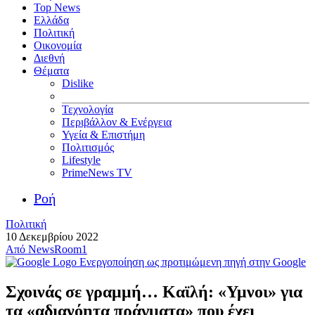
Top News
Ελλάδα
Πολιτική
Οικονομία
Διεθνή
Θέματα
Dislike
Τεχνολογία
Περιβάλλον & Ενέργεια
Υγεία & Επιστήμη
Πολιτισμός
Lifestyle
PrimeNews TV
Ροή
Πολιτική
10 Δεκεμβρίου 2022
Από
NewsRoom1
Ενεργοποίηση ως προτιμώμενη πηγή στην Google
Σχοινάς σε γραμμή… Καϊλή: «Υμνοι» για
τα «αδιανόητα πράγματα» που έχει