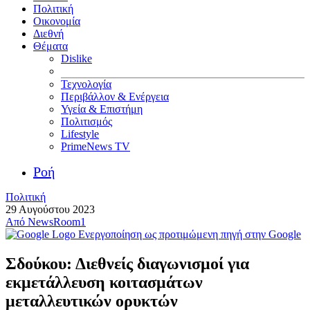
Πολιτική
Οικονομία
Διεθνή
Θέματα
Dislike
Τεχνολογία
Περιβάλλον & Ενέργεια
Υγεία & Επιστήμη
Πολιτισμός
Lifestyle
PrimeNews TV
Ροή
Πολιτική
29 Αυγούστου 2023
Από
NewsRoom1
Ενεργοποίηση ως προτιμώμενη πηγή στην Google
Σδούκου: Διεθνείς διαγωνισμοί για
εκμετάλλευση κοιτασμάτων
μεταλλευτικών ορυκτών