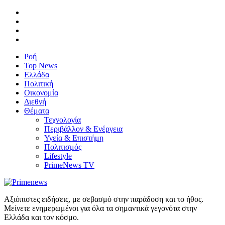
Ροή
Top News
Ελλάδα
Πολιτική
Οικονομία
Διεθνή
Θέματα
Τεχνολογία
Περιβάλλον & Ενέργεια
Υγεία & Επιστήμη
Πολιτισμός
Lifestyle
PrimeNews TV
Αξιόπιστες ειδήσεις, με σεβασμό στην παράδοση και το ήθος.
Μείνετε ενημερωμένοι για όλα τα σημαντικά γεγονότα στην
Ελλάδα και τον κόσμο.