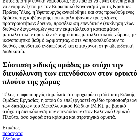
Εκτός από την εθνική νομοθεσία, που πρέπει να είναι συνεπής και
να εναρμονίζεται με τον Ευρωπαϊκό Κανονισμό για τις Κρίσιμες
Πρώτες Ύλες, η Υφυπουργός αναφέρθηκε και στις προωθούμενες
δράσεις της κυβέρνησης που περιλαμβάνουν τρεις άξονες
προτεραιοτήτων: έρευνα, προσέλκυση επενδυτών (εκκίνηση νέων
διεθνών διαγωνισμών για την εκμετάλλευση κοιτασμάτων
μεταλλευτικών ορυκτών σε δημόσιους μεταλλευτικούς χώρους, με
ικανοποιητικό βαθμό ωριμότητας, ώστε να προσελκύσουν το
διεθνές επενδυτικό ενδιαφέρον) και επιτάχυνση στην αδειοδοτική
διαδικασία.
Σύσταση ειδικής ομάδας με στόχο την
διευκόλυνση των επενδύσεων στον ορυκτό
πλούτο της χώρας
Τέλος, η υφυπουργός σημείωσε ότι προχωράει η σύσταση Ειδικής
Ομάδας Εργασίας, η οποία θα επεξεργαστεί σχέδιο τροποποιήσεων
των διατάξεων του Μεταλλευτικού Κώδικα (Μ.Κ), με βασικό
στόχο τη διευκόλυνση των επενδύσεων στον Ελληνικό Ορυκτό
Πλούτο, όσο αφορά στα κρίσιμα και στρατηγικά ορυκτά.
Ετικέτες:
πρόσφατα
Σδούκου