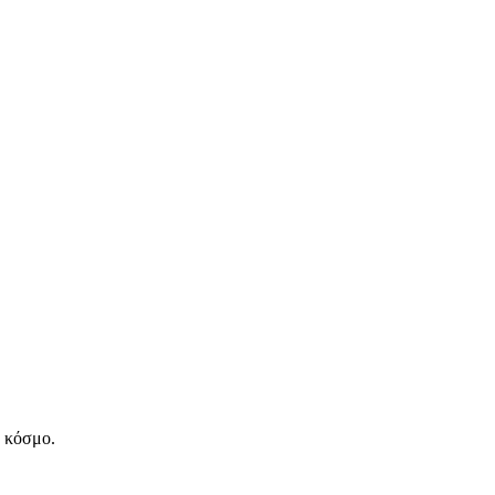
ν κόσμο.