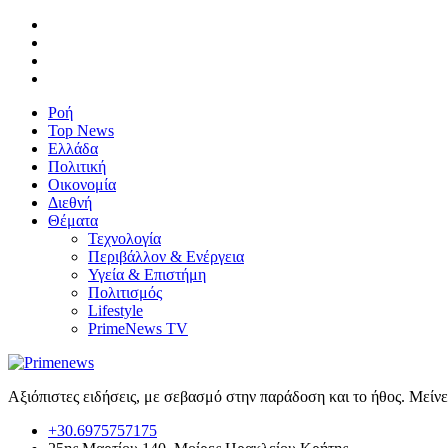
Ροή
Top News
Ελλάδα
Πολιτική
Οικονομία
Διεθνή
Θέματα
Τεχνολογία
Περιβάλλον & Ενέργεια
Υγεία & Επιστήμη
Πολιτισμός
Lifestyle
PrimeNews TV
Αξιόπιστες ειδήσεις, με σεβασμό στην παράδοση και το ήθος. Μείν
+30.6975757175