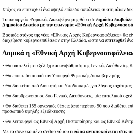
Στόχος να επιτευχθεί ένα υψηλό επίπεδο ασφάλειας συστημάτων δικ
Το υπουργείο Ψηφιακής Διακυβέρνησης θέτει σε
δημόσια διαβούλ
Δημοσίου Δικαίου με την επωνυμία «Εθνική
Αρχή Κυβερνοασφά
Βασικός στόχος της νέας «Εθνικής Αρχής Κυβερνοασφάλειας» θα είν
διαχείριση κυβερνοεπιθέσεων στην Ελλάδα, ώστε
να επιτευχθεί έ
Δομικά η «Εθνική Αρχή Κυβερνοασφάλεια
• Θα αποτελεί μετεξέλιξη και αναβάθμιση της Γενικής Διεύθυνσης
• Θα εποπτεύεται από τον Υπουργό Ψηφιακής Διακυβέρνησης
• Θα διοικείται από Διοικητή και Υποδιοικητές για λόγους ταχύτητ
• Θα διαρθρώνεται σε δύο Γενικές Διευθύνσεις, μία επιτελικού σχεδ
• Θα διαθέτει 155 οργανικές θέσεις (από περίπου 50 που διαθέτει επ
προσωπικό υψηλής εξειδίκευσης
• Θα λειτουργεί ως Εθνική Αρχή Πιστοποίησης και ως Εθνικό Κέντ
Με το συγκεκριμένο σχέδιο νόμου
η χώρα ανταποκρίνεται στις συ