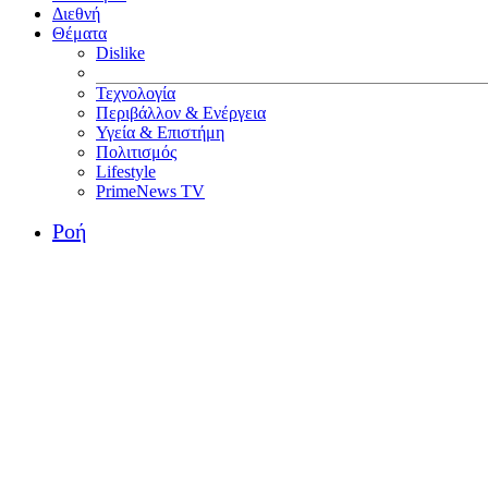
Διεθνή
Θέματα
Dislike
Τεχνολογία
Περιβάλλον & Ενέργεια
Υγεία & Επιστήμη
Πολιτισμός
Lifestyle
PrimeNews TV
Ροή