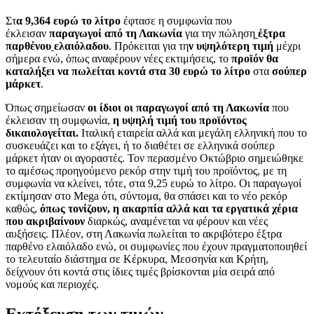
Στ
α 9,364 ευρώ το λίτρο
έφτασε η συμφωνία που
έκλεισαν
παραγωγοί από τη Λακωνία
για την πώληση
έξτρα
παρθένου
ελαιόλαδου
. Πρόκειται για τη
ν υψηλότερη τιμή
μέχρι
σήμερα ενώ, όπως αναφέρουν νέες εκτιμήσεις, το
προϊόν θα
καταλήξει να πωλείται κοντά στα 30 ευρώ το λίτρο
στα
σούπερ
μάρκετ
.
Όπως σημείωσαν
οι ίδιοι οι παραγωγοί από τη Λακωνία
που
έκλεισαν τη συμφωνία,
η υψηλή τιμή του προϊόντος
δικαιολογείται.
Ιταλική εταιρεία αλλά και μεγάλη ελληνική που το
συσκευάζει και το εξάγει, ή το διαθέτει σε ελληνικά σούπερ
μάρκετ ήταν οι αγοραστές. Τον περασμένο Οκτώβριο σημειώθηκε
το αμέσως προηγούμενο ρεκόρ στην τιμή του προϊόντος, με τη
συμφωνία να κλείνει, τότε, στα 9,25 ευρώ το λίτρο. Οι παραγωγοί
εκτίμησαν στο Mega ότι, σύντομα, θα σπάσει και το νέο ρεκόρ
καθώς,
όπως τονίζουν, η ακαρπία αλλά και τα εργατικά χέρια
που ακριβαίνουν
διαρκώς, αναμένεται να φέρουν και νέες
αυξήσεις. Πλέον, στη Λακωνία πωλείται το ακριβότερο έξτρα
παρθένο ελαιόλαδο ενώ, οι συμφωνίες που έχουν πραγματοποιηθεί
το τελευταίο διάστημα σε Κέρκυρα, Μεσσηνία και Κρήτη,
δείχνουν ότι κοντά στις ίδιες τιμές βρίσκονται μία σειρά από
νομούς και περιοχές.
Εκτόξευση των τιμών