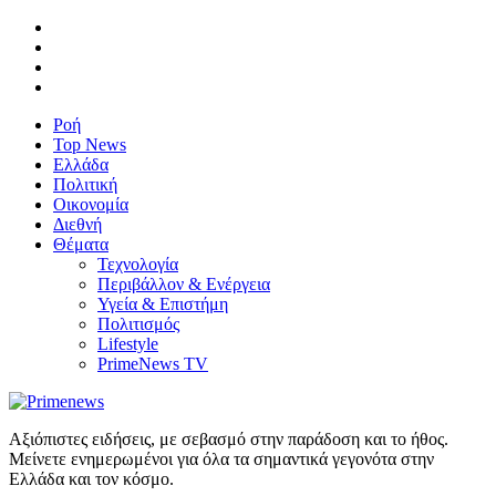
Ροή
Top News
Ελλάδα
Πολιτική
Οικονομία
Διεθνή
Θέματα
Τεχνολογία
Περιβάλλον & Ενέργεια
Υγεία & Επιστήμη
Πολιτισμός
Lifestyle
PrimeNews TV
Αξιόπιστες ειδήσεις, με σεβασμό στην παράδοση και το ήθος.
Μείνετε ενημερωμένοι για όλα τα σημαντικά γεγονότα στην
Ελλάδα και τον κόσμο.