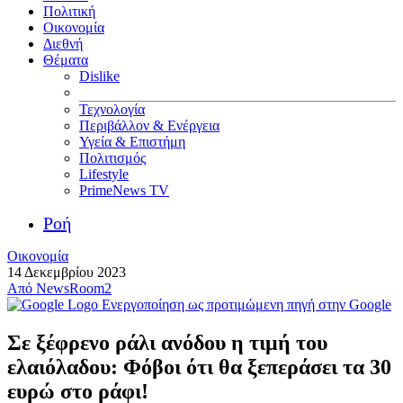
Πολιτική
Οικονομία
Διεθνή
Θέματα
Dislike
Τεχνολογία
Περιβάλλον & Ενέργεια
Υγεία & Επιστήμη
Πολιτισμός
Lifestyle
PrimeNews TV
Ροή
Οικονομία
14 Δεκεμβρίου 2023
Από
NewsRoom2
Ενεργοποίηση ως προτιμώμενη πηγή στην Google
Σε ξέφρενο ράλι ανόδου η τιμή του
ελαιόλαδου: Φόβοι ότι θα ξεπεράσει τα 30
ευρώ στο ράφι!