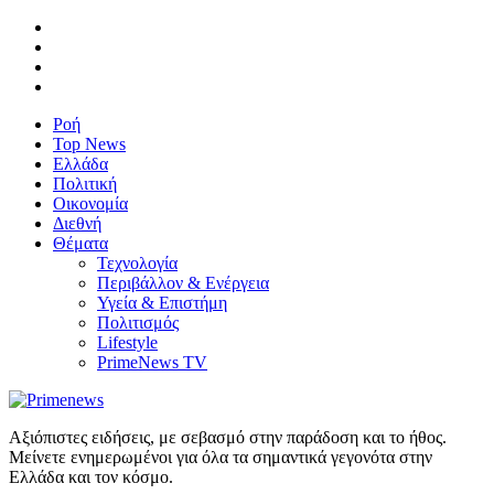
Ροή
Top News
Ελλάδα
Πολιτική
Οικονομία
Διεθνή
Θέματα
Τεχνολογία
Περιβάλλον & Ενέργεια
Υγεία & Επιστήμη
Πολιτισμός
Lifestyle
PrimeNews TV
Αξιόπιστες ειδήσεις, με σεβασμό στην παράδοση και το ήθος.
Μείνετε ενημερωμένοι για όλα τα σημαντικά γεγονότα στην
Ελλάδα και τον κόσμο.