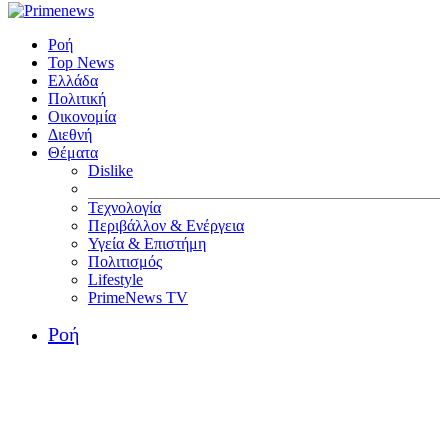
Ροή
Top News
Ελλάδα
Πολιτική
Οικονομία
Διεθνή
Θέματα
Dislike
Τεχνολογία
Περιβάλλον & Ενέργεια
Υγεία & Επιστήμη
Πολιτισμός
Lifestyle
PrimeNews TV
Ροή