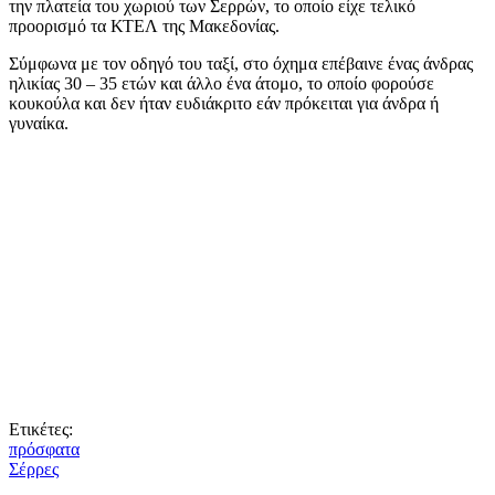
την πλατεία του χωριού των Σερρών, το οποίο είχε τελικό
προορισμό τα ΚΤΕΛ της Μακεδονίας.
Σύμφωνα με τον οδηγό του ταξί, στο όχημα επέβαινε ένας άνδρας
ηλικίας 30 – 35 ετών και άλλο ένα άτομο, το οποίο φορούσε
κουκούλα και δεν ήταν ευδιάκριτο εάν πρόκειται για άνδρα ή
γυναίκα.
Ετικέτες:
πρόσφατα
Σέρρες