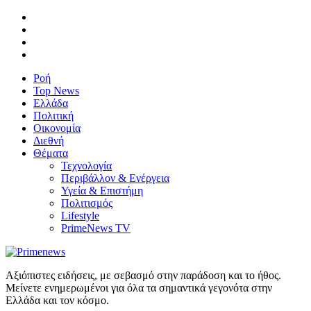
Ροή
Top News
Ελλάδα
Πολιτική
Οικονομία
Διεθνή
Θέματα
Τεχνολογία
Περιβάλλον & Ενέργεια
Υγεία & Επιστήμη
Πολιτισμός
Lifestyle
PrimeNews TV
Αξιόπιστες ειδήσεις, με σεβασμό στην παράδοση και το ήθος.
Μείνετε ενημερωμένοι για όλα τα σημαντικά γεγονότα στην
Ελλάδα και τον κόσμο.