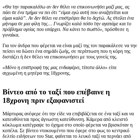
«Θα την παρακαλέσω αν δεν θέλει να επικοινωνήσει μαζί μας, ας
πάει σε ένα τμήμα να πει ότι “είμαι εγώ αυτή που αναζητείται και
είμαι καλά”. Αν δεν θέλει να επιστρέψει θα το δεχτώ. Ας στείλει ένα
μήνυμα σε μια φίλη της… Γνωρίζει καλά πόσο την αγαπάμε και το
πρόβλημα υγείας που υπάρχει. Να κάνει το σωστό»,
πρόσθεσε η
γυναίκα.
Για τον άνδρα που φέρεται να είναι μαζί της τον παρακάλεσε να την
πείσει να δώσει ένα σημάδι ζωής, σε περίπτωση που η κόρη της
διστάζει ή δεν θέλει να επικοινωνήσει με τους γονείς της.
«Μόνο η επιστροφή της μας ενδιαφέρει, τίποτα άλλο»
είπε
αγχωμένη η μητέρα της 18χρονης.
Βίντεο από το ταξί που επέβαινε η
18χρονη πριν εξαφανιστεί
Μάρτυρας ανέφερε ότι την είδε να επιβιβάζεται σε ένα ταξί και να
κατευθύνεται προς άγνωστη κατεύθυνση. Κάμερα από κλειστό
κύκλωμα κατέγραψε το όχημα στο οποίο φέρεται να βρισκόταν η
κοπέλα. Σε βίντεο ντοκουμέντο που έφερε στο φως το κεντρικό
δελτίο ειδήσεων του Star, φαίνεται το λευκό ταξί να περνάει από