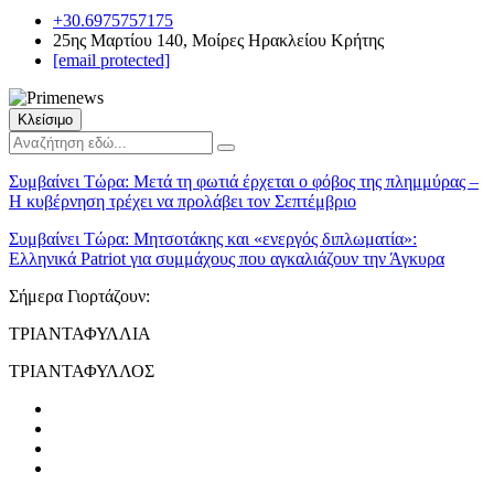
+30.6975757175
25ης Μαρτίου 140, Μοίρες Ηρακλείου Κρήτης
[email protected]
Κλείσιμο
Συμβαίνει Τώρα:
Μετά τη φωτιά έρχεται ο φόβος της πλημμύρας –
Η κυβέρνηση τρέχει να προλάβει τον Σεπτέμβριο
Συμβαίνει Τώρα:
Μητσοτάκης και «ενεργός διπλωματία»:
Ελληνικά Patriot για συμμάχους που αγκαλιάζουν την Άγκυρα
Σήμερα Γιορτάζουν:
ΤΡΙΑΝΤΑΦΥΛΛΙΑ
ΤΡΙΑΝΤΑΦΥΛΛΟΣ