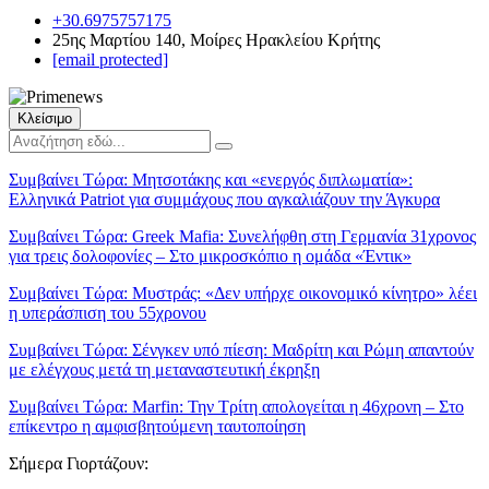
+30.6975757175
25ης Μαρτίου 140, Μοίρες Ηρακλείου Κρήτης
[email protected]
Κλείσιμο
Συμβαίνει Τώρα:
Μητσοτάκης και «ενεργός διπλωματία»:
Ελληνικά Patriot για συμμάχους που αγκαλιάζουν την Άγκυρα
Συμβαίνει Τώρα:
Greek Mafia: Συνελήφθη στη Γερμανία 31χρονος
για τρεις δολοφονίες – Στο μικροσκόπιο η ομάδα «Έντικ»
Συμβαίνει Τώρα:
Μυστράς: «Δεν υπήρχε οικονομικό κίνητρο» λέει
η υπεράσπιση του 55χρονου
Συμβαίνει Τώρα:
Σένγκεν υπό πίεση: Μαδρίτη και Ρώμη απαντούν
με ελέγχους μετά τη μεταναστευτική έκρηξη
Συμβαίνει Τώρα:
Marfin: Την Τρίτη απολογείται η 46χρονη – Στο
επίκεντρο η αμφισβητούμενη ταυτοποίηση
Σήμερα Γιορτάζουν: