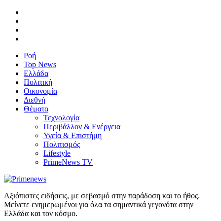
Ροή
Top News
Ελλάδα
Πολιτική
Οικονομία
Διεθνή
Θέματα
Τεχνολογία
Περιβάλλον & Ενέργεια
Υγεία & Επιστήμη
Πολιτισμός
Lifestyle
PrimeNews TV
Αξιόπιστες ειδήσεις, με σεβασμό στην παράδοση και το ήθος.
Μείνετε ενημερωμένοι για όλα τα σημαντικά γεγονότα στην
Ελλάδα και τον κόσμο.