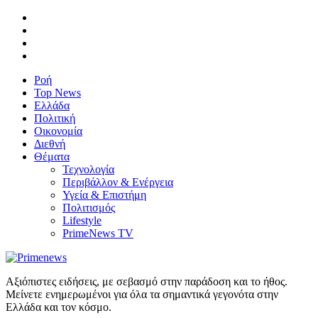
Ροή
Top News
Ελλάδα
Πολιτική
Οικονομία
Διεθνή
Θέματα
Τεχνολογία
Περιβάλλον & Ενέργεια
Υγεία & Επιστήμη
Πολιτισμός
Lifestyle
PrimeNews TV
Αξιόπιστες ειδήσεις, με σεβασμό στην παράδοση και το ήθος.
Μείνετε ενημερωμένοι για όλα τα σημαντικά γεγονότα στην
Ελλάδα και τον κόσμο.