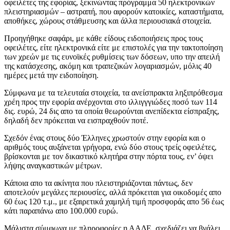
οφειλέτες της εφορίας, ξεκινώντας πρόγραμμα 50 ηλεκτρονικών
πλειστηριασμών – αστραπή, που αφορούν κατοικίες, καταστήματα,
αποθήκες, χώρους στάθμευσης και άλλα περιουσιακά στοιχεία.
Προηγήθηκε σαφάρι, με κάθε είδους ειδοποιήσεις προς τους
οφειλέτες, είτε ηλεκτρονικά είτε με επιστολές για την τακτοποίηση
των χρεών με τις ευνοϊκές ρυθμίσεις των δόσεων, υπο την απειλή
της κατάσχεσης, ακόμη και τραπεζικών λογαριασμών, μόλις 40
ημέρες μετά την ειδοποίηση.
Σύμφωνα με τα τελευταία στοιχεία, τα ανείσπρακτα ληξιπρόθεσμα
χρέη προς την εφορία ανέρχονται στο ιλλιγγγιώδες ποσό των 114
δις. ευρώ, 24 δις απο τα οποία θεωρούνται ανεπίδεκτα είσπραξης,
δηλαδή δεν πρόκειται να εισπραχθούν ποτέ.
Σχεδόν ένας στους δύο Έλληνες χρωστούν στην εφορία και ο
αριθμός τους αυξάνεται γρήγορα, ενώ δύο στους τρείς οφειλέτες,
βρίσκονται με τον δικαστικό κλητήρα στην πόρτα τους, εν’ όψει
λήψης αναγκαστικών μέτρων.
Κάποια απο τα ακίνητα που πλειστηριάζονται πάντως, δεν
αποτελούν μεγάλες περιουσίες, αλλά πρόκειται για οικοδομές απο
60 έως 120 τ.μ., με εξαιρετικά χαμηλή τιμή προσφοράς απο 56 έως
κάτι παραπάνω απο 100.000 ευρώ.
Μάλιστα σύμφωνα με πληροφορίες η ΑΑΔΕ, σχεδιάζει να βγάλει