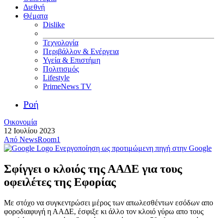
Διεθνή
Θέματα
Dislike
Τεχνολογία
Περιβάλλον & Ενέργεια
Υγεία & Επιστήμη
Πολιτισμός
Lifestyle
PrimeNews TV
Ροή
Οικονομία
12 Ιουλίου 2023
Από
NewsRoom1
Ενεργοποίηση ως προτιμώμενη πηγή στην Google
Σφίγγει ο κλοιός της ΑΑΔΕ για τους
οφειλέτες της Εφορίας
Με στόχο να συγκεντρώσει μέρος των απωλεσθέντων εσόδων απο
φοροδιαφυγή η ΑΑΔΕ, έσφιξε κι άλλο τον κλοιό γύρω απο τους