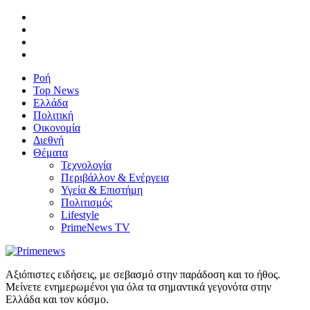
Ροή
Top News
Ελλάδα
Πολιτική
Οικονομία
Διεθνή
Θέματα
Τεχνολογία
Περιβάλλον & Ενέργεια
Υγεία & Επιστήμη
Πολιτισμός
Lifestyle
PrimeNews TV
Αξιόπιστες ειδήσεις, με σεβασμό στην παράδοση και το ήθος.
Μείνετε ενημερωμένοι για όλα τα σημαντικά γεγονότα στην
Ελλάδα και τον κόσμο.