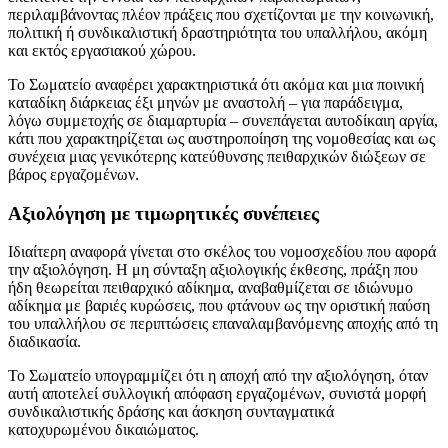
περιλαμβάνοντας πλέον πράξεις που σχετίζονται με την κοινωνική,
πολιτική ή συνδικαλιστική δραστηριότητα του υπαλλήλου, ακόμη
και εκτός εργασιακού χώρου.
Το Σωματείο αναφέρει χαρακτηριστικά ότι ακόμα και μια ποινική
καταδίκη διάρκειας έξι μηνών με αναστολή – για παράδειγμα,
λόγω συμμετοχής σε διαμαρτυρία – συνεπάγεται αυτοδίκαιη αργία,
κάτι που χαρακτηρίζεται ως αυστηροποίηση της νομοθεσίας και ως
συνέχεια μιας γενικότερης κατεύθυνσης πειθαρχικών διώξεων σε
βάρος εργαζομένων.
Αξιολόγηση με τιμωρητικές συνέπειες
Ιδιαίτερη αναφορά γίνεται στο σκέλος του νομοσχεδίου που αφορά
την αξιολόγηση. Η μη σύνταξη αξιολογικής έκθεσης, πράξη που
ήδη θεωρείται πειθαρχικό αδίκημα, αναβαθμίζεται σε ιδιώνυμο
αδίκημα με βαριές κυρώσεις, που φτάνουν ως την οριστική παύση
του υπαλλήλου σε περιπτώσεις επαναλαμβανόμενης αποχής από τη
διαδικασία.
Το Σωματείο υπογραμμίζει ότι η αποχή από την αξιολόγηση, όταν
αυτή αποτελεί συλλογική απόφαση εργαζομένων, συνιστά μορφή
συνδικαλιστικής δράσης και άσκηση συνταγματικά
κατοχυρωμένου δικαιώματος.