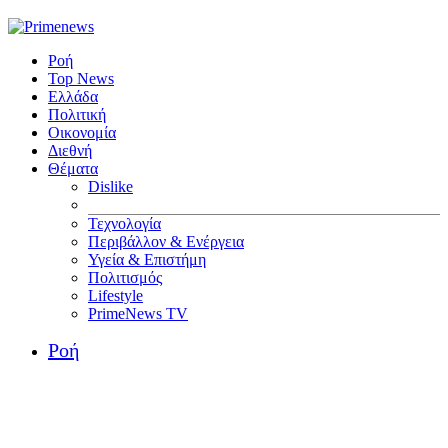
Ροή
Top News
Ελλάδα
Πολιτική
Οικονομία
Διεθνή
Θέματα
Dislike
Τεχνολογία
Περιβάλλον & Ενέργεια
Υγεία & Επιστήμη
Πολιτισμός
Lifestyle
PrimeNews TV
Ροή