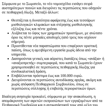
Σύμφωνα με το Σωματείο, το νέο νομοσχέδιο εισάγει σειρά
αυστηρότερων ποινών και διευρύνει τις περιπτώσεις που οδηγούν
σε πειθαρχική δίωξη. Μεταξύ άλλων:
Θεσπίζεται η δυνατότητα αφαίρεσης έως και τεσσάρων
μισθολογικών κλιμακίων και στέρησης μισθολογικής
εξέλιξης έως και πέντε χρόνια.
Αυξάνεται το ύψος των χρηματικών προστίμων, με ανώτατο
όριο τις πέντε μηνιαίες αποδοχές (από τρεις που ισχύουν
σήμερα).
Προστίθενται νέα παραπτώματα που επιφέρουν οριστική
παύση, όπως η αμειβόμενη εργασία χωρίς άδεια από την
υπηρεσία.
Διατηρούνται γενικές και αόριστες διατάξεις όπως «ανάξια» ή
«αναξιοπρεπής» συμπεριφορά, που κατά το Σωματείο έχουν
χρησιμοποιηθεί σε περιπτώσεις πειθαρχικής δίωξης για
συνδικαλιστική δράση.
Επιβάλλονται πρόστιμα έως και 100.000 ευρώ.
Διευρύνονται οι περιπτώσεις αυτοδίκαιης αργίας, ακόμη και
χωρίς απόφαση Πειθαρχικού Συμβουλίου, όπως σε
περιπτώσεις σύλληψης ή επιβολής περιοριστικών όρων.
Ιδιαίτερη ανησυχία προκαλεί, σύμφωνα με την ανακοίνωση, η
απομάκρυνση των αιρετών εκπροσώπων των εργαζομένων από τα
Πειθαρχικά Συμβούλια και η αντικατάστασή τους από μέλη του