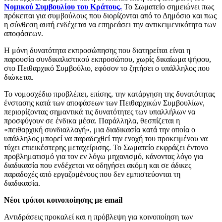
Νομικού Συμβουλίου του Κράτους.
Το Σωματείο σημειώνει πως
πρόκειται για συμβούλους που διορίζονται από το Δημόσιο και πως
η σύνθεση αυτή ενδέχεται να επηρεάσει την αντικειμενικότητα των
αποφάσεων.
Η μόνη δυνατότητα εκπροσώπησης που διατηρείται είναι η
παρουσία συνδικαλιστικού εκπροσώπου, χωρίς δικαίωμα ψήφου,
στο Πειθαρχικό Συμβούλιο, εφόσον το ζητήσει ο υπάλληλος που
διώκεται.
Το νομοσχέδιο προβλέπει, επίσης, την κατάργηση της δυνατότητας
ένστασης κατά των αποφάσεων των Πειθαρχικών Συμβουλίων,
περιορίζοντας σημαντικά τις δυνατότητες των υπαλλήλων να
προσφύγουν σε ένδικα μέσα. Παράλληλα, θεσπίζεται η
«πειθαρχική συνδιαλλαγή», μια διαδικασία κατά την οποία ο
υπάλληλος μπορεί να παραδεχθεί την ενοχή του προκειμένου να
τύχει επιεικέστερης μεταχείρισης. Το Σωματείο εκφράζει έντονο
προβληματισμό για τον εν λόγω μηχανισμό, κάνοντας λόγο για
διαδικασία που ενδέχεται να οδηγήσει ακόμη και σε άδικες
παραδοχές από εργαζομένους που δεν εμπιστεύονται τη
διαδικασία.
Νέοι τρόποι κοινοποίησης με email
Αντιδράσεις προκαλεί και η πρόβλεψη για κοινοποίηση των