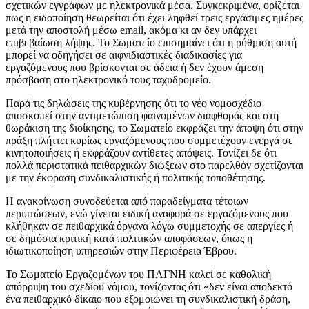
σχετικών εγγράφων με ηλεκτρονικά μέσα. Συγκεκριμένα, ορίζεται
πως η ειδοποίηση θεωρείται ότι έχει ληφθεί τρεις εργάσιμες ημέρες
μετά την αποστολή μέσω email, ακόμα κι αν δεν υπάρχει
επιβεβαίωση λήψης. Το Σωματείο επισημαίνει ότι η ρύθμιση αυτή
μπορεί να οδηγήσει σε αιφνιδιαστικές διαδικασίες για
εργαζόμενους που βρίσκονται σε άδεια ή δεν έχουν άμεση
πρόσβαση στο ηλεκτρονικό τους ταχυδρομείο.
Παρά τις δηλώσεις της κυβέρνησης ότι το νέο νομοσχέδιο
αποσκοπεί στην αντιμετώπιση φαινομένων διαφθοράς και στη
θωράκιση της διοίκησης, το Σωματείο εκφράζει την άποψη ότι στην
πράξη πλήττει κυρίως εργαζόμενους που συμμετέχουν ενεργά σε
κινητοποιήσεις ή εκφράζουν αντίθετες απόψεις. Τονίζει δε ότι
πολλά περιστατικά πειθαρχικών διώξεων στο παρελθόν σχετίζονται
με την έκφραση συνδικαλιστικής ή πολιτικής τοποθέτησης.
Η ανακοίνωση συνοδεύεται από παραδείγματα τέτοιων
περιπτώσεων, ενώ γίνεται ειδική αναφορά σε εργαζόμενους που
κλήθηκαν σε πειθαρχικά όργανα λόγω συμμετοχής σε απεργίες ή
σε δημόσια κριτική κατά πολιτικών αποφάσεων, όπως η
ιδιωτικοποίηση υπηρεσιών στην Περιφέρεια Έβρου.
Το Σωματείο Εργαζομένων του ΠΑΓΝΗ καλεί σε καθολική
απόρριψη του σχεδίου νόμου, τονίζοντας ότι «δεν είναι αποδεκτό
ένα πειθαρχικό δίκαιο που εξομοιώνει τη συνδικαλιστική δράση,