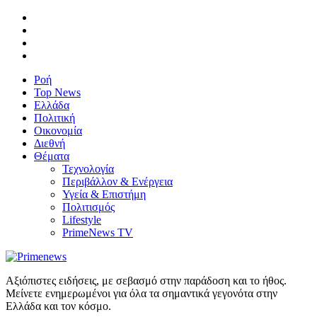
Ροή
Top News
Ελλάδα
Πολιτική
Οικονομία
Διεθνή
Θέματα
Τεχνολογία
Περιβάλλον & Ενέργεια
Υγεία & Επιστήμη
Πολιτισμός
Lifestyle
PrimeNews TV
Αξιόπιστες ειδήσεις, με σεβασμό στην παράδοση και το ήθος.
Μείνετε ενημερωμένοι για όλα τα σημαντικά γεγονότα στην
Ελλάδα και τον κόσμο.