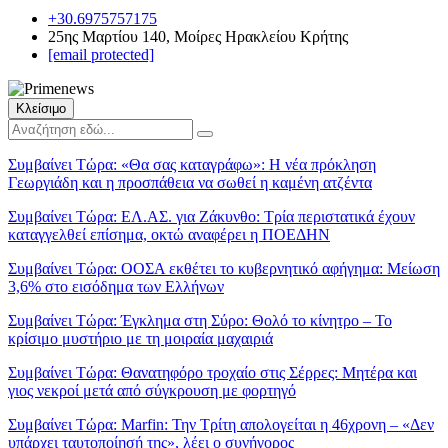
+30.6975757175
25ης Μαρτίου 140, Μοίρες Ηρακλείου Κρήτης
[email protected]
Κλείσιμο
Συμβαίνει Τώρα:
«Θα σας καταγράφω»: Η νέα πρόκληση
Γεωργιάδη και η προσπάθεια να σωθεί η καμένη ατζέντα
Συμβαίνει Τώρα:
ΕΛ.ΑΣ. για Ζάκυνθο: Τρία περιστατικά έχουν
καταγγελθεί επίσημα, οκτώ αναφέρει η ΠΟΕΔΗΝ
Συμβαίνει Τώρα:
ΟΟΣΑ εκθέτει το κυβερνητικό αφήγημα: Μείωση
3,6% στο εισόδημα των Ελλήνων
Συμβαίνει Τώρα:
Έγκλημα στη Σύρο: Θολό το κίνητρο – Το
κρίσιμο μυστήριο με τη μοιραία μαχαιριά
Συμβαίνει Τώρα:
Θανατηφόρο τροχαίο στις Σέρρες: Μητέρα και
γιος νεκροί μετά από σύγκρουση με φορτηγό
Συμβαίνει Τώρα:
Marfin: Την Τρίτη απολογείται η 46χρονη – «Δεν
υπάρχει ταυτοποίησή της», λέει ο συνήγορος