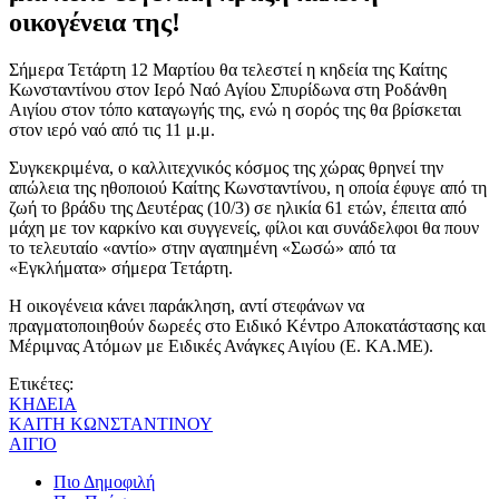
οικογένεια της!
Σήμερα Τετάρτη 12 Μαρτίου θα τελεστεί η κηδεία της Καίτης
Κωνσταντίνου στον Ιερό Ναό Αγίου Σπυρίδωνα στη Ροδάνθη
Αιγίου στον τόπο καταγωγής της, ενώ η σορός της θα βρίσκεται
στον ιερό ναό από τις 11 μ.μ.
Συγκεκριμένα, ο καλλιτεχνικός κόσμος της χώρας θρηνεί την
απώλεια της ηθοποιού Καίτης Κωνσταντίνου, η οποία έφυγε από τη
ζωή το βράδυ της Δευτέρας (10/3) σε ηλικία 61 ετών, έπειτα από
μάχη με τον καρκίνο και συγγενείς, φίλοι και συνάδελφοι θα πουν
το τελευταίο «αντίο» στην αγαπημένη «Σωσώ» από τα
«Εγκλήματα» σήμερα Τετάρτη.
Η οικογένεια κάνει παράκληση, αντί στεφάνων να
πραγματοποιηθούν δωρεές στο Ειδικό Κέντρο Αποκατάστασης και
Μέριμνας Ατόμων με Ειδικές Ανάγκες Αιγίου (Ε. ΚΑ.ΜΕ).
Ετικέτες:
ΚΗΔΕΙΑ
ΚΑΙΤΗ ΚΩΝΣΤΑΝΤΙΝΟΥ
ΑΙΓΙΟ
Πιο Δημοφιλή