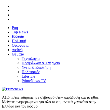
Ροή
Top News
Ελλάδα
Πολιτική
Οικονομία
Διεθνή
Θέματα
Τεχνολογία
Περιβάλλον & Ενέργεια
Υγεία & Επιστήμη
Πολιτισμός
Lifestyle
PrimeNews TV
Αξιόπιστες ειδήσεις, με σεβασμό στην παράδοση και το ήθος.
Μείνετε ενημερωμένοι για όλα τα σημαντικά γεγονότα στην
Ελλάδα και τον κόσμο.