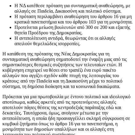
Η ΝΔ κατέθεσε πρόταση για συνταγματική αναθεώρηση, με
αλλαγές σε Παιδεία, Δικαιοσύνη και πολιτικό σύστημα.
Η πρόταση περιλαμβάνει αναθεώρηση του άρθρου 16 για μη
κρατικά πανεπιστήμια και του άρθρου 103 για τη μονιμότητα.
Προτείνεται μείωση βουλευτών από 300 σε 200 και εξαετής
θητεία Προέδρου της Δημοκρατίας.
Η αντιπολίτευση αντιδρά, θεωρώντας ότι οι αλλαγές
απειλούν θεμελιώδεις ισορροπίες.
Η κατάθεση της πρότασης της Νέας Δημοκρατίας για τη
συνταγματική αναθεώρηση σηματοδοτεί την έναρξη μιας από τις
σημαντικότερες θεσμικές συζητήσεις των τελευταίων ετών. Η
κυβέρνηση επιχειρεί να θέσει στο τραπέζι ένα ευρύ πακέτο
αλλαγών που αγγίζει σχεδόν κάθε πτυχή της λειτουργίας του
κράτους: από την Παιδεία και τη Δικαιοσύνη μέχρι το πολιτικό
σύστημα, τη δημόσια διοίκηση και τα κοινωνικά δικαιώματα.
Πρόκειται για μια πρωτοβουλία με έντονο πολιτικό και ιδεολογικό
αποτύπωμα, καθώς αρκετές από τις προτεινόμενες αλλαγές
αποτελούν πάγιες θέσεις της κεντροδεξιάς παράταξης εδώ και
δεκαετίες. Ταυτόχρονα, όμως, ανοίγουν μέτωπα με την
αντιπολίτευση, η οποία ήδη προαναγγέλλει σκληρή σύγκρουση σε
κομβικά ζητήματα όπως το άρθρο 16 για τα πανεπιστήμια, η
μονιμότητα των δημοσίων υπαλλήλων και οι αλλαγές στη
λειτουργία του πολιτικού συστήματος.