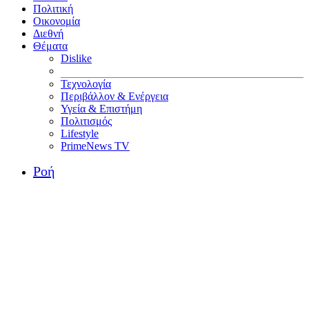
Πολιτική
Οικονομία
Διεθνή
Θέματα
Dislike
Τεχνολογία
Περιβάλλον & Ενέργεια
Υγεία & Επιστήμη
Πολιτισμός
Lifestyle
PrimeNews TV
Ροή