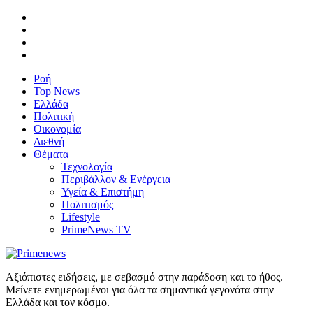
Ροή
Top News
Ελλάδα
Πολιτική
Οικονομία
Διεθνή
Θέματα
Τεχνολογία
Περιβάλλον & Ενέργεια
Υγεία & Επιστήμη
Πολιτισμός
Lifestyle
PrimeNews TV
Αξιόπιστες ειδήσεις, με σεβασμό στην παράδοση και το ήθος.
Μείνετε ενημερωμένοι για όλα τα σημαντικά γεγονότα στην
Ελλάδα και τον κόσμο.