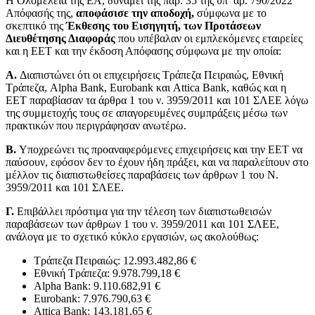
Η Ολομέλεια της ΕΑ, δυνάμει της παρ. 35 της υπ’ αρ. 790/2022
Απόφασής της,
αποφάσισε την αποδοχή,
σύμφωνα με το
σκεπτικό της
Έκθεσης του Εισηγητή, των Προτάσεων
Διευθέτησης Διαφοράς
που υπέβαλαν οι εμπλεκόμενες εταιρείες
και η ΕΕΤ και την έκδοση Απόφασης σύμφωνα με την οποία:
Α.
Διαπιστώνει ότι οι επιχειρήσεις Τράπεζα Πειραιώς, Εθνική
Τράπεζα, Alpha Bank, Eurobank και Attica Bank, καθώς και η
ΕΕΤ παραβίασαν τα άρθρα 1 του ν. 3959/2011 και 101 ΣΛΕΕ λόγω
της συμμετοχής τους σε απαγορευμένες συμπράξεις μέσω των
πρακτικών που περιγράφησαν ανωτέρω.
Β.
Υποχρεώνει τις προαναφερόμενες επιχειρήσεις και την ΕΕΤ να
παύσουν, εφόσον δεν το έχουν ήδη πράξει, και να παραλείπουν στο
μέλλον τις διαπιστωθείσες παραβάσεις των άρθρων 1 του Ν.
3959/2011 και 101 ΣΛΕΕ.
Γ.
Επιβάλλει πρόστιμα για την τέλεση των διαπιστωθεισών
παραβάσεων των άρθρων 1 του ν. 3959/2011 και 101 ΣΛΕΕ,
ανάλογα με το σχετικό κύκλο εργασιών, ως ακολούθως:
Τράπεζα Πειραιώς: 12.993.482,86 €
Εθνική Τράπεζα: 9.978.799,18 €
Alpha Bank: 9.110.682,91 €
Eurobank: 7.976.790,63 €
Attica Bank: 143.181,65 €