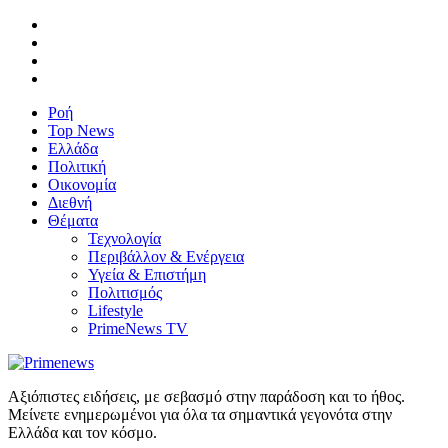
Ροή
Top News
Ελλάδα
Πολιτική
Οικονομία
Διεθνή
Θέματα
Τεχνολογία
Περιβάλλον & Ενέργεια
Υγεία & Επιστήμη
Πολιτισμός
Lifestyle
PrimeNews TV
Αξιόπιστες ειδήσεις, με σεβασμό στην παράδοση και το ήθος.
Μείνετε ενημερωμένοι για όλα τα σημαντικά γεγονότα στην
Ελλάδα και τον κόσμο.