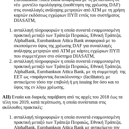
νέο μοντέλο τιμολόγησης (υιοθέτηση της χρέωσης DAF)
στις συναλλαγές ανάληψης μετρητών από ΑΤΜ με τη χρήση
καρτών εκδόσεως εγχώριων ΠΥΠ εντός του συστήματος
DIASATM,
ανταλλαγή πληροφοριών η οποία συνιστά εναρμονισμένη
πρακτική μεταξύ των Τράπεζα Πειραιώς, Εθνική Τράπεζα,
AlphaBank, Eurobankκαι Attica Bank αναφορικά με το
σκοπούμενο ύψος της χρέωσης DAF για συναλλαγές
ανάληψης μετρητών από ATM με κάρτες εγχώριων ΠΥΠ
που συμμετέχουν στο σύστημα DIASATM,
ανταλλαγή πληροφοριών η οποία συνιστά εναρμονισμένη
πρακτική μεταξύ των Τράπεζα Πειραιώς, Εθνική Τράπεζα,
AlphaBank, Eurobankκαι Attica Bank, με τη συμμετοχή της
ΕΕΤ ως «παράγοντας διευκόλυνσης» (facilitator), με
αντικείμενο τόσο την επιβολή ή μη issuing fee όσο και το
ύψος της εν λόγω χρέωσης.
ΑΙΙ)
Ενιαία και διαρκής παράβαση από τις αρχές του 2018 έως τα
τέλη του 2019, κατά περίπτωση, η οποία συνίσταται στις
ακόλουθες πρακτικές:
ανταλλαγή πληροφοριών η οποία συνιστά εναρμονισμένη
πρακτική μεταξύ των Τράπεζα Πειραιώς, Εθνική Τράπεζα,
AlphaBank, Eurobankκαι Attica Bank με αντικείμενο την