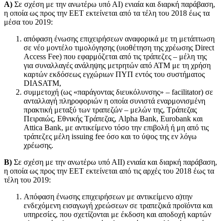
Α)
Σε σχέση με την ανωτέρω υπό ΑΙ) ενιαία και διαρκή παράβαση,
η οποία ως προς την ΕΕΤ εκτείνεται από τα τέλη του 2018 έως τα
μέσα του 2019:
απόφαση ένωσης επιχειρήσεων αναφορικά με τη μετάπτωση
σε νέο μοντέλο τιμολόγησης (υιοθέτηση της χρέωσης Direct
Access Fee) που εφαρμόζεται από τις τράπεζες – μέλη της
για συναλλαγές ανάληψης μετρητών από ΑΤΜ με τη χρήση
καρτών εκδόσεως εγχώριων ΠΥΠ εντός του συστήματος
DIASATM,
συμμετοχή (ως «παράγοντας διευκόλυνσης» – facilitator) σε
ανταλλαγή πληροφοριών η οποία συνιστά εναρμονισμένη
πρακτική μεταξύ των τραπεζών – μελών της, Τράπεζας
Πειραιώς, Εθνικής Τράπεζας, Alpha Bank, Eurobank και
Attica Bank, με αντικείμενο τόσο την επιβολή ή μη από τις
τράπεζες μέλη issuing fee όσο και το ύψος της εν λόγω
χρέωσης.
Β)
Σε σχέση με την ανωτέρω υπό ΑΙΙ) ενιαία και διαρκή παράβαση,
η οποία ως προς την ΕΕΤ εκτείνεται από τις αρχές του 2018 έως τα
τέλη του 2019:
Απόφαση ένωσης επιχειρήσεων με αντικείμενο α)την
ενδεχόμενη εισαγωγή χρεώσεων σε τραπεζικά προϊόντα και
υπηρεσίες, που σχετίζονται με έκδοση και αποδοχή καρτών