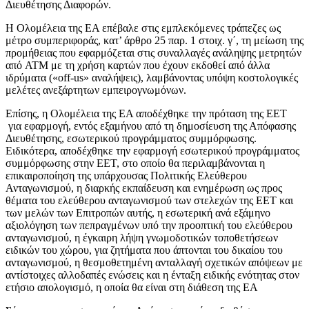
Διευθέτησης Διαφορών.
Η Ολομέλεια της ΕΑ επέβαλε στις εμπλεκόμενες τράπεζες ως
μέτρο συμπεριφοράς, κατ’ άρθρο 25 παρ. 1 στοιχ. γ΄, τη μείωση της
προμήθειας που εφαρμόζεται στις συναλλαγές ανάληψης μετρητών
από ATM με τη χρήση καρτών που έχουν εκδοθεί από άλλα
ιδρύματα («off-us» αναλήψεις), λαμβάνοντας υπόψη κοστολογικές
μελέτες ανεξάρτητων εμπειρογνωμόνων.
Επίσης, η Ολομέλεια της ΕΑ αποδέχθηκε την πρόταση της ΕΕΤ
για εφαρμογή, εντός εξαμήνου από τη δημοσίευση της Απόφασης
Διευθέτησης, εσωτερικού προγράμματος συμμόρφωσης.
Ειδικότερα, αποδέχθηκε την εφαρμογή εσωτερικού προγράμματος
συμμόρφωσης στην ΕΕΤ, στο οποίο θα περιλαμβάνονται η
επικαιροποίηση της υπάρχουσας Πολιτικής Ελεύθερου
Ανταγωνισμού, η διαρκής εκπαίδευση και ενημέρωση ως προς
θέματα του ελεύθερου ανταγωνισμού των στελεχών της ΕΕΤ και
των μελών των Επιτροπών αυτής, η εσωτερική ανά εξάμηνο
αξιολόγηση των πεπραγμένων υπό την προοπτική του ελεύθερου
ανταγωνισμού, η έγκαιρη λήψη γνωμοδοτικών τοποθετήσεων
ειδικών του χώρου, για ζητήματα που άπτονται του δικαίου του
ανταγωνισμού, η θεσμοθετημένη ανταλλαγή σχετικών απόψεων με
αντίστοιχες αλλοδαπές ενώσεις και η ένταξη ειδικής ενότητας στον
ετήσιο απολογισμό, η οποία θα είναι στη διάθεση της ΕΑ