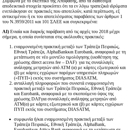
Σύμφωνα με το σκεπτικό της Απόφασης, από τα διαθέσιμα
αποδεικτικά στοιχεία προκύπτει ότι τα εν λόγω τραπεζικά ιδρύματα
ενεπλάκησαν σε πρακτικές που αποτελούν, κατά περίπτωση, εξ
αντικειμένου ή εκ του αποτελέσματος παραβάσεις των άρθρων 1
του Ν.3959/2011 και 101 ΣΛΕΕ και συγκεκριμένα:
ΑΙ)
Ενιαία και διαρκής παράβαση από τις αρχές του 2018 μέχρι
σήμερα, η οποία συνίσταται στις ακόλουθες πρακτικές:
εναρμονισμένη πρακτική μεταξύ των Τράπεζα Πειραιώς,
Εθνική Τράπεζα, AlphaBankκαι Eurobank, αναφορικά με τη
μετάπτωση σε νέο μοντέλο τιμολόγησης (υιοθέτηση της
χρέωσης direct access fee – DAF) για τις συναλλαγές
ανάληψης μετρητών από ΑΤΜ (α) με κάρτες εξωτερικού και
(β) με κάρτες εγχώριων παρόχων υπηρεσιών πληρωμών
(«ΠΥΠ») εκτός του συστήματος DIASATM,
ανταλλαγή πληροφοριών που συνιστά εναρμονισμένη
πρακτική μεταξύ των Τράπεζα Πειραιώς, Εθνική Τράπεζα
και Eurobank, αναφορικά με το σκοπούμενο ύψος της
χρέωσης DAFγια συναλλαγές ανάληψης μετρητών από
ATM(α) με κάρτες εξωτερικού και (β) με κάρτες εγχώριων
ΠΥΠ εκτός του συστήματος DIASATM,
συμφωνία ή/και εναρμονισμένη πρακτική μεταξύ των
Τράπεζα Πειραιώς, Εθνική Τράπεζα, AlphaBank,
Eurobankκαι Attica Bank αναφορικά με τη μετάπτωση σε