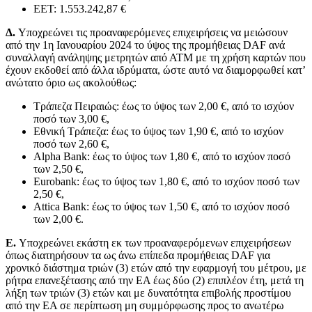
ΕΕΤ: 1.553.242,87 €
Δ.
Υποχρεώνει τις προαναφερόμενες επιχειρήσεις να μειώσουν
από την 1η Ιανουαρίου 2024 το ύψος της προμήθειας DAF ανά
συναλλαγή ανάληψης μετρητών από ΑΤΜ με τη χρήση καρτών που
έχουν εκδοθεί από άλλα ιδρύματα, ώστε αυτό να διαμορφωθεί κατ’
ανώτατο όριο ως ακολούθως:
Τράπεζα Πειραιώς: έως το ύψος των 2,00 €, από το ισχύον
ποσό των 3,00 €,
Εθνική Τράπεζα: έως το ύψος των 1,90 €, από το ισχύον
ποσό των 2,60 €,
Alpha Bank: έως το ύψος των 1,80 €, από το ισχύον ποσό
των 2,50 €,
Eurobank: έως το ύψος των 1,80 €, από το ισχύον ποσό των
2,50 €,
Attica Bank: έως το ύψος των 1,50 €, από το ισχύον ποσό
των 2,00 €.
Ε.
Υποχρεώνει εκάστη εκ των προαναφερόμενων επιχειρήσεων
όπως διατηρήσουν τα ως άνω επίπεδα προμήθειας DAF για
χρονικό διάστημα τριών (3) ετών από την εφαρμογή του μέτρου, με
ρήτρα επανεξέτασης από την ΕΑ έως δύο (2) επιπλέον έτη, μετά τη
λήξη των τριών (3) ετών και με δυνατότητα επιβολής προστίμου
από την ΕΑ σε περίπτωση μη συμμόρφωσης προς το ανωτέρω