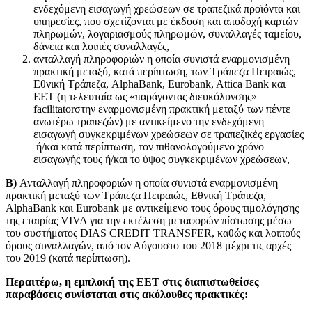
ενδεχόμενη εισαγωγή χρεώσεων σε τραπεζικά προϊόντα και
υπηρεσίες, που σχετίζονται με έκδοση και αποδοχή καρτών
πληρωμών, λογαριασμούς πληρωμών, συναλλαγές ταμείου,
δάνεια και λοιπές συναλλαγές,
ανταλλαγή πληροφοριών η οποία συνιστά εναρμονισμένη
πρακτική μεταξύ, κατά περίπτωση, των Τράπεζα Πειραιώς,
Εθνική Τράπεζα, AlphaBank, Eurobank, Attica Bank και
ΕΕΤ (η τελευταία ως «παράγοντας διευκόλυνσης» –
facilitatorστην εναρμονισμένη πρακτική μεταξύ των πέντε
ανωτέρω τραπεζών) με αντικείμενο την ενδεχόμενη
εισαγωγή συγκεκριμένων χρεώσεων σε τραπεζικές εργασίες
ή/και κατά περίπτωση, τον πιθανολογούμενο χρόνο
εισαγωγής τους ή/και το ύψος συγκεκριμένων χρεώσεων,
Β)
Ανταλλαγή πληροφοριών η οποία συνιστά εναρμονισμένη
πρακτική μεταξύ των Τράπεζα Πειραιώς, Εθνική Τράπεζα,
AlphaBank και Eurobank με αντικείμενο τους όρους τιμολόγησης
της εταιρίας VIVA για την εκτέλεση μεταφορών πίστωσης μέσω
του συστήματος DIAS CREDIT TRANSFER, καθώς και λοιπούς
όρους συναλλαγών, από τον Αύγουστο του 2018 μέχρι τις αρχές
του 2019 (κατά περίπτωση).
Περαιτέρω, η εμπλοκή της ΕΕΤ στις διαπιστωθείσες
παραβάσεις συνίσταται στις ακόλουθες πρακτικές: