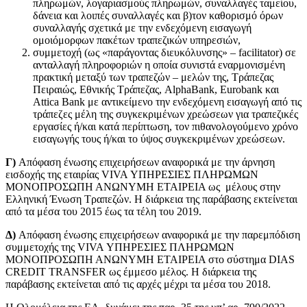
πληρωμών, λογαριασμούς πληρωμών, συναλλαγές ταμείου,
δάνεια και λοιπές συναλλαγές και β)τον καθορισμό όρων
συναλλαγής σχετικά με την ενδεχόμενη εισαγωγή
ομοιόμορφων πακέτων τραπεζικών υπηρεσιών,
συμμετοχή (ως «παράγοντας διευκόλυνσης» – facilitator) σε
ανταλλαγή πληροφοριών η οποία συνιστά εναρμονισμένη
πρακτική μεταξύ των τραπεζών – μελών της, Τράπεζας
Πειραιώς, Εθνικής Τράπεζας, AlphaBank, Eurobank και
Attica Bank με αντικείμενο την ενδεχόμενη εισαγωγή από τις
τράπεζες μέλη της συγκεκριμένων χρεώσεων για τραπεζικές
εργασίες ή/και κατά περίπτωση, τον πιθανολογούμενο χρόνο
εισαγωγής τους ή/και το ύψος συγκεκριμένων χρεώσεων.
Γ)
Απόφαση ένωσης επιχειρήσεων αναφορικά με την άρνηση
εισδοχής της εταιρίας VIVA ΥΠΗΡΕΣΙΕΣ ΠΛΗΡΩΜΩΝ
ΜΟΝΟΠΡΟΣΩΠΗ ΑΝΩΝΥΜΗ ΕΤΑΙΡΕΙΑ ως μέλους στην
Ελληνική Ένωση Τραπεζών. Η διάρκεια της παράβασης εκτείνεται
από τα μέσα του 2015 έως τα τέλη του 2019.
Δ)
Απόφαση ένωσης επιχειρήσεων αναφορικά με την παρεμπόδιση
συμμετοχής της VIVA ΥΠΗΡΕΣΙΕΣ ΠΛΗΡΩΜΩΝ
ΜΟΝΟΠΡΟΣΩΠΗ ΑΝΩΝΥΜΗ ΕΤΑΙΡΕΙΑ στο σύστημα DIAS
CREDIT TRANSFER ως έμμεσο μέλος. Η διάρκεια της
παράβασης εκτείνεται από τις αρχές μέχρι τα μέσα του 2018.