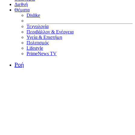
Διεθνή
Θέματα
Dislike
Τεχνολογία
Περιβάλλον & Ενέργεια
Υγεία & Επιστήμη
Πολιτισμός
Lifestyle
PrimeNews TV
Ροή