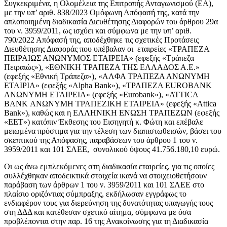
Συγκεκριμένα, η Ολομέλεια της Επιτροπής Ανταγωνισμού (ΕΑ),
με την υπ’ αριθ. 838/2023 Ομόφωνη Απόφασή της, κατά την
απλοποιημένη διαδικασία Διευθέτησης Διαφορών του άρθρου 29α
του ν. 3959/2011, ως ισχύει και σύμφωνα με την υπ’ αριθ.
790/2022 Απόφασή της, αποδέχθηκε τις σχετικές Προτάσεις
Διευθέτησης Διαφοράς που υπέβαλαν οι εταιρείες «ΤΡΑΠΕΖΑ
ΠΕΙΡΑΙΩΣ ΑΝΩΝΥΜΟΣ ΕΤΑΙΡΕΙΑ» (εφεξής «Τράπεζα
Πειραιώς»), «ΕΘΝΙΚΗ ΤΡΑΠΕΖΑ ΤΗΣ ΕΛΛΑΔΟΣ Α.Ε.»
(εφεξής «Εθνική Τράπεζα»), «ΑΛΦΑ ΤΡΑΠΕΖΑ ΑΝΩΝΥΜΗ
ΕΤΑΙΡΙΑ» (εφεξής «Alpha Bank»), «ΤΡΑΠΕΖΑ EUROBANK
ΑΝΩΝΥΜΗ ΕΤΑΙΡΕΙΑ» (εφεξής «Eurobank»), «ATTICA
BANK ΑΝΩΝΥΜΗ ΤΡΑΠΕΖΙΚΗ ΕΤΑΙΡΕΙΑ» (εφεξής «Attica
Bank»), καθώς και η ΕΛΛΗΝΙΚΗ ΕΝΩΣΗ ΤΡΑΠΕΖΩΝ (εφεξής
«ΕΕΤ») κατόπιν Έκθεσης του Εισηγητή κ. Φώτη και επέβαλε
μειωμένα πρόστιμα για την τέλεση των διαπιστωθεισών, βάσει του
σκεπτικού της Απόφασης, παραβάσεων του άρθρου 1 του ν.
3959/2011 και 101 ΣΛΕΕ, συνολικού ύψους 41.756.180,10 ευρώ.
Οι ως άνω εμπλεκόμενες στη διαδικασία εταιρείες, για τις οποίες
συλλέχθηκαν αποδεικτικά στοιχεία ικανά να στοιχειοθετήσουν
παράβαση των άρθρων 1 του ν. 3959/2011 και 101 ΣΛΕΕ στο
πλαίσιο οριζόντιας σύμπραξης, εκδήλωσαν εγγράφως το
ενδιαφέρον τους για διερεύνηση της δυνατότητας υπαγωγής τους
στη ΔΔΔ και κατέθεσαν σχετικό αίτημα, σύμφωνα με όσα
προβλέπονται στην παρ. 16 της Ανακοίνωσης για τη Διαδικασία