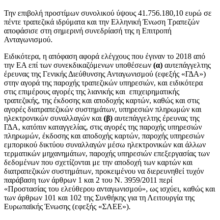
Την επιβολή προστίμων συνολικού ύψους 41.756.180,10 ευρώ σε
πέντε τραπεζικά ιδρύματα και την Ελληνική Ένωση Τραπεζών
αποφάσισε στη σημερινή συνεδρίασή της η Επιτροπή
Ανταγωνισμού.
Ειδικότερα, η απόφαση αφορά ελέγχους που έγιναν το 2018 από
την ΕΑ επί των συνεκδικαζόμενων υποθέσεων
(α)
αυτεπάγγελτης
έρευνας της Γενικής Διεύθυνσης Ανταγωνισμού (εφεξής «ΓΔΑ»)
στην αγορά της παροχής τραπεζικών υπηρεσιών, και ειδικότερα
στις επιμέρους αγορές της λιανικής και επιχειρηματικής
τραπεζικής, της έκδοσης και αποδοχής καρτών, καθώς και στις
αγορές διατραπεζικών συστημάτων, υπηρεσιών πληρωμών και
ηλεκτρονικών συναλλαγών και
(β)
αυτεπάγγελτης έρευνας της
ΓΔΑ, κατόπιν καταγγελίας, στις αγορές της παροχής υπηρεσιών
πληρωμών, έκδοσης και αποδοχής καρτών, παροχής υπηρεσιών
εμπορικού δικτύου συναλλαγών μέσω ηλεκτρονικών και άλλων
τερματικών μηχανημάτων, παροχής υπηρεσιών επεξεργασίας των
δεδομένων που σχετίζονται με την αποδοχή των καρτών και
διατραπεζικών συστημάτων, προκειμένου να διερευνηθεί τυχόν
παράβαση των άρθρων 1 και 2 του Ν. 3959/2011 περί
«Προστασίας του ελεύθερου ανταγωνισμού», ως ισχύει, καθώς και
των άρθρων 101 και 102 της Συνθήκης για τη Λειτουργία της
Ευρωπαϊκής Ένωσης (εφεξής «ΣΛΕΕ»).