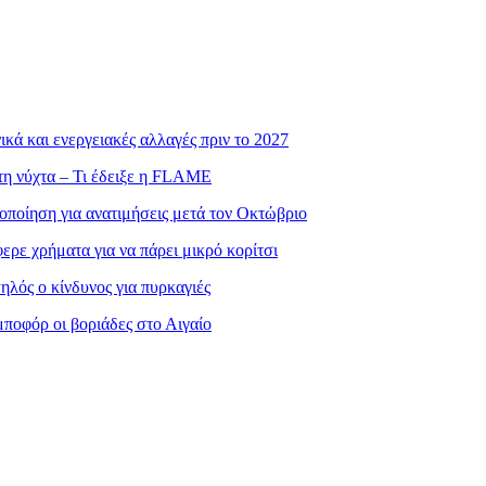
ά και ενεργειακές αλλαγές πριν το 2027
τη νύχτα – Τι έδειξε η FLAME
οποίηση για ανατιμήσεις μετά τον Οκτώβριο
ρε χρήματα για να πάρει μικρό κορίτσι
λός ο κίνδυνος για πυρκαγιές
ποφόρ οι βοριάδες στο Αιγαίο