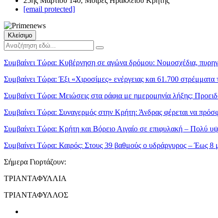
25ης Μαρτίου 140, Μοίρες Ηρακλείου Κρήτης
[email protected]
Κλείσιμο
Συμβαίνει Τώρα:
Κυβέρνηση σε αγώνα δρόμου: Νομοσχέδια, πυρηνικ
Συμβαίνει Τώρα:
Έξι «Χιροσίμες» ενέργειας και 61.700 στρέμματα 
Συμβαίνει Τώρα:
Μειώσεις στα ράφια με ημερομηνία λήξης; Προειδ
Συμβαίνει Τώρα:
Συναγερμός στην Κρήτη: Άνδρας φέρεται να πρόσφε
Συμβαίνει Τώρα:
Κρήτη και Βόρειο Αιγαίο σε επιφυλακή – Πολύ υψη
Συμβαίνει Τώρα:
Καιρός: Στους 39 βαθμούς ο υδράργυρος – Έως 8 μ
Σήμερα Γιορτάζουν:
ΤΡΙΑΝΤΑΦΥΛΛΙΑ
ΤΡΙΑΝΤΑΦΥΛΛΟΣ