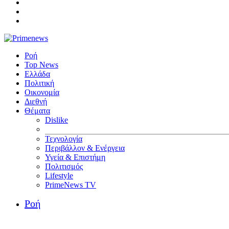
Ροή
Top News
Ελλάδα
Πολιτική
Οικονομία
Διεθνή
Θέματα
Dislike
Τεχνολογία
Περιβάλλον & Ενέργεια
Υγεία & Επιστήμη
Πολιτισμός
Lifestyle
PrimeNews TV
Ροή