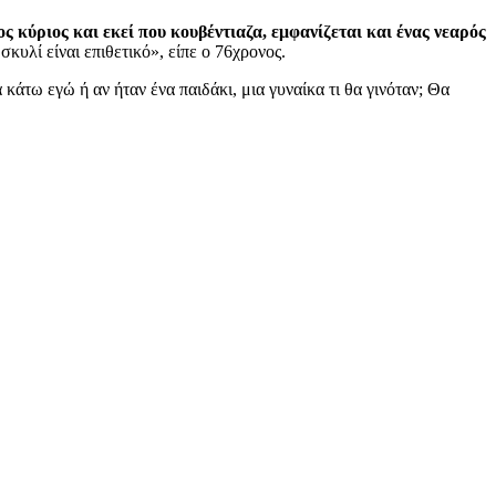
ς κύριος και εκεί που κουβέντιαζα, εμφανίζεται και ένας νεαρός
 σκυλί είναι επιθετικό», είπε ο 76χρονος.
 κάτω εγώ ή αν ήταν ένα παιδάκι, μια γυναίκα τι θα γινόταν; Θα