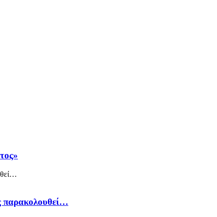
άτος»
ός παρακολουθεί…