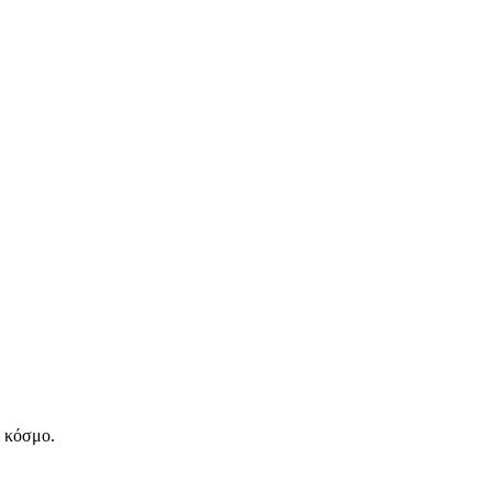
ν κόσμο.