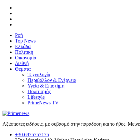
Ροή
Top News
Ελλάδα
Πολιτική
Οικονομία
Διεθνή
Θέματα
Τεχνολογία
Περιβάλλον & Ενέργεια
Υγεία & Επιστήμη
Πολιτισμός
Lifestyle
PrimeNews TV
Αξιόπιστες ειδήσεις, με σεβασμό στην παράδοση και το ήθος. Μείν
+30.6975757175