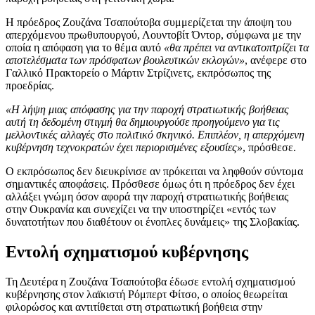
Η πρόεδρος Ζουζάνα Τσαπούτοβα συμμερίζεται την άποψη του
απερχόμενου πρωθυπουργού, Λουντοβίτ Όντορ, σύμφωνα με την
οποία η απόφαση για το θέμα αυτό
«θα πρέπει να αντικατοπτρίζει τα
αποτελέσματα των πρόσφατων βουλευτικών εκλογών»
, ανέφερε στο
Γαλλικό Πρακτορείο ο Μάρτιν Στρίζινετς, εκπρόσωπος της
προεδρίας.
«Η λήψη μιας απόφασης για την παροχή στρατιωτικής βοήθειας
αυτή τη δεδομένη στιγμή θα δημιουργούσε προηγούμενο για τις
μελλοντικές αλλαγές στο πολιτικό σκηνικό. Επιπλέον, η απερχόμενη
κυβέρνηση τεχνοκρατών έχει περιορισμένες εξουσίες»
, πρόσθεσε.
Ο εκπρόσωπος δεν διευκρίνισε αν πρόκειται να ληφθούν σύντομα
σημαντικές αποφάσεις. Πρόσθεσε όμως ότι η πρόεδρος δεν έχει
αλλάξει γνώμη όσον αφορά την παροχή στρατιωτικής βοήθειας
στην Ουκρανία και συνεχίζει να την υποστηρίζει «εντός των
δυνατοτήτων που διαθέτουν οι ένοπλες δυνάμεις» της Σλοβακίας.
Εντολή σχηματισμού κυβέρνησης
Τη Δευτέρα η Ζουζάνα Τσαπούτοβα έδωσε εντολή σχηματισμού
κυβέρνησης στον λαϊκιστή Ρόμπερτ Φίτσο, ο οποίος θεωρείται
φιλορώσος και αντιτίθεται στη στρατιωτική βοήθεια στην