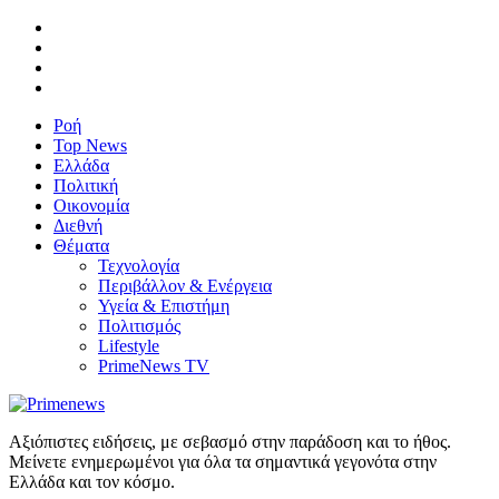
Ροή
Top News
Ελλάδα
Πολιτική
Οικονομία
Διεθνή
Θέματα
Τεχνολογία
Περιβάλλον & Ενέργεια
Υγεία & Επιστήμη
Πολιτισμός
Lifestyle
PrimeNews TV
Αξιόπιστες ειδήσεις, με σεβασμό στην παράδοση και το ήθος.
Μείνετε ενημερωμένοι για όλα τα σημαντικά γεγονότα στην
Ελλάδα και τον κόσμο.