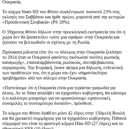
Ουκρανία.
Το κόμμα Smer-SD του Φίτσο συγκέντρωσε ποσοστό 23% στις
εκλογές του Σαββάτου και ήρθε πρώτο, μπροστά από την κεντρώα
«Προοδευτική Σλοβακία» (PS 18%).
Ο 59χρονος Φίτσο δήλωνε στην προεκλογική εκστρατεία του ότι η
χώρα δεν θα ξαναστείλει «ούτε μια σφαίρα» στην Ουκρανία και
ζητούσε να βελτιωθούν οι σχέσεις με τη Ρωσία.
Πρόσφατα μάλιστα είπε ότι «ο πόλεμος στην Ουκρανία ξεκίνησε
το 2014 όταν οι Ουκρανοί φασίστες σκότωσαν πολίτες ρωσικής
καταγωγής», επαναλαμβάνοντας ρωσικούς, ανεπιβεβαίωτους
ισχυρισμούς. Την Κυριακή, έκανε ακόμα μια δήλωση, ενδεικτική
των προθέσεών του, ότι η χώρα του έχει
«σημαντικότερα
προβλήματα»
από τον πόλεμο στην Ουκρανία.
«Πιστεύουμε ότι η Ουκρανία είναι μια τεράστια τραγωδία για
όλους. Αν το Smer αναλάβει να σχηματίσει κυβέρνηση, θα κάνουμε
ό,τι καλύτερο μπορούμε για να οργανώσουμε ειρηνευτικές
συνομιλίες το συντομότερο δυνατόν», πρόσθεσε.
Το κόμμα του Φίτσο διαθέτει μόνο 42 έδρες στην 150μελή Βουλή
και θα χρειαστεί συμμάχους για να σχηματίσει κυβέρνηση. Πιθανοί
σύμμαχοί του είναι το αριστερό κόμμα Hlas-SD (27 έδρες) και το
εθνικιστικό SNS (10 έδρες).