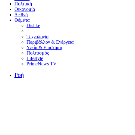
Πολιτική
Οικονομία
Διεθνή
Θέματα
Dislike
Τεχνολογία
Περιβάλλον & Ενέργεια
Υγεία & Επιστήμη
Πολιτισμός
Lifestyle
PrimeNews TV
Ροή