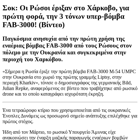
Σοκ: Οι Ρώσοι έριξαν στο Χάρκοβο, για
πρώτη φορά, την 3 τόνων υπερ-βόμβα
FAB-3000! (Βίντεο)
Παγκόσμια ανησυχία από την πρώτη χρήση της
εναέριας βόμβας FAB-3000 από τους Ρώσους στον
πόλεμο με την Ουκρανία και συγκεκριμένα στην
περιοχή του Χαρκόβου.
«Σήμερα η Ρωσία έριξε την πρώτη βόμβα FAB-3000 M-54 UMPC
στην Ουκρανία στο χωριό της πρώτης γραμμής Liptsy, στην
περιοχή Kharkiv», τόνισε ο δημοσιογράφος της γερμανικής Bild,
Julian Repke, αναφερόμενος σε βίντεο που τραβήχτηκε από ρωσικό
drone και το οποίο καταγράφει ισχυρότατη έκρηξη.
Ένα τετραώροφο κτίριο που χρησιμοποιείται από τις ουκρανικές
Ένοπλες Δυνάμεις ως προσωρινό σημείο ανάπτυξης επιλέχθηκε για
πρώτος στόχος.
Ήδη από τον Μάρτιο, το ρωσικό Υπουργείο Άμυνας είχε
ανακοινώσει την έναρξη μαζικής παραγωγής εναέριων βομβών