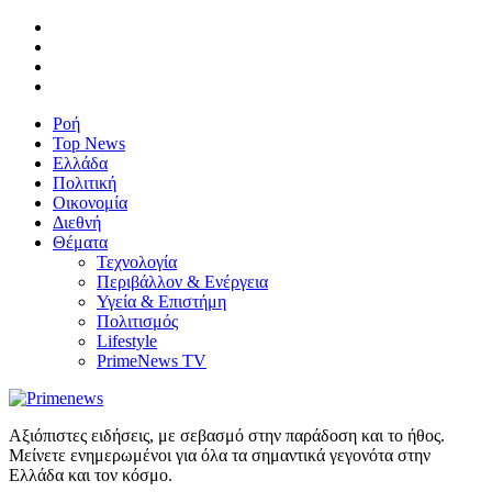
Ροή
Top News
Ελλάδα
Πολιτική
Οικονομία
Διεθνή
Θέματα
Τεχνολογία
Περιβάλλον & Ενέργεια
Υγεία & Επιστήμη
Πολιτισμός
Lifestyle
PrimeNews TV
Αξιόπιστες ειδήσεις, με σεβασμό στην παράδοση και το ήθος.
Μείνετε ενημερωμένοι για όλα τα σημαντικά γεγονότα στην
Ελλάδα και τον κόσμο.