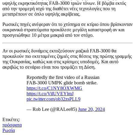
υψηλής εκρηκτικότητας FAB-3000 τριών τόνων. Η βόμβα εκτός
από την τρομερή ισχύ της διαθέτει νέες τεχνολογίες που τη
μετατρέπουν σε όπλο υψηλής ακρίβειας.
Ρωσικές πηγές ανέφεραν ότι το χτύπημα σε κτίριο όπου βρίσκονταν
ουκρανικά στρατεύματα προκάλεσε μεγάλη καταστροφή αν και
προσγειώθηκε 10 μέτρα μακριά από τον στόχο.
Αν οι ρωσικές δυνάμεις εκτοξεύσουν μαζικά FAB-3000 θα
προκαλούν πιο εκτεταμένες ζημιές στις θέσεις της πρώτης γραμμής
της Ουκρανίας, καθώς και στις κρίσιμες υποδομές. Και αυτό
ακριβώς το σενάριο είναι που τρομάζει τη Δύση.
Reportedly the first video of a Russian
FAB-3000 UMPK glide bomb strike.
https://t.co/C1NY8OXWMG
https://t.co/VilUVEYlmJ
pic.twitter.com/ob32zsPLL9
— Rob Lee (@RALee85)
June 20, 2024
Ετικέτες:
πρόσφατα
Ρωσία