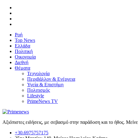
Ροή
Top News
Ελλάδα
Πολιτική
Οικονομία
Διεθνή
Θέματα
Τεχνολογία
Περιβάλλον & Ενέργεια
Υγεία & Επιστήμη
Πολιτισμός
Lifestyle
PrimeNews TV
Αξιόπιστες ειδήσεις, με σεβασμό στην παράδοση και το ήθος. Μείν
+30.6975757175