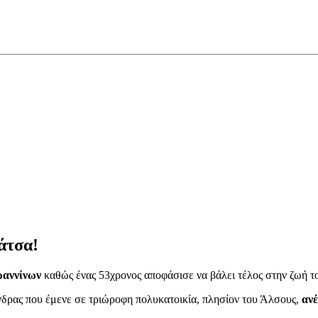
άτσα!
Ιωαννίνων
καθώς ένας 53χρονος αποφάσισε να βάλει τέλος στην ζωή τ
 άνδρας που έμενε σε τριώροφη πολυκατοικία, πλησίον του Άλσους,
αν