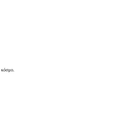
ν κόσμο.