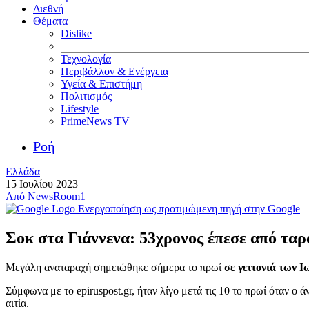
Διεθνή
Θέματα
Dislike
Τεχνολογία
Περιβάλλον & Ενέργεια
Υγεία & Επιστήμη
Πολιτισμός
Lifestyle
PrimeNews TV
Ροή
Ελλάδα
15 Ιουλίου 2023
Από
NewsRoom1
Ενεργοποίηση ως προτιμώμενη πηγή στην Google
Σοκ στα Γιάννενα: 53χρονος έπεσε από ταρ
Μεγάλη αναταραχή σημειώθηκε σήμερα το πρωί
σε γειτονιά των 
Σύμφωνα με το epiruspost.gr, ήταν λίγο μετά τις 10 το πρωί όταν ο
αιτία.