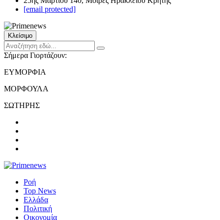
25ης Μαρτίου 140, Μοίρες Ηρακλείου Κρήτης
[email protected]
Κλείσιμο
Σήμερα Γιορτάζουν:
ΕΥΜΟΡΦΙΑ
ΜΟΡΦΟΥΛΑ
ΣΩΤΗΡΗΣ
Ροή
Top News
Ελλάδα
Πολιτική
Οικονομία