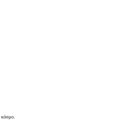
ν κόσμο.