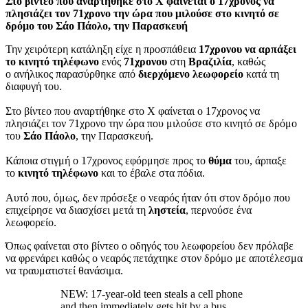
Στο βίντεο που αναρτήθηκε στο Χ φαίνεται ο 17χρονος να
πλησιάζει τον 71χρονο την ώρα που μιλούσε στο κινητό σε
δρόμο του Σάο Πάολο, την Παρασκευή
Την χειρότερη κατάληξη είχε η προσπάθεια
17χρονου να αρπάξει
το κινητό τηλέφωνο
ενός
71χρονου
στη
Βραζιλία
, καθώς
ο ανήλικος παρασύρθηκε από
διερχόμενο λεωφορείο
κατά τη
διαφυγή του.
Στο βίντεο που αναρτήθηκε στο Χ φαίνεται ο 17χρονος να
πλησιάζει τον 71χρονο την ώρα που μιλούσε στο κινητό σε δρόμο
του
Σάο Πάολο
, την Παρασκευή.
Κάποια στιγμή ο 17χρονος εφόρμησε προς το
θύμα
του, άρπαξε
το
κινητό τηλέφωνο
και το έβαλε στα πόδια.
Αυτό που, όμως, δεν πρόσεξε ο νεαρός ήταν ότι στον δρόμο που
επιχείρησε να διασχίσει μετά τη
ληστεία
, περνούσε ένα
λεωφορείο.
Όπως φαίνεται στο βίντεο ο οδηγός του λεωφορείου δεν πρόλαβε
να φρενάρει καθώς ο νεαρός πετάχτηκε στον δρόμο με αποτέλεσμα
να τραυματιστεί θανάσιμα.
NEW: 17-year-old teen steals a cell phone
and then immediately gets hit by a bus