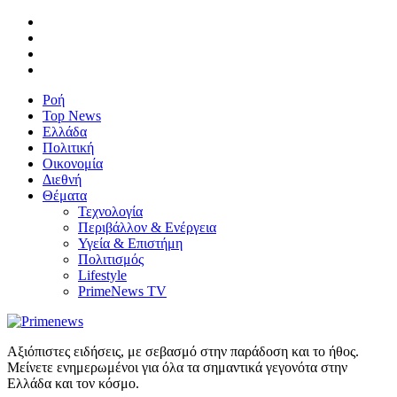
Ροή
Top News
Ελλάδα
Πολιτική
Οικονομία
Διεθνή
Θέματα
Τεχνολογία
Περιβάλλον & Ενέργεια
Υγεία & Επιστήμη
Πολιτισμός
Lifestyle
PrimeNews TV
Αξιόπιστες ειδήσεις, με σεβασμό στην παράδοση και το ήθος.
Μείνετε ενημερωμένοι για όλα τα σημαντικά γεγονότα στην
Ελλάδα και τον κόσμο.