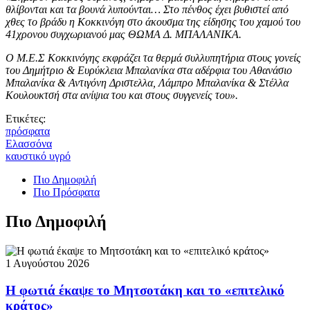
θλίβονται και τα βουνά λυπούνται… Στο πένθος έχει βυθιστεί από
χθες το βράδυ η Κοκκινόγη στο άκουσμα της είδησης του χαμού του
41χρονου συγχωριανού μας ΘΩΜΑ Δ. ΜΠΑΛΑΝΙΚΑ.
Ο Μ.Ε.Σ Κοκκινόγης εκφράζει τα θερμά συλλυπητήρια στους γονείς
του Δημήτριο & Ευρύκλεια Μπαλανίκα στα αδέρφια του Αθανάσιο
Μπαλανίκα & Αντιγόνη Δριστελλα, Λάμπρο Μπαλανίκα & Στέλλα
Κουλουκτσή στα ανίψια του και στους συγγενείς του».
Ετικέτες:
πρόσφατα
Ελασσόνα
καυστικό υγρό
Πιο Δημοφιλή
Πιο Πρόσφατα
Πιο Δημοφιλή
1 Αυγούστου 2026
Η φωτιά έκαψε το Μητσοτάκη και το «επιτελικό
κράτος»