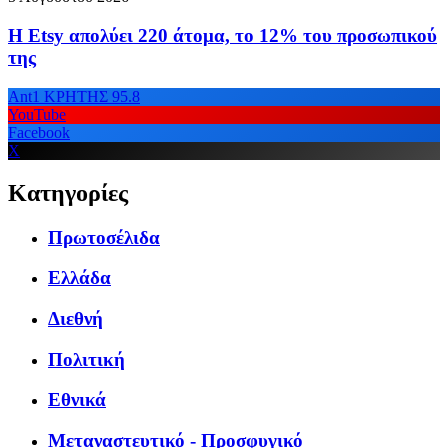
Η Etsy απολύει 220 άτομα, το 12% του προσωπικού
της
Ant1 ΚΡΗΤΗΣ 95.8
YouTube
Facebook
X
Κατηγορίες
Πρωτοσέλιδα
Ελλάδα
Διεθνή
Πολιτική
Εθνικά
Μεταναστευτικό - Προσφυγικό