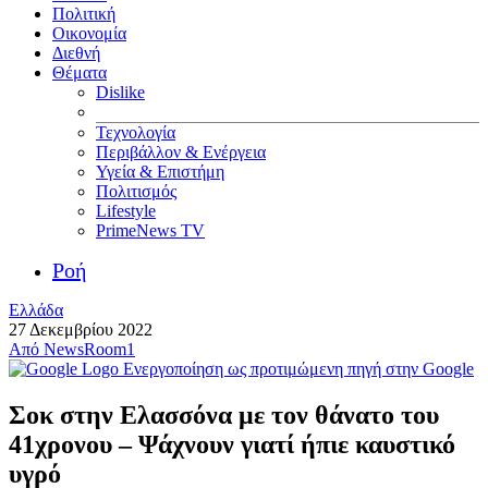
Πολιτική
Οικονομία
Διεθνή
Θέματα
Dislike
Τεχνολογία
Περιβάλλον & Ενέργεια
Υγεία & Επιστήμη
Πολιτισμός
Lifestyle
PrimeNews TV
Ροή
Ελλάδα
27 Δεκεμβρίου 2022
Από
NewsRoom1
Ενεργοποίηση ως προτιμώμενη πηγή στην Google
Σοκ στην Ελασσόνα με τον θάνατο του
41χρονου – Ψάχνουν γιατί ήπιε καυστικό
υγρό