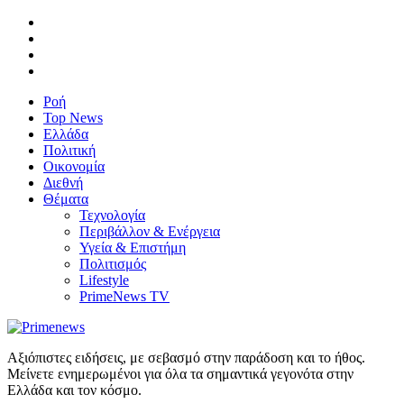
Ροή
Top News
Ελλάδα
Πολιτική
Οικονομία
Διεθνή
Θέματα
Τεχνολογία
Περιβάλλον & Ενέργεια
Υγεία & Επιστήμη
Πολιτισμός
Lifestyle
PrimeNews TV
Αξιόπιστες ειδήσεις, με σεβασμό στην παράδοση και το ήθος.
Μείνετε ενημερωμένοι για όλα τα σημαντικά γεγονότα στην
Ελλάδα και τον κόσμο.