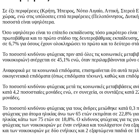
Σε έξι περιφέρειες (Κρήτη, Ήπειρος, Νότιο Αιγαίο, Αττική, Στερε
χώρας, ενώ στις υπόλοιπες επτά περιφέρειες (Πελοπόννησος, Δυτικ
ποσοστά είναι υψηλότερα.
Όσο υψηλότερο είναι το επίπεδο εκπαίδευσης τόσο μικρότερο είναι 
πρωτοβάθμια και το πρώτο στάδιο της δευτεροβάθμιας εκπαίδευσης,
σε 6,7% για όσους έχουν ολοκληρώσει το πρώτο και το δεύτερο στάδ
Το ποσοστό κινδύνου φτώχειας πριν από όλες τις κοινωνικές μετα
νοικοκυριών) ανέρχεται σε 45,1% ενώ, όταν περιλαμβάνονται μόνο οι
Αναφορικά με τα κοινωνικά επιδόματα, επισημαίνεται ότι αυτά περ
οικογενειακά επιδόματα (όπως επιδόματα τέκνων), καθώς και επιδόμα
Το ποσοστό κινδύνου φτώχειας μετά τις κοινωνικές μεταβιβάσεις α
κατά 4,2 ποσοστιαίες μονάδες ενώ, εν συνεχεία, οι συντάξεις κατά
μονάδες.
Το ποσοστό κινδύνου φτώχειας για τους άνδρες μειώθηκε κατά 0,3 πο
φτώχειας για άτομα ηλικίας άνω των 65 ετών εκτιμάται σε 22,8% για
ηλικίας κάτω των 75 ετών σε 18,8%. Ο κίνδυνος φτώχειας για τις γυ
φτώχειας των νοικοκυριών με έναν ενήλικα και τουλάχιστον ένα εξα
και των νοικοκυριών με δύο ενήλικες και 2 εξαρτώμενα παιδιά σε 1