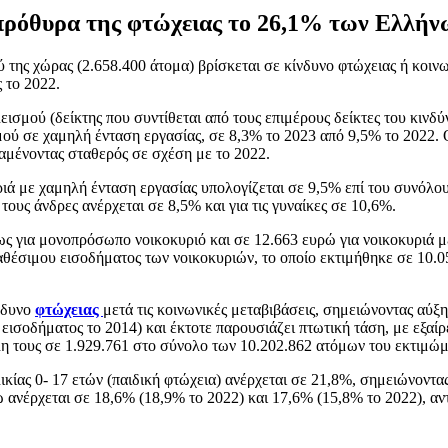
πρόθυρα της φτώχειας το 26,1% των Ελλήν
 της χώρας (2.658.400 άτομα) βρίσκεται σε κίνδυνο φτώχειας ή κοιν
 το 2022.
σμού (δείκτης που συντίθεται από τους επιμέρους δείκτες του κινδύν
ού σε χαμηλή ένταση εργασίας, σε 8,3% το 2023 από 9,5% το 2022. 
ραμένοντας σταθερός σε σχέση με το 2022.
ριά με χαμηλή ένταση εργασίας υπολογίζεται σε 9,5% επί του συνόλο
τους άνδρες ανέρχεται σε 8,5% και για τις γυναίκες σε 10,6%.
ως για μονοπρόσωπο νοικοκυριό και σε 12.663 ευρώ για νοικοκυριά με
αθέσιμου εισοδήματος των νοικοκυριών, το οποίο εκτιμήθηκε σε 10.
νδυνο
φτώχειας
μετά τις κοινωνικές μεταβιβάσεις, σημειώνοντας αύξ
εισοδήματος το 2014) και έκτοτε παρουσιάζει πτωτική τάση, με εξαίρ
λη τους σε 1.929.761 στο σύνολο των 10.202.862 ατόμων του εκτιμώμ
ηλικίας 0- 17 ετών (παιδική φτώχεια) ανέρχεται σε 21,8%, σημειώνοντ
νω ανέρχεται σε 18,6% (18,9% το 2022) και 17,6% (15,8% το 2022), αντ