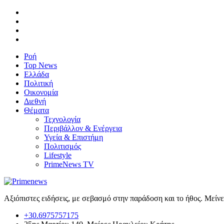
Ροή
Top News
Ελλάδα
Πολιτική
Οικονομία
Διεθνή
Θέματα
Τεχνολογία
Περιβάλλον & Ενέργεια
Υγεία & Επιστήμη
Πολιτισμός
Lifestyle
PrimeNews TV
Αξιόπιστες ειδήσεις, με σεβασμό στην παράδοση και το ήθος. Μείν
+30.6975757175