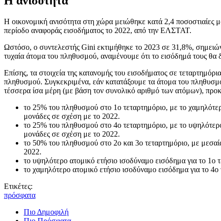
Η ανισότητα
Η οικονομική ανισότητα στη χώρα μειώθηκε κατά 2,4 ποσοστιαίες μ
περίοδο αναφοράς εισοδήματος το 2022, από την ΕΛΣΤΑΤ.
Ωστόσο, ο συντελεστής Gini εκτιμήθηκε το 2023 σε 31,8%, σημειών
τυχαία άτομα του πληθυσμού, αναμένουμε ότι το εισόδημά τους θα
Επίσης, τα στοιχεία της κατανομής του εισοδήματος σε τεταρτημόρ
πληθυσμού. Συγκεκριμένα, εάν κατατάξουμε τα άτομα του πληθυσμο
τέσσερα ίσα μέρη (με βάση τον συνολικό αριθμό των ατόμων), προκ
το 25% του πληθυσμού στο 1ο τεταρτημόριο, με το χαμηλότερ
μονάδες σε σχέση με το 2022.
το 25% του πληθυσμού στο 4ο τεταρτημόριο, με το υψηλότερο
μονάδες σε σχέση με το 2022.
το 50% του πληθυσμού στο 2ο και 3ο τεταρτημόριο, με μεσαί
2022.
το υψηλότερο ατομικό ετήσιο ισοδύναμο εισόδημα για το 1ο τ
το χαμηλότερο ατομικό ετήσιο ισοδύναμο εισόδημα για το 4ο 
Ετικέτες:
πρόσφατα
Πιο Δημοφιλή
Πιο Πρόσφατα