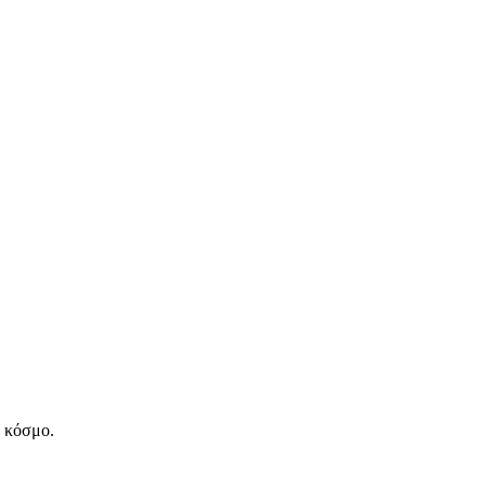
ν κόσμο.