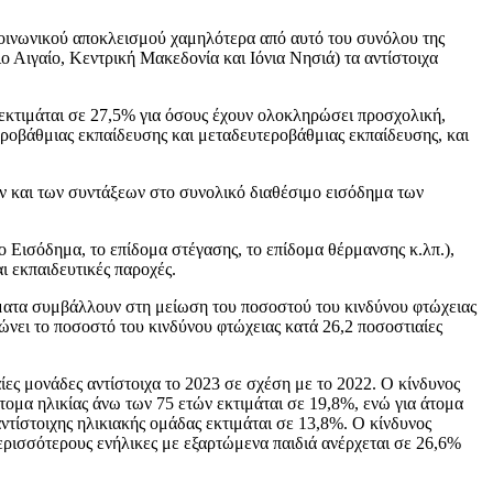
 κοινωνικού αποκλεισμού χαμηλότερα από αυτό του συνόλου της
 Αιγαίο, Κεντρική Μακεδονία και Ιόνια Νησιά) τα αντίστοιχα
ς εκτιμάται σε 27,5% για όσους έχουν ολοκληρώσει προσχολική,
εροβάθμιας εκπαίδευσης και μεταδευτεροβάθμιας εκπαίδευσης, και
ν και των συντάξεων στο συνολικό διαθέσιμο εισόδημα των
 Εισόδημα, το επίδομα στέγασης, το επίδομα θέρμανσης κ.λπ.),
ι εκπαιδευτικές παροχές.
δόματα συμβάλλουν στη μείωση του ποσοστού του κινδύνου φτώχειας
ώνει το ποσοστό του κινδύνου φτώχειας κατά 26,2 ποσοστιαίες
ίες μονάδες αντίστοιχα το 2023 σε σχέση με το 2022. Ο κίνδυνος
 άτομα ηλικίας άνω των 75 ετών εκτιμάται σε 19,8%, ενώ για άτομα
αντίστοιχης ηλικιακής ομάδας εκτιμάται σε 13,8%. Ο κίνδυνος
περισσότερους ενήλικες με εξαρτώμενα παιδιά ανέρχεται σε 26,6%