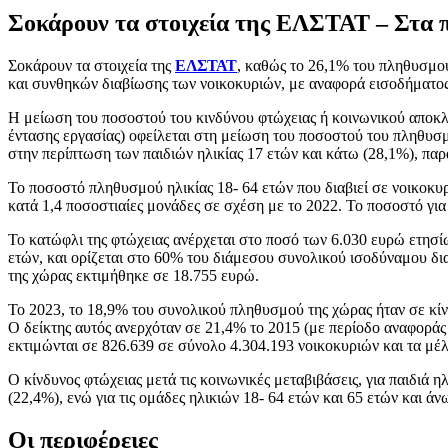
Σοκάρουν τα στοιχεία της ΕΛΣΤΑΤ – Στα 
Σοκάρουν τα στοιχεία της
ΕΛΣΤΑΤ
, καθώς το 26,1% του πληθυσμού
και συνθηκών διαβίωσης των νοικοκυριών, με αναφορά εισοδήματος
Η μείωση του ποσοστού του κινδύνου φτώχειας ή κοινωνικού αποκλει
έντασης εργασίας) οφείλεται στη μείωση του ποσοστού του πληθυσμ
στην περίπτωση των παιδιών ηλικίας 17 ετών και κάτω (28,1%), πα
Το ποσοστό πληθυσμού ηλικίας 18- 64 ετών που διαβιεί σε νοικοκυ
κατά 1,4 ποσοστιαίες μονάδες σε σχέση με το 2022. Το ποσοστό για 
Το κατώφλι της φτώχειας ανέρχεται στο ποσό των 6.030 ευρώ ετησί
ετών, και ορίζεται στο 60% του διάμεσου συνολικού ισοδύναμου δι
της χώρας εκτιμήθηκε σε 18.755 ευρώ.
Το 2023, το 18,9% του συνολικού πληθυσμού της χώρας ήταν σε κί
Ο δείκτης αυτός ανερχόταν σε 21,4% το 2015 (με περίοδο αναφοράς 
εκτιμώνται σε 826.639 σε σύνολο 4.304.193 νοικοκυριών και τα μέ
Ο κίνδυνος φτώχειας μετά τις κοινωνικές μεταβιβάσεις, για παιδιά 
(22,4%), ενώ για τις ομάδες ηλικιών 18- 64 ετών και 65 ετών και ά
Οι περιφέρειες