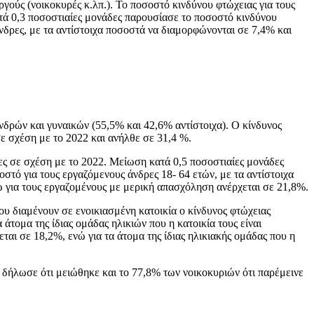
γούς (νοικοκυρές κ.λπ.). Το ποσοστό κινδύνου φτώχειας για τους
τά 0,3 ποσοστιαίες μονάδες παρουσίασε το ποσοστό κινδύνου
άνδρες, με τα αντίστοιχα ποσοστά να διαμορφώνονται σε 7,4% και
νδρών και γυναικών (55,5% και 42,6% αντίστοιχα). Ο κίνδυνος
ε σχέση με το 2022 και ανήλθε σε 31,4 %.
ες σε σχέση με το 2022. Μείωση κατά 0,5 ποσοστιαίες μονάδες
οστό για τους εργαζόμενους άνδρες 18- 64 ετών, με τα αντίστοιχα
 για τους εργαζομένους με μερική απασχόληση ανέρχεται σε 21,8%.
ου διαμένουν σε ενοικιασμένη κατοικία ο κίνδυνος φτώχειας
α άτομα της ίδιας ομάδας ηλικιών που η κατοικία τους είναι
εται σε 18,2%, ενώ για τα άτομα της ίδιας ηλικιακής ομάδας που η
 δήλωσε ότι μειώθηκε και το 77,8% των νοικοκυριών ότι παρέμεινε