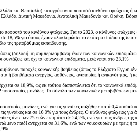
ά Ελλάδα και Θεσσαλία) καταγράφονται ποσοστά κινδύνου φτώχειας ή
ή Ελλάδα, Δυτική Μακεδονία, Ανατολική Μακεδονία και Θράκη, Βόρειο
το ποσοστό του κινδύνου φτώχειας. Για το 2023, ο κίνδυνος φτώχεια
 σε 18,5% για όσους έχουν ολοκληρώσει το δεύτερο στάδιο της δευτ
ιο της τριτοβάθμιας εκπαίδευσης.
βιβάσεις (δηλαδή μη συμπεριλαμβανομένων των κοινωνικών επιδομάτω
 συντάξεις και όχι τα κοινωνικά επιδόματα, μειώνεται στο 23,1%.
ιλαμβάνουν παροχές κοινωνικής βοήθειας (όπως το Ελάχιστο Εγγυημένο
τα ή βοηθήματα ανεργίας, ασθένειας, αναπηρίας ή ανικανότητας, ή κα
νέρχεται σε 18,9%, ως εκ τούτου διαπιστώνεται ότι τα κοινωνικά επι
 22 ποσοστιαίες μονάδες. Το σύνολο των κοινωνικών μεταβιβάσεων μει
σοστιαίες μονάδες, ενώ για τις γυναίκες αυξήθηκε κατά 0,4 ποσοστια
 τις γυναίκες και σε 16,0% για τους άνδρες. Ο κίνδυνος φτώχειας για
ναίκες άνω των 75 ετών εκτιμάται σε 24,2%, ενώ για τους άνδρες της 
ρτώμενο παιδί ανέρχεται σε 31,6%, ενώ των νοικοκυριών με τρεις ή 
6,9%.