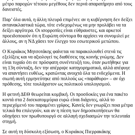
μέτρο παροχών τέτοιου μεγέθους δεν περνά απαρατήρητο από τους
δανειστές.
Παρ’ όλα αυτά, η άλλη πλευρά επιμένει: αν η κυβέρνηση δεν δείξει
αντανακλαστικά τώρα, τότε ενδεχομένως να μην προλάβει να τα
δείξει αργότερα. Οι ισορροπίες είναι εύθραυστες, και αρκετοί
προειδοποιούν ότι η Ευρώπη σύντομα θα αρχίσει να συνομιλεί με
άλλους, αν η ΝΔ χάσει τον έλεγχο του εσωτερικού μετώπου.
Ο Κυριάκος Μητσοτάκης φαίνεται να παρακολουθεί στενά τις
εξελίξεις και να αξιολογεί τις διαθέσεις της κοινής γνώμης. Δεν
είναι τυχαίο ότι σε πρόσφατη συνέντευξή του, όταν ρωτήθηκε για
τη 13η σύνταξη, δεν την απέρριψε κατηγορηματικά, αλλά απέφυγε
να απαντήσει ευθέως, κρατώντας ανοιχτά όλα τα ενδεχόμενα. Η
σιωπή αυτή ερμηνεύτηκε από πολλούς ως «παράθυρο» – αν όχι
πρόθεσης, τότε τουλάχιστον ως πολιτικού υπολογισμού.
Η φετινή ΔΕΘ θεωρείται κομβική. Οι προσδοκίες για ένα πακέτο
κοντά στα 2 δισεκατομμύρια ευρώ είναι διάχυτες, αλλά το
περιεχόμενό του παραμένει γρίφος. Κανείς δεν γνωρίζει ποια μέτρα
τελικά θα επιλεγούν, και αν η πίεση των δημοσκοπήσεων θα
οδηγήσει τον πρωθυπουργό σε αλλαγή σχεδιασμών την τελευταία
στιγμή.
Σε αυτή τη δύσκολη εξίσωση, ο Κυριάκος Πιερρακάκης