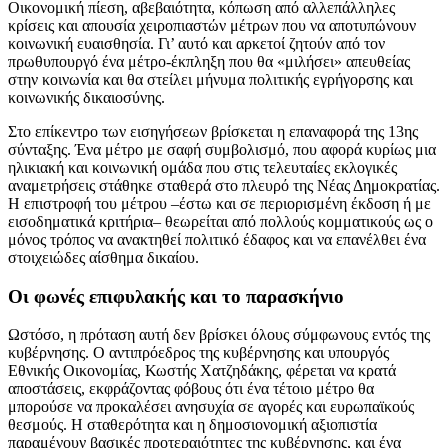
Οικονομική πίεση, αβεβαιότητα, κόπωση από αλλεπάλληλες
κρίσεις και απουσία χειροπιαστών μέτρων που να αποτυπώνουν
κοινωνική ευαισθησία. Γι’ αυτό και αρκετοί ζητούν από τον
πρωθυπουργό ένα μέτρο-έκπληξη που θα «μιλήσει» απευθείας
στην κοινωνία και θα στείλει μήνυμα πολιτικής εγρήγορσης και
κοινωνικής δικαιοσύνης.
Στο επίκεντρο των εισηγήσεων βρίσκεται η επαναφορά της 13ης
σύνταξης. Ένα μέτρο με σαφή συμβολισμό, που αφορά κυρίως μια
ηλικιακή και κοινωνική ομάδα που στις τελευταίες εκλογικές
αναμετρήσεις στάθηκε σταθερά στο πλευρό της Νέας Δημοκρατίας.
Η επιστροφή του μέτρου –έστω και σε περιορισμένη έκδοση ή με
εισοδηματικά κριτήρια– θεωρείται από πολλούς κομματικούς ως ο
μόνος τρόπος να ανακτηθεί πολιτικό έδαφος και να επανέλθει ένα
στοιχειώδες αίσθημα δικαίου.
Οι φωνές επιφυλακής και το παρασκήνιο
Ωστόσο, η πρόταση αυτή δεν βρίσκει όλους σύμφωνους εντός της
κυβέρνησης. Ο αντιπρόεδρος της κυβέρνησης και υπουργός
Εθνικής Οικονομίας, Κωστής Χατζηδάκης, φέρεται να κρατά
αποστάσεις, εκφράζοντας φόβους ότι ένα τέτοιο μέτρο θα
μπορούσε να προκαλέσει ανησυχία σε αγορές και ευρωπαϊκούς
θεσμούς. Η σταθερότητα και η δημοσιονομική αξιοπιστία
παραμένουν βασικές προτεραιότητες της κυβέρνησης, και ένα