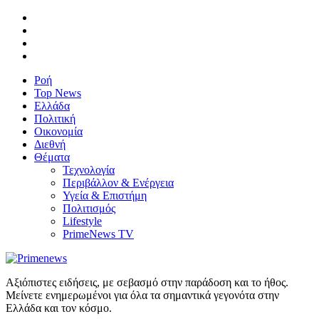
Ροή
Top News
Ελλάδα
Πολιτική
Οικονομία
Διεθνή
Θέματα
Τεχνολογία
Περιβάλλον & Ενέργεια
Υγεία & Επιστήμη
Πολιτισμός
Lifestyle
PrimeNews TV
Αξιόπιστες ειδήσεις, με σεβασμό στην παράδοση και το ήθος.
Μείνετε ενημερωμένοι για όλα τα σημαντικά γεγονότα στην
Ελλάδα και τον κόσμο.