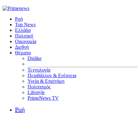
Ροή
Top News
Ελλάδα
Πολιτική
Οικονομία
Διεθνή
Θέματα
Dislike
Τεχνολογία
Περιβάλλον & Ενέργεια
Υγεία & Επιστήμη
Πολιτισμός
Lifestyle
PrimeNews TV
Ροή