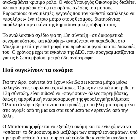
αναλαμβάνει κρίσιμο ρόλο. Ο νέος Υπουργός Οικονομίας διαθέτει
«λευκό μητρώο» σε ό,τι αφορά τις σχέσεις του με τους
Ευρωπαίους συνομιλητές, γεγονός που τον καθιστά κατάλληλο να
«πουλήσει» ένα τέτοιο μέτρο στους θεσμούς, διατηρώντας
παράλληλα την εικόνα της δημοσιονομικής σοβαρότητας.
Το εναλλακτικό σχέδιο για τη 13η σύνταξη –σε διαφορετικά
σενάρια κόστους και κάλυψης– αναμένεται να παραδοθεί στο
Μαξίμου μετά την επιστροφή του πρωθυπουργού από τις διακοπές
του. Ο χρόνος μέχρι τα εγκαίνια της ΔΕΘ, που προγραμματίζονται
για τις 6 Σεπτεμβρίου, μετρά ήδη αντίστροφα.
Πού συγκλίνουν τα σενάρια
Για την ώρα, φαίνεται ότι έχουν κλειδώσει κάποια μέτρα μέσω
αλλαγών στις φορολογικές κλίμακες. Όμως αν τελικά προκριθεί η
13η σύνταξη, είναι πιθανό να «παγώσουν» άλλες παρεμβάσεις,
όπως η τιμαριθμική αναπροσαρμογή της φορολογικής κλίμακας.
Όλα τα σενάρια βρίσκονται στο τραπέζι, με το βλέμμα στραμμένο
στις αγορές από τη μια και στα ευρήματα των ερευνών από την
άλλη.
Ο Μητσοτάκης φέρεται να εξετάζει ακόμη και το ενδεχόμενο να
«σπάσει» το δημοσιονομικό μαξιλάρι των υπερπλεονασμάτων, υπό
την προϋπόθεση ότι τα τουριστικά έσοδα θα κινηθούν ανοδικά και