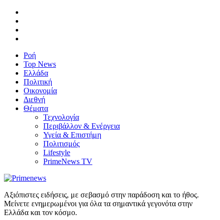
Ροή
Top News
Ελλάδα
Πολιτική
Οικονομία
Διεθνή
Θέματα
Τεχνολογία
Περιβάλλον & Ενέργεια
Υγεία & Επιστήμη
Πολιτισμός
Lifestyle
PrimeNews TV
Αξιόπιστες ειδήσεις, με σεβασμό στην παράδοση και το ήθος.
Μείνετε ενημερωμένοι για όλα τα σημαντικά γεγονότα στην
Ελλάδα και τον κόσμο.