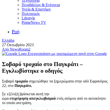
Τεχνολογία
Περιβάλλον & Ενέργεια
Υγεία & Επιστήμη
Πολιτισμός
Lifestyle
PrimeNews TV
Ροή
Ελλάδα
27 Οκτωβρίου 2023
Από
NewsRoom2
Ενεργοποίηση ως προτιμώμενη πηγή στην Google
Σοβαρό τροχαίο στο Παγκράτι –
Εγκλωβίστηκε ο οδηγός
Σοβαρό
τροχαίο
σημειώθηκε τα ξημερώματα στην οδό Εφρανόρος
22, στο
Παγκράτι.
Σε εξέλιξή βρίσκεται αυτή την
ώρα
επιχείρηση
απεγκλωβισμού
ενός ατόμου από το αυτοκίνητο
το οποίο ανετράπη.