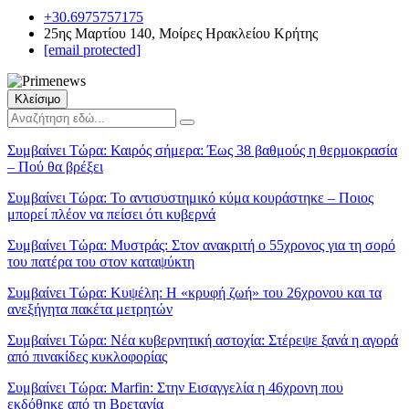
+30.6975757175
25ης Μαρτίου 140, Μοίρες Ηρακλείου Κρήτης
[email protected]
Κλείσιμο
Συμβαίνει Τώρα:
Καιρός σήμερα: Έως 38 βαθμούς η θερμοκρασία
– Πού θα βρέξει
Συμβαίνει Τώρα:
Το αντισυστημικό κύμα κουράστηκε – Ποιος
μπορεί πλέον να πείσει ότι κυβερνά
Συμβαίνει Τώρα:
Μυστράς: Στον ανακριτή ο 55χρονος για τη σορό
του πατέρα του στον καταψύκτη
Συμβαίνει Τώρα:
Κυψέλη: Η «κρυφή ζωή» του 26χρονου και τα
ανεξήγητα πακέτα μετρητών
Συμβαίνει Τώρα:
Νέα κυβερνητική αστοχία: Στέρεψε ξανά η αγορά
από πινακίδες κυκλοφορίας
Συμβαίνει Τώρα:
Marfin: Στην Εισαγγελία η 46χρονη που
εκδόθηκε από τη Βρετανία