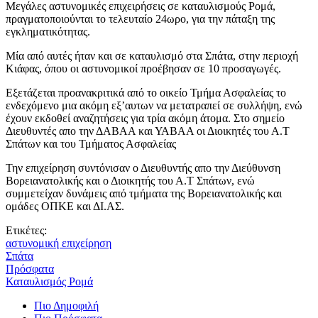
Μεγάλες αστυνομικές επιχειρήσεις σε καταυλισμούς Ρομά,
πραγματοποιούνται το τελευταίο 24ωρο, για την πάταξη της
εγκληματικότητας.
Μία από αυτές ήταν και σε καταυλισμό στα Σπάτα, στην περιοχή
Κιάφας, όπου οι αστυνομικοί προέβησαν σε 10 προσαγωγές.
Εξετάζεται προανακριτικά από το οικείο Τμήμα Ασφαλείας το
ενδεχόμενο μια ακόμη εξ’αυτων να μετατραπεί σε συλλήψη, ενώ
έχουν εκδοθεί αναζητήσεις για τρία ακόμη άτομα. Στο σημείο
Διευθυντές απο την ΔΑΒΑΑ και ΥΑΒΑΑ οι Διοικητές του Α.Τ
Σπάτων και του Τμήματος Ασφαλείας
Την επιχείρηση συντόνισαν ο Διευθυντής απο την Διεύθυνση
Βορειανατολικής και ο Διοικητής του Α.Τ Σπάτων, ενώ
συμμετείχαν δυνάμεις από τμήματα της Βορειανατολικής και
ομάδες ΟΠΚΕ και ΔΙ.ΑΣ.
Ετικέτες:
αστυνομική επιχείρηση
Σπάτα
Πρόσφατα
Καταυλισμός Ρομά
Πιο Δημοφιλή