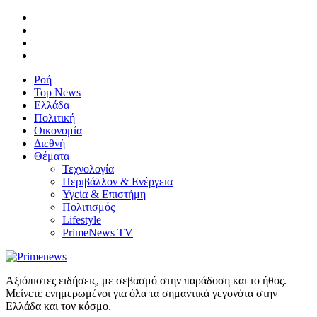
Ροή
Top News
Ελλάδα
Πολιτική
Οικονομία
Διεθνή
Θέματα
Τεχνολογία
Περιβάλλον & Ενέργεια
Υγεία & Επιστήμη
Πολιτισμός
Lifestyle
PrimeNews TV
Αξιόπιστες ειδήσεις, με σεβασμό στην παράδοση και το ήθος.
Μείνετε ενημερωμένοι για όλα τα σημαντικά γεγονότα στην
Ελλάδα και τον κόσμο.