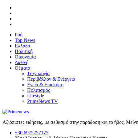
Ροή
Top News
Ελλάδα
Πολιτική
Οικονομία
Διεθνή
Θέματα
Τεχνολογία
Περιβάλλον & Ενέργεια
Υγεία & Επιστήμη
Πολιτισμός
Lifestyle
PrimeNews TV
Αξιόπιστες ειδήσεις, με σεβασμό στην παράδοση και το ήθος. Μείν
+30.6975757175