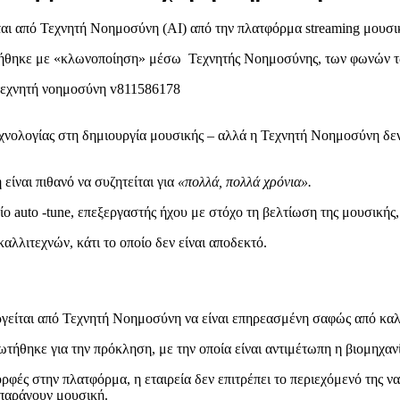
ται από Τεχνητή Νοημοσύνη (AI) από την πλατφόρμα streaming μουσι
ργήθηκε με «κλωνοποίηση» μέσω Τεχνητής Νοημοσύνης, των φωνών τ
νολογίας στη δημιουργία μουσικής – αλλά η Τεχνητή Νοημοσύνη δεν 
ίναι πιθανό να συζητείται για
«πολλά, πολλά χρόνια».
ο auto -tune, επεξεργαστής ήχου με στόχο τη βελτίωση της μουσικής, 
αλλιτεχνών, κάτι το οποίο δεν είναι αποδεκτό.
γείται από Τεχνητή Νοημοσύνη να είναι επηρεασμένη σαφώς από καλλι
τήθηκε για την πρόκληση, με την οποία είναι αντιμέτωπη η βιομηχαν
ρφές στην πλατφόρμα, η εταιρεία δεν επιτρέπει το περιεχόμενό της ν
παράγουν μουσική.