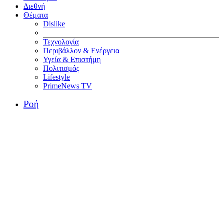
Διεθνή
Θέματα
Dislike
Τεχνολογία
Περιβάλλον & Ενέργεια
Υγεία & Επιστήμη
Πολιτισμός
Lifestyle
PrimeNews TV
Ροή