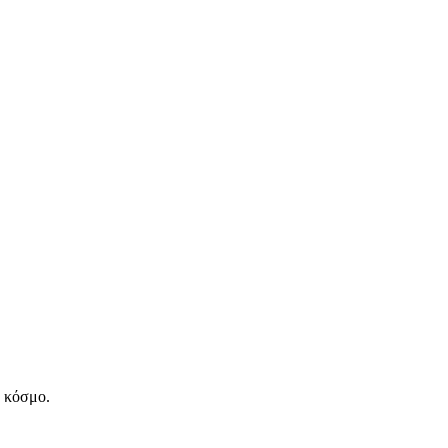
ν κόσμο.