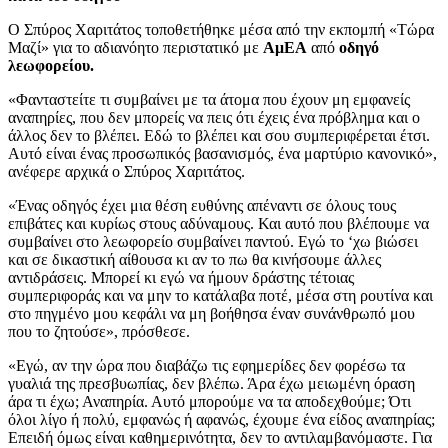
Ο Σπύρος Χαριτάτος τοποθετήθηκε μέσα από την εκπομπή «Τώρα
Μαζί» για το αδιανόητο περιστατικό με
ΑμΕΑ
από
οδηγό
λεωφορείου.
«Φανταστείτε τι συμβαίνει με τα άτομα που έχουν μη εμφανείς
αναπηρίες, που δεν μπορείς να πεις ότι έχεις ένα πρόβλημα και ο
άλλος δεν το βλέπει. Εδώ το βλέπει και σου συμπεριφέρεται έτσι.
Αυτό είναι ένας προσωπικός βασανισμός, ένα μαρτύριο κανονικό»,
ανέφερε αρχικά ο Σπύρος Χαριτάτος.
«Ένας οδηγός έχει μια θέση ευθύνης απέναντι σε όλους τους
επιβάτες και κυρίως στους αδύναμους. Και αυτό που βλέπουμε να
συμβαίνει στο λεωφορείο συμβαίνει παντού. Εγώ το ‘χω βιώσει
και σε δικαστική αίθουσα κι αν το πω θα κινήσουμε άλλες
αντιδράσεις. Μπορεί κι εγώ να ήμουν δράστης τέτοιας
συμπεριφοράς και να μην το κατάλαβα ποτέ, μέσα στη ρουτίνα και
στο πηγμένο μου κεφάλι να μη βοήθησα έναν συνάνθρωπό μου
που το ζητούσε», πρόσθεσε.
«Εγώ, αν την ώρα που διαβάζω τις εφημερίδες δεν φορέσω τα
γυαλιά της πρεσβυωπίας, δεν βλέπω. Άρα έχω μειωμένη όραση
άρα τι έχω; Αναπηρία. Αυτό μπορούμε να τα αποδεχθούμε; Ότι
όλοι λίγο ή πολύ, εμφανώς ή αφανώς, έχουμε ένα είδος αναπηρίας;
Επειδή όμως είναι καθημερινότητα, δεν το αντιλαμβανόμαστε. Για