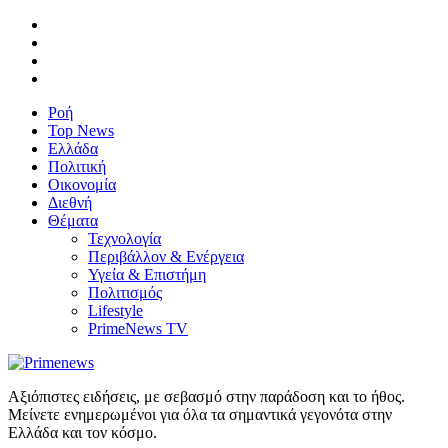
Ροή
Top News
Ελλάδα
Πολιτική
Οικονομία
Διεθνή
Θέματα
Τεχνολογία
Περιβάλλον & Ενέργεια
Υγεία & Επιστήμη
Πολιτισμός
Lifestyle
PrimeNews TV
Αξιόπιστες ειδήσεις, με σεβασμό στην παράδοση και το ήθος.
Μείνετε ενημερωμένοι για όλα τα σημαντικά γεγονότα στην
Ελλάδα και τον κόσμο.