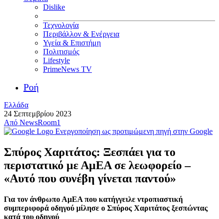
Dislike
Τεχνολογία
Περιβάλλον & Ενέργεια
Υγεία & Επιστήμη
Πολιτισμός
Lifestyle
PrimeNews TV
Ροή
Ελλάδα
24 Σεπτεμβρίου 2023
Από
NewsRoom1
Ενεργοποίηση ως προτιμώμενη πηγή στην Google
Σπύρος Χαριτάτος: Ξεσπάει για το
περιστατικό με ΑμΕΑ σε λεωφορείο –
«Αυτό που συνέβη γίνεται παντού»
Για τον άνθρωπο ΑμΕΑ που κατήγγειλε ντροπιαστική
συμπεριφορά οδηγού μίλησε ο Σπύρος Χαριτάτος ξεσπώντας
κατά του οδηγού