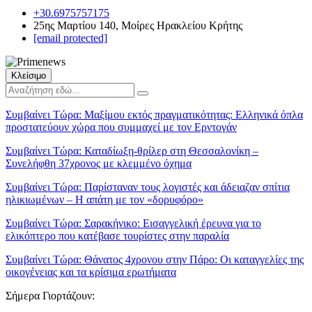
+30.6975757175
25ης Μαρτίου 140, Μοίρες Ηρακλείου Κρήτης
[email protected]
Κλείσιμο
Συμβαίνει Τώρα:
Μαξίμου εκτός πραγματικότητας: Ελληνικά όπλα
προστατεύουν χώρα που συμμαχεί με τον Ερντογάν
Συμβαίνει Τώρα:
Καταδίωξη-θρίλερ στη Θεσσαλονίκη –
Συνελήφθη 37χρονος με κλεμμένο όχημα
Συμβαίνει Τώρα:
Παρίσταναν τους λογιστές και άδειαζαν σπίτια
ηλικιωμένων – Η απάτη με τον «δορυφόρο»
Συμβαίνει Τώρα:
Σαρακήνικο: Εισαγγελική έρευνα για το
ελικόπτερο που κατέβασε τουρίστες στην παραλία
Συμβαίνει Τώρα:
Θάνατος 4χρονου στην Πάρο: Οι καταγγελίες της
οικογένειας και τα κρίσιμα ερωτήματα
Σήμερα Γιορτάζουν: