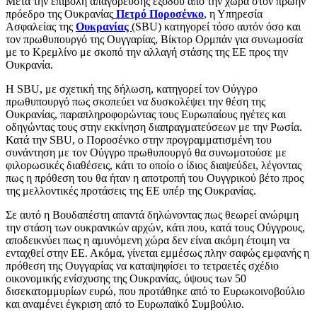
Μετά την επιβολή απαγόρευσης εξόδου από την χώρα στον πρώην
πρόεδρο της Ουκρανίας
Πετρό Ποροσένκο
, η Υπηρεσία
Ασφαλείας της
Ουκρανίας
(SBU) κατηγορεί τόσο αυτόν όσο και
τον πρωθυπουργό της Ουγγαρίας, Βίκτορ Ορμπάν για συνωμοσία
με το Κρεμλίνο με σκοπό την αλλαγή στάσης της ΕΕ προς την
Ουκρανία.
Η SBU, με σχετική της δήλωση, κατηγορεί τον Ούγγρο
πρωθυπουργό πως σκοπεύει να δυσκολέψει την θέση της
Ουκρανίας, παραπληροφορώντας τους Ευρωπαίους ηγέτες και
οδηγώντας τους στην εκκίνηση διαπραγματεύσεων με την Ρωσία.
Κατά την SBU, ο Ποροσένκο στην προγραμματισμένη του
συνάντηση με τον Ούγγρο πρωθυπουργό θα συνωμοτούσε με
φιλορωσικές διαθέσεις, κάτι το οποίο ο ίδιος διαψεύδει, λέγοντας
πως η πρόθεση του θα ήταν η αποτροπή του Ουγγρικού βέτο προς
της μελλοντικές προτάσεις της ΕΕ υπέρ της Ουκρανίας.
Σε αυτό η Βουδαπέστη απαντά δηλώνοντας πως θεωρεί ανώριμη
την στάση των ουκρανικών αρχών, κάτι που, κατά τους Ούγγρους,
αποδεικνύει πως η αμυνόμενη χώρα δεν είναι ακόμη έτοιμη να
ενταχθεί στην ΕΕ. Ακόμα, γίνεται εμμέσως πλην σαφώς εμφανής η
πρόθεση της Ουγγαρίας να καταψηφίσει το τετραετές σχέδιο
οικονομικής ενίσχυσης της Ουκρανίας, ύψους των 50
δισεκατομμυρίων ευρώ, που προτάθηκε από το Ευρωκοινοβούλιο
και αναμένει έγκριση από το Ευρωπαϊκό Συμβούλιο.