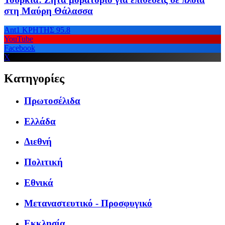
στη Μαύρη Θάλασσα
Ant1 ΚΡΗΤΗΣ 95.8
YouTube
Facebook
X
Κατηγορίες
Πρωτοσέλιδα
Ελλάδα
Διεθνή
Πολιτική
Εθνικά
Μεταναστευτικό - Προσφυγικό
Εκκλησία