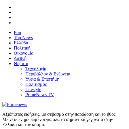
Ροή
Top News
Ελλάδα
Πολιτική
Οικονομία
Διεθνή
Θέματα
Τεχνολογία
Περιβάλλον & Ενέργεια
Υγεία & Επιστήμη
Πολιτισμός
Lifestyle
PrimeNews TV
Αξιόπιστες ειδήσεις, με σεβασμό στην παράδοση και το ήθος.
Μείνετε ενημερωμένοι για όλα τα σημαντικά γεγονότα στην
Ελλάδα και τον κόσμο.