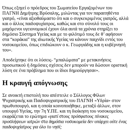
Όπως εξηγεί ο πρόεδρος του Σωματείου Εργαζομένων του
ΠΑΓΝΗ Δημήτρης Βρύσαλης, μιλώντας για τον παραιτηθέντα
γιατρό, «είναι αξιοθαύμαστο ότι και ο συγκεκριμένος γιατρός, αλλά
και ο άλλος παιδοψυχίατρος, καθώς και στο σύνολό τους οι
μαχόμενοι υγειονομικοί έχουν όλα αυτά τα χρόνια στηρίξει το
δημόσιο Σύστημα Υγείας και με το φιλότιμό τους δε θ’ αφήσουν
στα “κοράκια” της ιδιωτικής Υγείας να κάνουν παιχνίδι εντός του
νοσοκομείου, όπως επιδιώκουν ο κ. Γεωργιάδης και η κυβέρνησή
του».
Αποδείχτηκε ότι οι λύσεις- “μπαλώματα” με μετακινήσεις
προσωπικού ή δημόσιες σχέσεις δεν μπορούν να δώσουν οριστική
λύση σε ένα πρόβλημα που οι ίδιοι δημιούργησαν».
Η κραυγή απόγνωσης
Σε ανοικτή επιστολή που απέστειλε ο Σύλλογος Φίλων
Ψυχιατρικής και Παιδοψυχιατρικής του ΠΑΓΝΗ «Υδρία» στον
πρωθυπουργό, και η οποία κοινοποιήθηκε, μεταξύ άλλων, στον
υπουργό Υγείας, την 7η Υ.ΠΕ. και τη διοίκηση του νοσοκομείου,
εκφράζεται το ερώτημα
«γιατί στους πρόσφατους πίνακες
προσλήψεων ιατρών στα δημόσια νοσοκομεία δεν υπάρχει ούτε ένας
παιδοψυχίατρος για όλο το νησί;