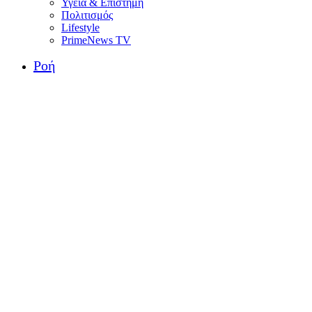
Υγεία & Επιστήμη
Πολιτισμός
Lifestyle
PrimeNews TV
Ροή