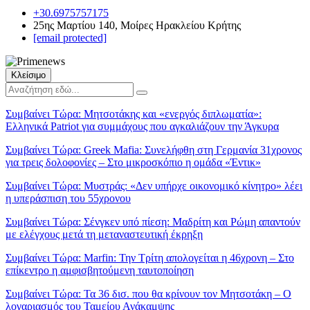
+30.6975757175
25ης Μαρτίου 140, Μοίρες Ηρακλείου Κρήτης
[email protected]
Κλείσιμο
Συμβαίνει Τώρα:
Μητσοτάκης και «ενεργός διπλωματία»:
Ελληνικά Patriot για συμμάχους που αγκαλιάζουν την Άγκυρα
Συμβαίνει Τώρα:
Greek Mafia: Συνελήφθη στη Γερμανία 31χρονος
για τρεις δολοφονίες – Στο μικροσκόπιο η ομάδα «Έντικ»
Συμβαίνει Τώρα:
Μυστράς: «Δεν υπήρχε οικονομικό κίνητρο» λέει
η υπεράσπιση του 55χρονου
Συμβαίνει Τώρα:
Σένγκεν υπό πίεση: Μαδρίτη και Ρώμη απαντούν
με ελέγχους μετά τη μεταναστευτική έκρηξη
Συμβαίνει Τώρα:
Marfin: Την Τρίτη απολογείται η 46χρονη – Στο
επίκεντρο η αμφισβητούμενη ταυτοποίηση
Συμβαίνει Τώρα:
Τα 36 δισ. που θα κρίνουν τον Μητσοτάκη – Ο
λογαριασμός του Ταμείου Ανάκαμψης