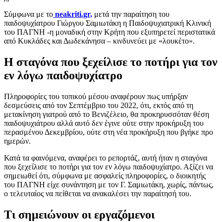
Σύμφωνα με το
neakriti.gr,
μετά την παραίτηση του
παιδοψυχίατρου Γιώργου Σαμιωτάκη η Παιδοψυχιατρική Κλινική
του ΠΑΓΝΗ -η μοναδική στην Κρήτη που εξυπηρετεί περιστατικά
από Κυκλάδες και Δωδεκάνησα – κινδυνεύει με «λουκέτο».
Η σταγόνα που ξεχείλισε το ποτήρι για τον
εν λόγω παιδοψυχίατρο
Πληροφορίες του τοπικού μέσου αναφέρουν πως υπήρξαν
δεσμεύσεις από τον Σεπτέμβριο του 2022, ότι, εκτός από τη
μετακίνηση γιατρού από το Βενιζέλειο, θα προκηρυσσόταν θέση
παιδοψυχιάτρου αλλά αυτό δεν έγινε ούτε στην προκήρυξη του
περασμένου Δεκεμβρίου, ούτε στη νέα προκήρυξη που βγήκε προ
ημερών.
Κατά τα φαινόμενα, αναφέρει το ρεπορτάζ, αυτή ήταν η σταγόνα
που ξεχείλισε το ποτήρι για τον εν λόγω παιδοψυχίατρο. Αξίζει να
σημειωθεί ότι, σύμφωνα με ασφαλείς πληροφορίες, ο διοικητής
του ΠΑΓΝΗ είχε συνάντηση με τον Γ. Σαμιωτάκη, χωρίς, πάντως,
ο τελευταίος να πείθεται να ανακαλέσει την παραίτησή του.
Τι σημειώνουν οι εργαζόμενοι