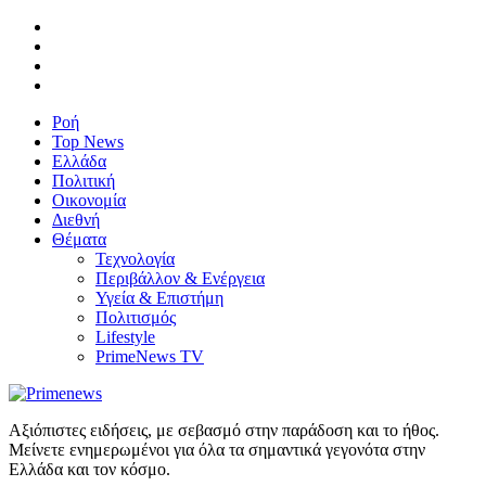
Ροή
Top News
Ελλάδα
Πολιτική
Οικονομία
Διεθνή
Θέματα
Τεχνολογία
Περιβάλλον & Ενέργεια
Υγεία & Επιστήμη
Πολιτισμός
Lifestyle
PrimeNews TV
Αξιόπιστες ειδήσεις, με σεβασμό στην παράδοση και το ήθος.
Μείνετε ενημερωμένοι για όλα τα σημαντικά γεγονότα στην
Ελλάδα και τον κόσμο.