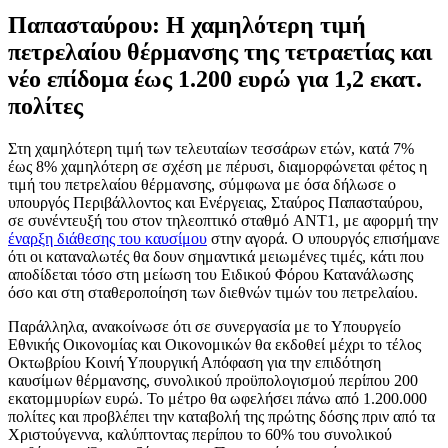
Παπασταύρου: Η χαμηλότερη τιμή
πετρελαίου θέρμανσης της τετραετίας και
νέο επίδομα έως 1.200 ευρώ για 1,2 εκατ.
πολίτες
Στη χαμηλότερη τιμή των τελευταίων τεσσάρων ετών, κατά 7%
έως 8% χαμηλότερη σε σχέση με πέρυσι, διαμορφώνεται φέτος η
τιμή του πετρελαίου θέρμανσης, σύμφωνα με όσα δήλωσε ο
υπουργός Περιβάλλοντος και Ενέργειας, Σταύρος Παπασταύρου,
σε συνέντευξή του στον τηλεοπτικό σταθμό ANT1, με αφορμή την
έναρξη διάθεσης του καυσίμου
στην αγορά. Ο υπουργός επισήμανε
ότι οι καταναλωτές θα δουν σημαντικά μειωμένες τιμές, κάτι που
αποδίδεται τόσο στη μείωση του Ειδικού Φόρου Κατανάλωσης
όσο και στη σταθεροποίηση των διεθνών τιμών του πετρελαίου.
Παράλληλα, ανακοίνωσε ότι σε συνεργασία με το Υπουργείο
Εθνικής Οικονομίας και Οικονομικών θα εκδοθεί μέχρι το τέλος
Οκτωβρίου Κοινή Υπουργική Απόφαση για την επιδότηση
καυσίμων θέρμανσης, συνολικού προϋπολογισμού περίπου 200
εκατομμυρίων ευρώ. Το μέτρο θα ωφελήσει πάνω από 1.200.000
πολίτες και προβλέπει την καταβολή της πρώτης δόσης πριν από τα
Χριστούγεννα, καλύπτοντας περίπου το 60% του συνολικού