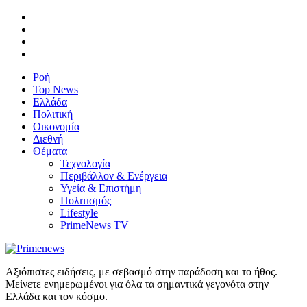
Ροή
Top News
Ελλάδα
Πολιτική
Οικονομία
Διεθνή
Θέματα
Τεχνολογία
Περιβάλλον & Ενέργεια
Υγεία & Επιστήμη
Πολιτισμός
Lifestyle
PrimeNews TV
Αξιόπιστες ειδήσεις, με σεβασμό στην παράδοση και το ήθος.
Μείνετε ενημερωμένοι για όλα τα σημαντικά γεγονότα στην
Ελλάδα και τον κόσμο.