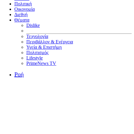
Πολιτική
Οικονομία
Διεθνή
Θέματα
Dislike
Τεχνολογία
Περιβάλλον & Ενέργεια
Υγεία & Επιστήμη
Πολιτισμός
Lifestyle
PrimeNews TV
Ροή