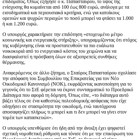
επιδόματος. Όπως εξήγησε ο κ. Παπασταύρου, το ύψος της
ενίσχυσης θα κυμαίνεται από 100 έως 800 ευρώ, ανάλογα με τα
εισοδηματικά και περιουσιακά κριτήρια, ενώ για κατοίκους
ορεινών και ψυχρών περιοχών το ποσό μπορεί να φτάσει τα 1.000
ή και 1.200 ευρώ.
Ο υπουργός χαρακτήρισε την επιδότηση «στοχευμένο μέτρο
κοινωνικής και ενεργειακής στήριξης», υπογραμμίζοντας ότι στόχος
της κυβέρνησης είναι να προστατευθούν τα πιο ευάλωτα
νοικοκυριά από το ενεργειακό κόστος του χειμώνα και να
διασφαλιστεί η πρόσβαση όλων σε αξιοπρεπείς συνθήκες
θέρμανσης.
Αναφερόμενος σε άλλο ζήτημα, ο Σταύρος Παπασταύρου σχολίασε
την απόφαση του Συμβουλίου της Επικρατείας για τον Νέο
Οικοδομικό Κανονισμό (ΝΟΚ), εκφράζοντας ικανοποίηση για το
γεγονός ότι το ΣτΕ φέρεται να έκρινε συνταγματικό το Προεδρικό
Διάταγμα που αφορά τη δόμηση. Όπως είπε, «το διάταγμα αυτό
βάζει τέλος σε ένα καθεστώς πολεοδομικής ασάφειας που είχε
οδηγήσει σε στασιμότητα την οικοδομή, ενώ ταυτόχρονα
αποσαφηνίζει πλήρως τι μπορεί και τι δεν μπορεί να γίνει στον
τομέα των κατασκευών».
Ο υπουργός υπενθύμισε ότι ήδη από την άνοιξη έχει ψηφιστεί
σχετική νομοθετική ρύθμιση και τόνισε ότι με την επικύρωση του