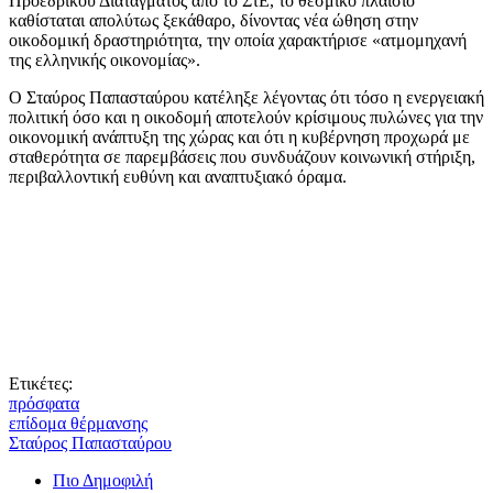
Προεδρικού Διατάγματος από το ΣτΕ, το θεσμικό πλαίσιο
καθίσταται απολύτως ξεκάθαρο, δίνοντας νέα ώθηση στην
οικοδομική δραστηριότητα, την οποία χαρακτήρισε «ατμομηχανή
της ελληνικής οικονομίας».
Ο Σταύρος Παπασταύρου κατέληξε λέγοντας ότι τόσο η ενεργειακή
πολιτική όσο και η οικοδομή αποτελούν κρίσιμους πυλώνες για την
οικονομική ανάπτυξη της χώρας και ότι η κυβέρνηση προχωρά με
σταθερότητα σε παρεμβάσεις που συνδυάζουν κοινωνική στήριξη,
περιβαλλοντική ευθύνη και αναπτυξιακό όραμα.
Ετικέτες:
πρόσφατα
επίδομα θέρμανσης
Σταύρος Παπασταύρου
Πιο Δημοφιλή