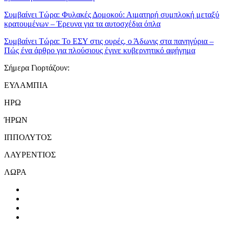
Συμβαίνει Τώρα:
Φυλακές Δομοκού: Αιματηρή συμπλοκή μεταξύ
κρατουμένων – Έρευνα για τα αυτοσχέδια όπλα
Συμβαίνει Τώρα:
Το ΕΣΥ στις ουρές, ο Άδωνις στα πανηγύρια –
Πώς ένα άρθρο για πλούσιους έγινε κυβερνητικό αφήγημα
Σήμερα Γιορτάζουν:
ΕΥΛΑΜΠΙΑ
ΗΡΩ
ΉΡΩΝ
ΙΠΠΟΛΥΤΟΣ
ΛΑΥΡΕΝΤΙΟΣ
ΛΩΡΑ