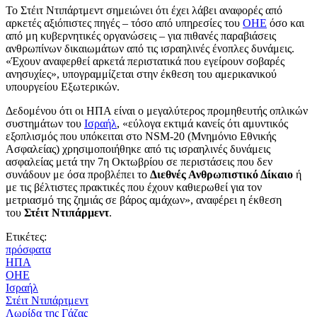
Το Στέιτ Ντιπάρτμεντ σημειώνει ότι έχει λάβει αναφορές από
αρκετές αξιόπιστες πηγές – τόσο από υπηρεσίες του
ΟΗΕ
όσο και
από μη κυβερνητικές οργανώσεις – για πιθανές παραβιάσεις
ανθρωπίνων δικαιωμάτων από τις ισραηλινές ένοπλες δυνάμεις.
«Έχουν αναφερθεί αρκετά περιστατικά που εγείρουν σοβαρές
ανησυχίες», υπογραμμίζεται στην έκθεση του αμερικανικού
υπουργείου Εξωτερικών.
Δεδομένου ότι οι ΗΠΑ είναι ο μεγαλύτερος προμηθευτής οπλικών
συστημάτων του
Ισραήλ
, «εύλογα εκτιμά κανείς ότι αμυντικός
εξοπλισμός που υπόκειται στο NSM-20 (Μνημόνιο Εθνικής
Ασφαλείας) χρησιμοποιήθηκε από τις ισραηλινές δυνάμεις
ασφαλείας μετά την 7η Οκτωβρίου σε περιστάσεις που δεν
συνάδουν με όσα προβλέπει το
Διεθνές Ανθρωπιστικό Δίκαιο
ή
με τις βέλτιστες πρακτικές που έχουν καθιερωθεί για τον
μετριασμό της ζημιάς σε βάρος αμάχων», αναφέρει η έκθεση
του
Στέιτ Ντιπάρμεντ
.
Ετικέτες:
πρόσφατα
ΗΠΑ
ΟΗΕ
Ισραήλ
Στέιτ Ντιπάρτμεντ
Λωρίδα της Γάζας