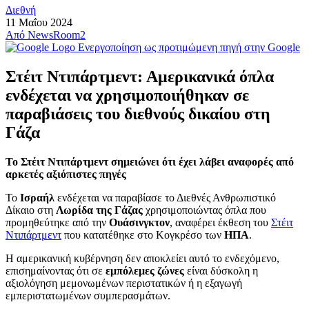
Διεθνή
11 Μαΐου 2024
Από
NewsRoom2
Ενεργοποίηση ως προτιμώμενη πηγή στην Google
Στέιτ Ντιπάρτμεντ: Αμερικανικά όπλα
ενδέχεται να χρησιμοποιήθηκαν σε
παραβιάσεις του διεθνούς δικαίου στη
Γάζα
Το Στέιτ Ντιπάρτμεντ σημειώνει ότι έχει λάβει αναφορές από
αρκετές αξιόπιστες πηγές
Το
Ισραήλ
ενδέχεται να παραβίασε το Διεθνές Ανθρωπιστικό
Δίκαιο στη
Λωρίδα της Γάζας
χρησιμοποιώντας όπλα που
προμηθεύτηκε από την
Ουάσινγκτον
, αναφέρει έκθεση του
Στέιτ
Ντιπάρτμεντ
που κατατέθηκε στο Κογκρέσο των
ΗΠΑ
.
Η αμερικανική κυβέρνηση δεν αποκλείει αυτό το ενδεχόμενο,
επισημαίνοντας ότι σε
εμπόλεμες ζώνες
είναι δύσκολη η
αξιολόγηση μεμονωμένων περιστατικών ή η εξαγωγή
εμπεριστατωμένων συμπερασμάτων.