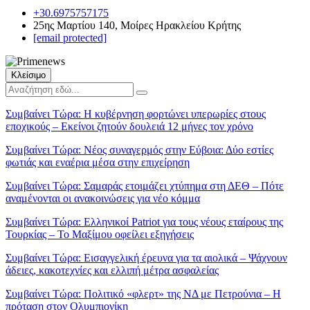
+30.6975757175
25ης Μαρτίου 140, Μοίρες Ηρακλείου Κρήτης
[email protected]
Κλείσιμο
Συμβαίνει Τώρα:
Η κυβέρνηση φορτώνει υπερωρίες στους
εποχικούς – Εκείνοι ζητούν δουλειά 12 μήνες τον χρόνο
Συμβαίνει Τώρα:
Νέος συναγερμός στην Εύβοια: Δύο εστίες
φωτιάς και εναέρια μέσα στην επιχείρηση
Συμβαίνει Τώρα:
Σαμαράς ετοιμάζει χτύπημα στη ΔΕΘ – Πότε
αναμένονται οι ανακοινώσεις για νέο κόμμα
Συμβαίνει Τώρα:
Ελληνικοί Patriot για τους νέους εταίρους της
Τουρκίας – Το Μαξίμου οφείλει εξηγήσεις
Συμβαίνει Τώρα:
Εισαγγελική έρευνα για τα αιολικά – Ψάχνουν
άδειες, κακοτεχνίες και ελλιπή μέτρα ασφαλείας
Συμβαίνει Τώρα:
Πολιτικό «φλερτ» της ΝΔ με Πετρούνια – Η
πρόταση στον Ολυμπιονίκη