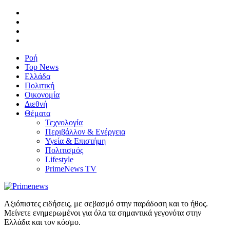
Ροή
Top News
Ελλάδα
Πολιτική
Οικονομία
Διεθνή
Θέματα
Τεχνολογία
Περιβάλλον & Ενέργεια
Υγεία & Επιστήμη
Πολιτισμός
Lifestyle
PrimeNews TV
Αξιόπιστες ειδήσεις, με σεβασμό στην παράδοση και το ήθος.
Μείνετε ενημερωμένοι για όλα τα σημαντικά γεγονότα στην
Ελλάδα και τον κόσμο.