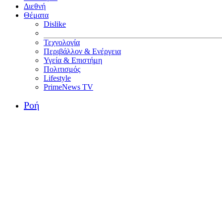
Διεθνή
Θέματα
Dislike
Τεχνολογία
Περιβάλλον & Ενέργεια
Υγεία & Επιστήμη
Πολιτισμός
Lifestyle
PrimeNews TV
Ροή