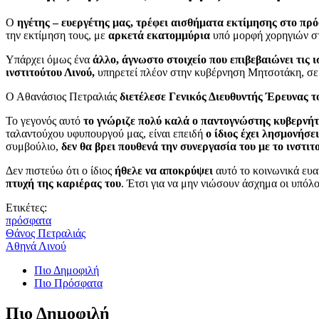
Ο
ηγέτης – ευεργέτης μας, τρέφει αισθήματα εκτίμησης στο πρ
την εκτίμηση τους, με
αρκετά εκατομμύρια
υπό μορφή χορηγιών στο
Υπάρχει όμως ένα
άλλο, άγνωστο στοιχείο που επιβεβαιώνει τις
ινστιτούτου Λινού,
υπηρετεί πλέον στην κυβέρνηση Μητσοτάκη, σ
Ο Αθανάσιος Πετραλιάς
διετέλεσε Γενικός Διευθυντής Έρευνας το
Το γεγονός αυτό
το γνώριζε πολύ καλά ο παντογνώστης κυβερνήτη
ταλαντούχου υφυπουργού μας, είναι επειδή
ο ίδιος έχει λησμονήσε
συμβούλιο,
δεν θα βρει πουθενά την συνεργασία του με το ινστιτ
Δεν πιστεύω ότι ο ίδιος
ήθελε να αποκρύψει
αυτό το κοινωνικά ευα
πτυχή της καριέρας του
. Έτσι για να μην νιώσουν άσχημα οι υπόλο
Ετικέτες:
πρόσφατα
Θάνος Πετραλιάς
Αθηνά Λινού
Πιο Δημοφιλή
Πιο Πρόσφατα
Πιο Δημοφιλή