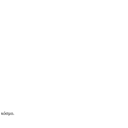
ν κόσμο.