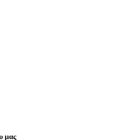
υ μας