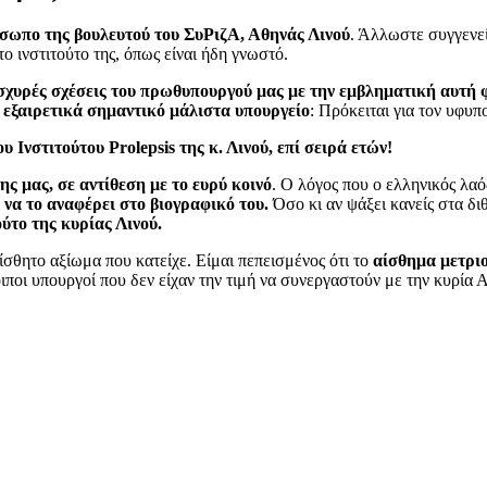
όσωπο της βουλευτού του ΣυΡιζΑ, Αθηνάς Λινού
. Άλλωστε συγγενεί
 ινστιτούτο της, όπως είναι ήδη γνωστό.
 ισχυρές σχέσεις του πρωθυπουργού μας με την εμβληματική αυτή
ε
εξαιρετικά σημαντικό μάλιστα υπουργείο
: Πρόκειται για τον υφυπ
υ Ινστιτούτου Prolepsis της κ. Λινού, επί σειρά ετών!
ς μας, σε αντίθεση με το ευρύ κοινό
. Ο λόγος που ο ελληνικός λαό
ι να το αναφέρει στο βιογραφικό του.
Όσο κι αν ψάξει κανείς στα δ
ούτο της κυρίας Λινού.
ίσθητο αξίωμα που κατείχε. Είμαι πεπεισμένος ότι το
αίσθημα μετρι
ιποι υπουργοί που δεν είχαν την τιμή να συνεργαστούν με την κυρία 