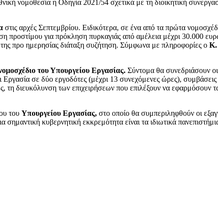
νική νομοθεσία η Οδηγία 2021/54 σχετικά με τη διοικητική συνεργασ
α
στις αρχές Σεπτεμβρίου. Ειδικότερα, σε ένα από τα πρώτα νομοσχέ
 προστίμου για πρόκληση πυρκαγιάς από αμέλεια μέχρι 30.000 ευρώ).
α της προ ημερησίας διάταξη συζήτηση. Σύμφωνα με πληροφορίες ο
Κ.
 νομοσχέδιο του Υπουργείου Εργασίας.
Σύντομα θα συνεδριάσουν οι 
 Εργασία σε δύο εργοδότες (μέχρι 13 συνεχόμενες ώρες), συμβάσεις
ς, τη διευκόλυνση των επιχειρήσεων που επιλέξουν να εφαρμόσουν τ
μου του
Υπουργείου Εργασίας,
στο οποίο θα συμπεριληφθούν οι εξαγ
μια σημαντική κυβερνητική εκκρεμότητα είναι τα ιδιωτικά πανεπιστήμι