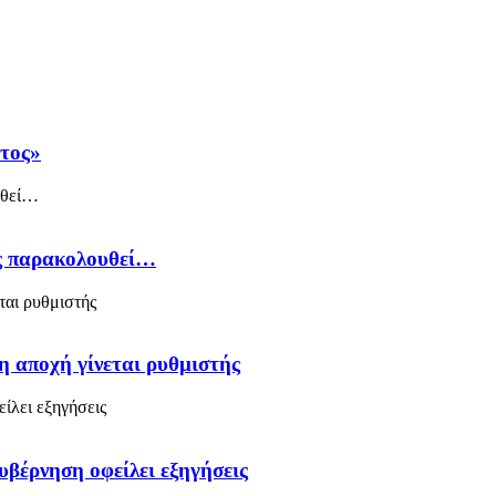
άτος»
ός παρακολουθεί…
η αποχή γίνεται ρυθμιστής
υβέρνηση οφείλει εξηγήσεις