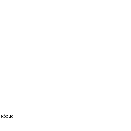
ν κόσμο.