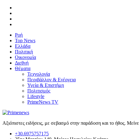
Ροή
Top News
Ελλάδα
Πολιτική
Οικονομία
Διεθνή
Θέματα
Τεχνολογία
Περιβάλλον & Ενέργεια
Υγεία & Επιστήμη
Πολιτισμός
Lifestyle
PrimeNews TV
Αξιόπιστες ειδήσεις, με σεβασμό στην παράδοση και το ήθος. Μείν
+30.6975757175