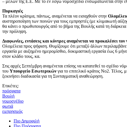
– μελών της Ε.Ε. Με το εν λόγω νομοσχέδιο ενσωματώνεται στην εθ
Πυρκαγιές
Τα πλέον κρίσιμα, πάντως, αναμένεται να εισαχθούν στην
Ολομέλει
αυστηροποίηση των ποινών για τους εμπρηστές (με κλιμακωτή αύξηση
θα κάνει ο πρωθυπουργός από το βήμα της Βουλής κατά τη διάρκει
την πρόληψη.
Διαφωνίες, εντάσεις και κόντρες αναμένεται να προκαλέσει τον
Ολομέλεια προς ψήφιση. Θυμίζουμε ότι μεταξύ άλλων περιλαμβάνει
εργασία με αυξημένο ημερομίσθιο, δοκιμαστική εργασία έως 6 μήνε
στον κλάδο τους, κα.
Στις αρχές Σεπτέμβρη αναμένεται επίσης να κατατεθεί το σχέδιο νό
του
Υπουργείο Εσωτερικών
για το επιτελικό κράτος Νο2. Τέλος, 
ξεκινήσει διαδικασία για τη Συνταγματική αναθεώρηση.
Ετικέτες:
πρόσφατα
Βουλή
νομοσχέδιο
φωτιά
εμπρησμός
Πιο Δημοφιλή
Πιο Πρόσφατα