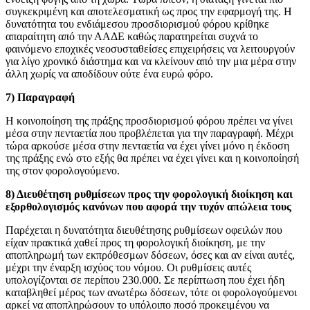
συγκεκριμένη και αποτελεσματική ως προς την εφαρμογή της. Η
δυνατότητα του ενδιάμεσου προσδιορισμού φόρου κρίθηκε
απαραίτητη από την ΑΑΔΕ καθώς παρατηρείται συχνά το
φαινόμενο εποχικές νεοσυσταθείσες επιχειρήσεις να λειτουργούν
για λίγο χρονικό διάστημα και να κλείνουν από την μια μέρα στην
άλλη χωρίς να αποδίδουν ούτε ένα ευρώ φόρο.
7) Παραγραφή
Η κοινοποίηση της πράξης προσδιορισμού φόρου πρέπει να γίνει
μέσα στην πενταετία που προβλέπεται για την παραγραφή. Μέχρι
τώρα αρκούσε μέσα στην πενταετία να έχει γίνει μόνο η έκδοση
της πράξης ενώ στο εξής θα πρέπει να έχει γίνει και η κοινοποίησή
της στον φορολογούμενο.
8) Διευθέτηση ρυθμίσεων προς την φορολογική διοίκηση και
εξορθολογισμός κανόνων που αφορά την τυχόν απώλεια τους
Παρέχεται η δυνατότητα διευθέτησης ρυθμίσεων οφειλών που
είχαν πρακτικά χαθεί προς τη φορολογική διοίκηση, με την
αποπληρωμή των εκπρόθεσμων δόσεων, όσες και αν είναι αυτές,
μέχρι την έναρξη ισχύος του νόμου. Οι ρυθμίσεις αυτές
υπολογίζονται σε περίπου 230.000. Σε περίπτωση που έχει ήδη
καταβληθεί μέρος των ανωτέρω δόσεων, τότε οι φορολογούμενοι
αρκεί να αποπληρώσουν το υπόλοιπο ποσό προκειμένου να