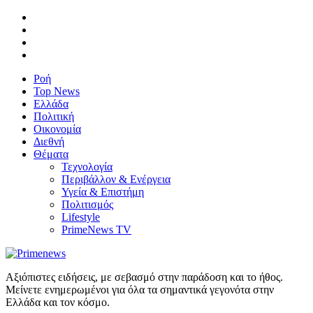
Ροή
Top News
Ελλάδα
Πολιτική
Οικονομία
Διεθνή
Θέματα
Τεχνολογία
Περιβάλλον & Ενέργεια
Υγεία & Επιστήμη
Πολιτισμός
Lifestyle
PrimeNews TV
Αξιόπιστες ειδήσεις, με σεβασμό στην παράδοση και το ήθος.
Μείνετε ενημερωμένοι για όλα τα σημαντικά γεγονότα στην
Ελλάδα και τον κόσμο.