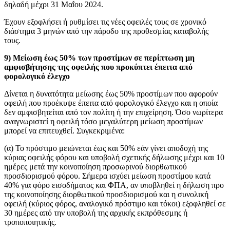
δηλαδή μέχρι 31 Μαΐου 2024.
Έχουν εξοφλήσει ή ρυθμίσει τις νέες οφειλές τους σε χρονικό
διάστημα 3 μηνών από την πάροδο της προθεσμίας καταβολής
τους.
9) Μείωση έως 50% των προστίμων σε περίπτωση μη
αμφισβήτησης της οφειλής που προκύπτει έπειτα από
φορολογικό έλεγχο
Δίνεται η δυνατότητα μείωσης έως 50% προστίμων που αφορούν
οφειλή που προέκυψε έπειτα από φορολογικό έλεγχο και η οποία
δεν αμφισβητείται από τον πολίτη ή την επιχείρηση. Όσο νωρίτερα
αναγνωριστεί η οφειλή τόσο μεγαλύτερη μείωση προστίμων
μπορεί να επιτευχθεί. Συγκεκριμένα:
(α) Το πρόστιμο μειώνεται έως και 50% εάν γίνει αποδοχή της
κύριας οφειλής φόρου και υποβολή σχετικής δήλωσης μέχρι και 10
ημέρες μετά την κοινοποίηση προσωρινού διορθωτικού
προσδιορισμού φόρου. Σήμερα ισχύει μείωση προστίμου κατά
40% για φόρο εισοδήματος και ΦΠΑ, αν υποβληθεί η δήλωση προ
της κοινοποίησης διορθωτικού προσδιορισμού και η συνολική
οφειλή (κύριος φόρος, αναλογικό πρόστιμο και τόκοι) εξοφληθεί σε
30 ημέρες από την υποβολή της αρχικής εκπρόθεσμης ή
τροποποιητικής.