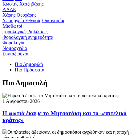
Κωστής Χατζηδάκης
ΑΑΔΕ
Χάρης Θεοχάρης
Υπουργείο Εθνικής Οικονομίας
Μισθωτοί
φορολογικές δηλώσεις
Φορολογική ενημερότητα
Φορολογία
Νομοσχέδιο
Συνταξιούχοι
Πιο Δημοφιλή
Πιο Πρόσφατα
Πιο Δημοφιλή
1 Αυγούστου 2026
Η φωτιά έκαψε το Μητσοτάκη και το «επιτελικό
κράτος»