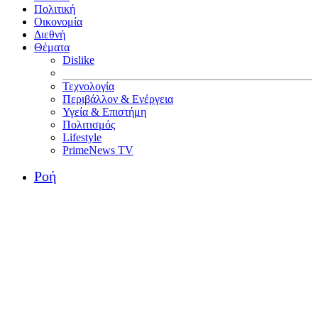
Πολιτική
Οικονομία
Διεθνή
Θέματα
Dislike
Τεχνολογία
Περιβάλλον & Ενέργεια
Υγεία & Επιστήμη
Πολιτισμός
Lifestyle
PrimeNews TV
Ροή