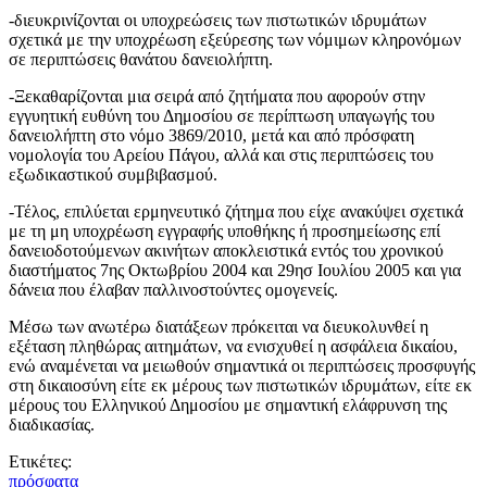
-διευκρινίζονται οι υποχρεώσεις των πιστωτικών ιδρυμάτων
σχετικά με την υποχρέωση εξεύρεσης των νόμιμων κληρονόμων
σε περιπτώσεις θανάτου δανειολήπτη.
-Ξεκαθαρίζονται μια σειρά από ζητήματα που αφορούν στην
εγγυητική ευθύνη του Δημοσίου σε περίπτωση υπαγωγής του
δανειολήπτη στο νόμο 3869/2010, μετά και από πρόσφατη
νομολογία του Αρείου Πάγου, αλλά και στις περιπτώσεις του
εξωδικαστικού συμβιβασμού.
-Τέλος, επιλύεται ερμηνευτικό ζήτημα που είχε ανακύψει σχετικά
με τη μη υποχρέωση εγγραφής υποθήκης ή προσημείωσης επί
δανειοδοτούμενων ακινήτων αποκλειστικά εντός του χρονικού
διαστήματος 7ης Οκτωβρίου 2004 και 29ησ Ιουλίου 2005 και για
δάνεια που έλαβαν παλλινοστούντες ομογενείς.
Μέσω των ανωτέρω διατάξεων πρόκειται να διευκολυνθεί η
εξέταση πληθώρας αιτημάτων, να ενισχυθεί η ασφάλεια δικαίου,
ενώ αναμένεται να μειωθούν σημαντικά οι περιπτώσεις προσφυγής
στη δικαιοσύνη είτε εκ μέρους των πιστωτικών ιδρυμάτων, είτε εκ
μέρους του Ελληνικού Δημοσίου με σημαντική ελάφρυνση της
διαδικασίας.
Ετικέτες:
πρόσφατα