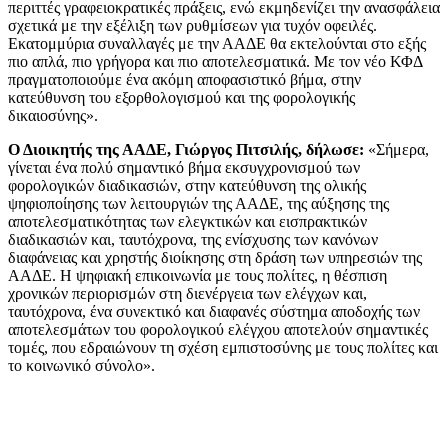
περιττές γραφειοκρατικές πράξεις, ενώ εκμηδενίζει την ανασφάλεια
σχετικά με την εξέλιξη των ρυθμίσεων για τυχόν οφειλές.
Εκατομμύρια συναλλαγές με την ΑΑΔΕ θα εκτελούνται στο εξής
πιο απλά, πιο γρήγορα και πιο αποτελεσματικά. Με τον νέο ΚΦΔ
πραγματοποιούμε ένα ακόμη αποφασιστικό βήμα, στην
κατεύθυνση του εξορθολογισμού και της φορολογικής
δικαιοσύνης».
Ο Διοικητής της ΑΑΔΕ, Γιώργος Πιτσιλής, δήλωσε:
«Σήμερα,
γίνεται ένα πολύ σημαντικό βήμα εκσυγχρονισμού των
φορολογικών διαδικασιών, στην κατεύθυνση της ολικής
ψηφιοποίησης των λειτουργιών της ΑΑΔΕ, της αύξησης της
αποτελεσματικότητας των ελεγκτικών και εισπρακτικών
διαδικασιών και, ταυτόχρονα, της ενίσχυσης των κανόνων
διαφάνειας και χρηστής διοίκησης στη δράση των υπηρεσιών της
ΑΑΔΕ. Η ψηφιακή επικοινωνία με τους πολίτες, η θέσπιση
χρονικών περιορισμών στη διενέργεια των ελέγχων και,
ταυτόχρονα, ένα συνεκτικό και διαφανές σύστημα αποδοχής των
αποτελεσμάτων του φορολογικού ελέγχου αποτελούν σημαντικές
τομές, που εδραιώνουν τη σχέση εμπιστοσύνης με τους πολίτες και
το κοινωνικό σύνολο».