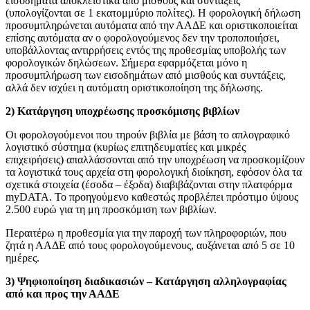
εισοδήματα αποκλειστικά από μισθούς και συντάξεις
(υπολογίζονται σε 1 εκατομμύριο πολίτες). Η φορολογική δήλωση
προσυμπληρώνεται αυτόματα από την ΑΑΔΕ και οριστικοποιείται
επίσης αυτόματα αν ο φορολογούμενος δεν την τροποποιήσει,
υποβάλλοντας αντιρρήσεις εντός της προθεσμίας υποβολής των
φορολογικών δηλώσεων. Σήμερα εφαρμόζεται μόνο η
προσυμπλήρωση των εισοδημάτων από μισθούς και συντάξεις,
αλλά δεν ισχύει η αυτόματη οριστικοποίηση της δήλωσης.
2) Κατάργηση υποχρέωσης προσκόμισης βιβλίων
Οι φορολογούμενοι που τηρούν βιβλία με βάση το απλογραφικό
λογιστικό σύστημα (κυρίως επιτηδευματίες και μικρές
επιχειρήσεις) απαλλάσσονται από την υποχρέωση να προσκομίζουν
τα λογιστικά τους αρχεία στη φορολογική διοίκηση, εφόσον όλα τα
σχετικά στοιχεία (έσοδα – έξοδα) διαβιβάζονται στην πλατφόρμα
myDATA. Το προηγούμενο καθεστώς προβλέπει πρόστιμο ύψους
2.500 ευρώ για τη μη προσκόμιση των βιβλίων.
Περαιτέρω η προθεσμία για την παροχή των πληροφοριών, που
ζητά η ΑΑΔΕ από τους φορολογούμενους, αυξάνεται από 5 σε 10
ημέρες.
3) Ψηφιοποίηση διαδικασιών – Κατάργηση αλληλογραφίας
από και προς την ΑΑΔΕ