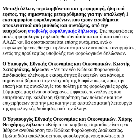
Μεταξύ άλλων, περιλαμβάνεται και η εφαρμογή, ήδη από
εφέτος, της σημαντικής μεταρρύθμισης για την απαλλαγή 1
εκατομμυρίου φορολογουμένων, που έχουν εισοδήματα
αποκλειστικά από μισθούς και συντάξεις, από την
υποχρέωση
υποβολής φορολογικής δήλωσης
.
Στις περιπτώσεις
αυτές η φορολογική δήλωση θα συντάσσεται αυτόματα από την
ΑΑΔΕ και θα οριστικοποιείται επίσης αυτόματα, ενώ ο
φορολογούμενος θα έχει τη δυνατότητα να διατυπώσει αντιρρήσεις
εντός της προθεσμίας υποβολής των φορολογικών δηλώσεων.
Ο Υπουργός Εθνικής Οικονομίας και Οικονομικών, Κωστής
Χατζηδάκης, δήλωσε:
«Με τον νέο Κώδικα Φορολογικής
Διαδικασίας κλείνουμε εκκρεμότητες δεκαετιών και κάνουμε
σημαντικά βήματα στην ενίσχυση της διαφάνειας ως προς την
επαφή και τις συναλλαγές του πολίτη με τις φορολογικές αρχές.
Σύμμαχός μας είναι οι σύγχρονες ψηφιακές τεχνολογίες που
επιτρέπουν την καλύτερη εξυπηρέτηση των πολιτών και των
επιχειρήσεων από την μια και την πιο αποτελεσματική λειτουργία
της φορολογικής διοίκησης από την άλλη».
Ο Υφυπουργός Εθνικής Οικονομίας και Οικονομικών, Χάρης
Θεοχάρης, δήλωσε:
«Καίρια και κομβικής σημασίας είναι η εκ
βάθρων αναθεώρηση του Κώδικα Φορολογικής Διαδικασίας.
Πρώτα διότι απαλλάσσει τους φορολογούμενους πολίτες από