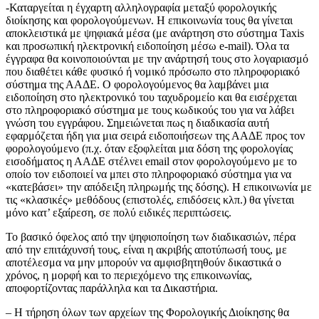
-Καταργείται η έγχαρτη αλληλογραφία μεταξύ φορολογικής
διοίκησης και φορολογούμενων. Η επικοινωνία τους θα γίνεται
αποκλειστικά με ψηφιακά μέσα (με ανάρτηση στο σύστημα Taxis
και προσωπική ηλεκτρονική ειδοποίηση μέσω e-mail). Όλα τα
έγγραφα θα κοινοποιούνται με την ανάρτησή τους στο λογαριασμό
που διαθέτει κάθε φυσικό ή νομικό πρόσωπο στο πληροφοριακό
σύστημα της ΑΑΔΕ. Ο φορολογούμενος θα λαμβάνει μια
ειδοποίηση στο ηλεκτρονικό του ταχυδρομείο και θα εισέρχεται
στο πληροφοριακό σύστημα με τους κωδικούς του για να λάβει
γνώση του εγγράφου. Σημειώνεται πως η διαδικασία αυτή
εφαρμόζεται ήδη για μια σειρά ειδοποιήσεων της ΑΑΔΕ προς τον
φορολογούμενο (π.χ. όταν εξοφλείται μια δόση της φορολογίας
εισοδήματος η ΑΑΔΕ στέλνει email στον φορολογούμενο με το
οποίο τον ειδοποιεί να μπει στο πληροφοριακό σύστημα για να
«κατεβάσει» την απόδειξη πληρωμής της δόσης). Η επικοινωνία με
τις «κλασικές» μεθόδους (επιστολές, επιδόσεις κλπ.) θα γίνεται
μόνο κατ’ εξαίρεση, σε πολύ ειδικές περιπτώσεις.
Το βασικό όφελος από την ψηφιοποίηση των διαδικασιών, πέρα
από την επιτάχυνσή τους, είναι η ακριβής αποτύπωσή τους, με
αποτέλεσμα να μην μπορούν να αμφισβητηθούν δικαστικά ο
χρόνος, η μορφή και το περιεχόμενο της επικοινωνίας,
αποφορτίζοντας παράλληλα και τα Δικαστήρια.
– Η τήρηση όλων των αρχείων της Φορολογικής Διοίκησης θα