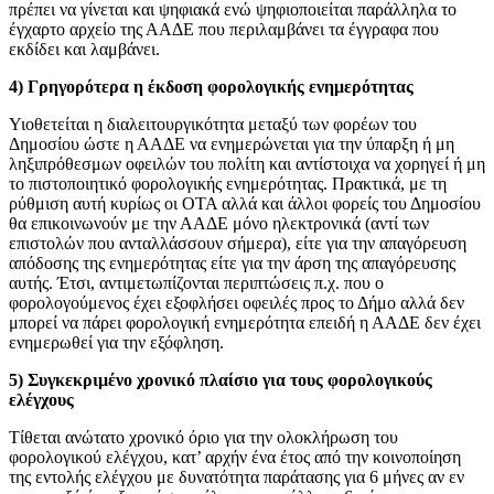
πρέπει να γίνεται και ψηφιακά ενώ ψηφιοποιείται παράλληλα το
έγχαρτο αρχείο της ΑΑΔΕ που περιλαμβάνει τα έγγραφα που
εκδίδει και λαμβάνει.
4) Γρηγορότερα η έκδοση φορολογικής ενημερότητας
Υιοθετείται η διαλειτουργικότητα μεταξύ των φορέων του
Δημοσίου ώστε η ΑΑΔΕ να ενημερώνεται για την ύπαρξη ή μη
ληξιπρόθεσμων οφειλών του πολίτη και αντίστοιχα να χορηγεί ή μη
το πιστοποιητικό φορολογικής ενημερότητας. Πρακτικά, με τη
ρύθμιση αυτή κυρίως οι ΟΤΑ αλλά και άλλοι φορείς του Δημοσίου
θα επικοινωνούν με την ΑΑΔΕ μόνο ηλεκτρονικά (αντί των
επιστολών που ανταλλάσσουν σήμερα), είτε για την απαγόρευση
απόδοσης της ενημερότητας είτε για την άρση της απαγόρευσης
αυτής. Έτσι, αντιμετωπίζονται περιπτώσεις π.χ. που ο
φορολογούμενος έχει εξοφλήσει οφειλές προς το Δήμο αλλά δεν
μπορεί να πάρει φορολογική ενημερότητα επειδή η ΑΑΔΕ δεν έχει
ενημερωθεί για την εξόφληση.
5) Συγκεκριμένο χρονικό πλαίσιο για τους φορολογικούς
ελέγχους
Τίθεται ανώτατο χρονικό όριο για την ολοκλήρωση του
φορολογικού ελέγχου, κατ’ αρχήν ένα έτος από την κοινοποίηση
της εντολής ελέγχου με δυνατότητα παράτασης για 6 μήνες αν εν