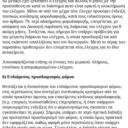
τω μεταξύ έχει ξεκινήσει ο έλεγχος και άλλους 6 μήνες με την
προϋπόθεση αν κατά το διάστημα αυτό είναι εφικτή η ολοκλήρωση
του ελέγχου. Μόνο αν από τον μέχρι τότε έλεγχο προκύψει ένδειξη
ποινικώς κολάσιμης φοροδιαφυγής, κατά τους ειδικότερους όρους
του άρθρου 79, περί αδικήματος φοροδιαφυγής, επιτρέπεται, με
απόφαση του Διοικητή παράταση της διάρκειας του ελέγχου για 8
ακόμη μήνες. Τονίζεται, πως σήμερα δεν υπάρχει πρόβλεψη για
την μέγιστη διάρκεια του ελέγχου, η οποία προσδιορίζεται από
τους εκάστοτε υπαλλήλους που τον διενεργούν. Μετά το πέρας των
παραπάνω προθεσμιών δεν επιτρέπεται νέος έλεγχος για το ίδιο
αντικείμενο.
Αποσαφηνίζονται επίσης οι έννοιες του μερικού, πλήρους,
επιτόπιου ή απομακρυσμένου ελέγχου.
6) Eνδιάμεσος προσδιορισμός φόρου
Θεσπίζεται η δυνατότητα του ενδιάμεσου προσδιορισμού φόρου,
στις περιπτώσεις που συντρέχει συνδυασμός κριτηρίων από τα
οποία προκύπτει άμεσος και επικείμενος κίνδυνος φοροδιαφυγής
(π.χ. εποχικές νεοσυσταθείσες επιχειρήσεις, ή όταν υπάρχουν
συγκεκριμένες ενδείξεις ότι ο φορολογούμενος σκοπεύει να
εγκαταλείψει τη χώρα). Σήμερα, υπάρχει σε ισχύ σχετική διάταξη
για προληπτικό προσδιορισμό του φόρου, η οποία όμως πρακτικά
δεν εφαρμόζεται, καθώς αφορά μόνο περιπτώσεις όπου υπάρχει
ένδειξη φυγής από τη χώρα. Τώρα πλέον, η διάταξη γίνεται πιο