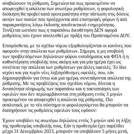
αναβιώσουν τη ρύθμιση. Σημειώνεται πως προκειμένου να
αποφευχθεί η απώλεια των ανωτέρω ρυθμίσεων, η φορολογική
διοίκηση θα προβεί κατά προτεραιότητα στην πίστωση στις δόσεις
αυτών των ποσών που προέρχονται από επιστροφές φόρων ή από
παρακρατήσεις λόγω έκδοσης αποδεικτικού ενημερότητας.
Τονίζεται ωστόσο πως η παραπάνω διευθέτηση ΔΕΝ αφορά
ρυθμίσεις που έχουν απολεσθεί με πράξη του Προϊσταμένου ΔΟΥ.
Επιπρόσθετα, με το σχέδιο νόμου εξορθολογίζονται οι κανόνες που
αφορούν στην απώλεια των ρυθμίσεων. Σήμερα, η μη υποβολή
των προβλεπόμενων δηλώσεων φόρου εισοδήματος και ΦΠΑ ή η
καθυστέρηση υποβολής τους ακόμη και για μία ημέρα έχει ως
συνέπεια την απώλεια των ρυθμίσεων για άλλες οφειλές. Το ίδιο
ισχύει και για τυχόν νέες ληξιπρόθεσμες οφειλές, που, εάν
δημιουργηθούν για έστω και μια ημέρα, συνεπάγονται απώλεια της
ρύθμισης. Με τις προβλέψεις του σχεδίου νόμου, δίνεται η
δυνατότητα πληρωμής των παραπάνω και η τακτοποίηση των
οφειλών που δεν περιλαμβάνονται στη ρύθμιση εντός 3 μηνών
προκειμένου να αποφευχθεί η απώλεια της ρύθμισης. Πιο
αναλυτικά, με το νέο σύστημα οι φορολογούμενοι θα μπορούν να
διατηρήσουν τις ρυθμίσεις οφειλών τους εφόσον:
Έχουν υποβάλει τις ανωτέρω δηλώσεις εντός 3 μηνών από τη λήξη
της προθεσμίας υποβολής τους. Εάν η προθεσμία έχει παρέλθει
μέχρι 31 Δεκεμβρίου 2023, μπορούν να υποβάλουν 5 μήνες μετά,