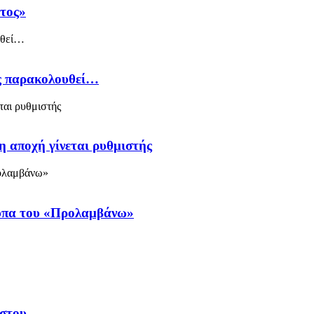
άτος»
ός παρακολουθεί…
η αποχή γίνεται ρυθμιστής
ύπα του «Προλαμβάνω»
υστου