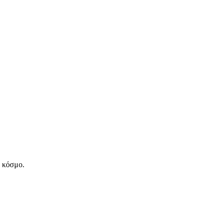
ν κόσμο.