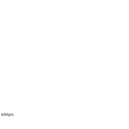
ν κόσμο.