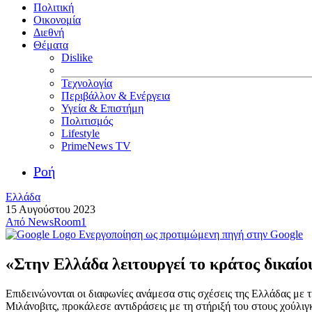
Πολιτική
Οικονομία
Διεθνή
Θέματα
Dislike
Τεχνολογία
Περιβάλλον & Ενέργεια
Υγεία & Επιστήμη
Πολιτισμός
Lifestyle
PrimeNews TV
Ροή
Ελλάδα
15 Αυγούστου 2023
Από
NewsRoom1
Ενεργοποίηση ως προτιμώμενη πηγή στην Google
«Στην Ελλάδα λειτουργεί το κράτος δικαί
Επιδεινώνονται οι διαφωνίες ανάμεσα στις σχέσεις της Ελλάδας με 
Μιλάνοβιτς, προκάλεσε αντιδράσεις με τη στήριξή του στους χούλιγ