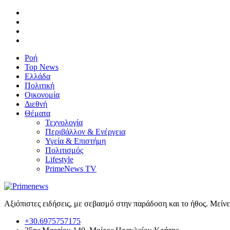
Ροή
Top News
Ελλάδα
Πολιτική
Οικονομία
Διεθνή
Θέματα
Τεχνολογία
Περιβάλλον & Ενέργεια
Υγεία & Επιστήμη
Πολιτισμός
Lifestyle
PrimeNews TV
Αξιόπιστες ειδήσεις, με σεβασμό στην παράδοση και το ήθος. Μείν
+30.6975757175