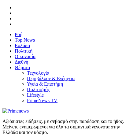
Ροή
Top News
Ελλάδα
Πολιτική
Οικονομία
Διεθνή
Θέματα
Τεχνολογία
Περιβάλλον & Ενέργεια
Υγεία & Επιστήμη
Πολιτισμός
Lifestyle
PrimeNews TV
Αξιόπιστες ειδήσεις, με σεβασμό στην παράδοση και το ήθος.
Μείνετε ενημερωμένοι για όλα τα σημαντικά γεγονότα στην
Ελλάδα και τον κόσμο.