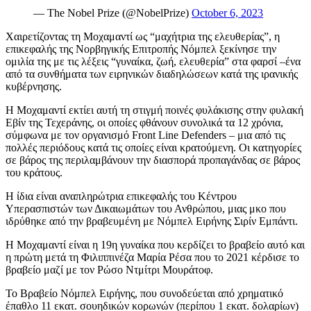
— The Nobel Prize (@NobelPrize)
October 6, 2023
Χαιρετίζοντας τη Μοχαμαντί ως “μαχήτρια της ελευθερίας”, η
επικεφαλής της Νορβηγικής Επιτροπής Νόμπελ ξεκίνησε την
ομιλία της με τις λέξεις “γυναίκα, ζωή, ελευθερία” στα φαρσί –ένα
από τα συνθήματα των ειρηνικών διαδηλώσεων κατά της ιρανικής
κυβέρνησης.
Η Μοχαμαντί εκτίει αυτή τη στιγμή ποινές φυλάκισης στην φυλακή
Εβίν της Τεχεράνης, οι οποίες φθάνουν συνολικά τα 12 χρόνια,
σύμφωνα με τον οργανισμό Front Line Defenders – μια από τις
πολλές περιόδους κατά τις οποίες είναι κρατούμενη. Οι κατηγορίες
σε βάρος της περιλαμβάνουν την διασπορά προπαγάνδας σε βάρος
του κράτους.
Η ίδια είναι αναπληρώτρια επικεφαλής του Κέντρου
Υπερασπιστών των Δικαιωμάτων του Ανθρώπου, μιας μκο που
ιδρύθηκε από την βραβευμένη με Νόμπελ Ειρήνης Σιρίν Εμπάντι.
Η Μοχαμαντί είναι η 19η γυναίκα που κερδίζει το βραβείο αυτό και
η πρώτη μετά τη Φιλιππινέζα Μαρία Ρέσα που το 2021 κέρδισε το
βραβείο μαζί με τον Ρώσο Ντμίτρι Μουράτοφ.
Το Βραβείο Νόμπελ Ειρήνης, που συνοδεύεται από χρηματικό
έπαθλο 11 εκατ. σουηδικών κορωνών (περίπου 1 εκατ. δολαρίων)