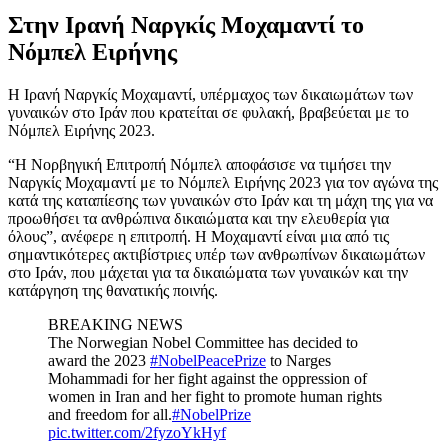
Στην Ιρανή Ναργκίς Μοχαμαντί το
Νόμπελ Ειρήνης
Η Ιρανή Ναργκίς Μοχαμαντί, υπέρμαχος των δικαιωμάτων των
γυναικών στο Ιράν που κρατείται σε φυλακή, βραβεύεται με το
Νόμπελ Ειρήνης 2023.
“Η Νορβηγική Επιτροπή Νόμπελ αποφάσισε να τιμήσει την
Ναργκίς Μοχαμαντί με το Νόμπελ Ειρήνης 2023 για τον αγώνα της
κατά της καταπίεσης των γυναικών στο Ιράν και τη μάχη της για να
προωθήσει τα ανθρώπινα δικαιώματα και την ελευθερία για
όλους”, ανέφερε η επιτροπή. Η Μοχαμαντί είναι μια από τις
σημαντικότερες ακτιβίστριες υπέρ των ανθρωπίνων δικαιωμάτων
στο Ιράν, που μάχεται για τα δικαιώματα των γυναικών και την
κατάργηση της θανατικής ποινής.
BREAKING NEWS
The Norwegian Nobel Committee has decided to
award the 2023
#NobelPeacePrize
to Narges
Mohammadi for her fight against the oppression of
women in Iran and her fight to promote human rights
and freedom for all.
#NobelPrize
pic.twitter.com/2fyzoYkHyf