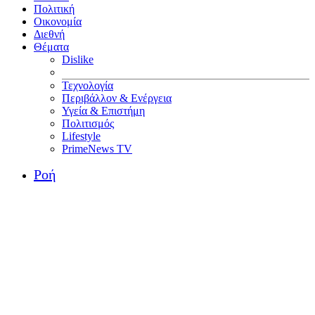
Πολιτική
Οικονομία
Διεθνή
Θέματα
Dislike
Τεχνολογία
Περιβάλλον & Ενέργεια
Υγεία & Επιστήμη
Πολιτισμός
Lifestyle
PrimeNews TV
Ροή