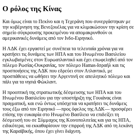
Ο ρόλος της Κίνας
Και όμως είναι το Πεκίνο και η Τεχεράνη που συνεργάστηκαν με
την κυβέρνηση της Βενεζουέλας για να κλιμακώσουν την κρίση σε
σημείο σύγκρουσης προκειμένου να απομακρυνθούν οι
αμερικανικές δυνάμεις από τον Ινδο-Ειρηνικό.
Η ΛΔΚ έχει εργαστεί με συνέπεια τα τελευταία χρόνια για να
κρατήσει τις δυνάμεις των ΗΠΑ και του Ηνωμένου Βασιλείου
εγκλωβισμένες στον Ευρωατλαντικό και έχει επωφεληθεί από τον
πόλεμο Ρωσίας-Ουκρανίας, τον πόλεμο Hamas-Ισραήλ και τις
προσποιήσεις της ΛΔΚ που εδρεύει στον Ατλαντικό, με
προσπάθειες να ωθήσει την Αργεντινή σε απειλητικό πόλεμο και
πάλι για τα νησιά Φώκλαντ.
Η προοπτική της στρατιωτικής δέσμευσης των ΗΠΑ και του
Ηνωμένου Βασιλείου για την υποστήριξη της Γουιάνας είναι
πραγματική, και ενώ όντως υπόσχεται να κρατήσει τις δυνάμεις
τους έξω από τον Ειρηνικό —προς όφελος της ΛΔΚ— προσφέρει
επίσης την ευκαιρία στο Ηνωμένο Βασίλειο να επιδείξει τη
δέσμευσή του σε Σύμμαχος της Κοινοπολιτείας και για τις ΗΠΑ,
ειδικότερα, να εκκαθαρίσουν την επιρροή της ΛΔΚ από τη λεκάνη
της Καραϊβικής, όπου έχει γίνει διάχυτη.