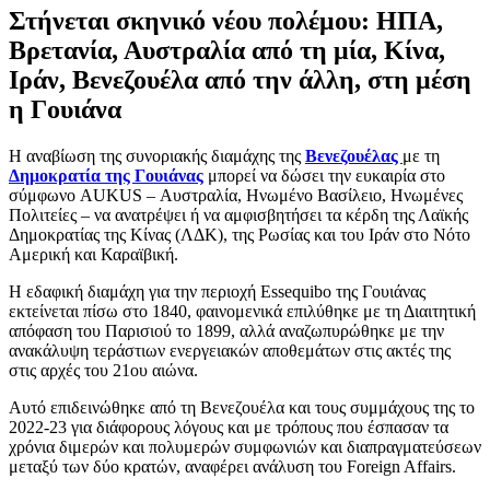
Στήνεται σκηνικό νέου πολέμου: ΗΠΑ,
Βρετανία, Αυστραλία από τη μία, Κίνα,
Ιράν, Βενεζουέλα από την άλλη, στη μέση
η Γουιάνα
Η αναβίωση της συνοριακής διαμάχης της
Βενεζουέλας
με τη
Δημοκρατία της Γουιάνας
μπορεί να δώσει την ευκαιρία στο
σύμφωνο AUKUS – Αυστραλία, Ηνωμένο Βασίλειο, Ηνωμένες
Πολιτείες – να ανατρέψει ή να αμφισβητήσει τα κέρδη της Λαϊκής
Δημοκρατίας της Κίνας (ΛΔΚ), της Ρωσίας και του Ιράν στο Νότο
Αμερική και Καραϊβική.
Η εδαφική διαμάχη για την περιοχή Essequibo της Γουιάνας
εκτείνεται πίσω στο 1840, φαινομενικά επιλύθηκε με τη Διαιτητική
απόφαση του Παρισιού το 1899, αλλά αναζωπυρώθηκε με την
ανακάλυψη τεράστιων ενεργειακών αποθεμάτων στις ακτές της
στις αρχές του 21ου αιώνα.
Αυτό επιδεινώθηκε από τη Βενεζουέλα και τους συμμάχους της το
2022-23 για διάφορους λόγους και με τρόπους που έσπασαν τα
χρόνια διμερών και πολυμερών συμφωνιών και διαπραγματεύσεων
μεταξύ των δύο κρατών, αναφέρει ανάλυση του Foreign Affairs.