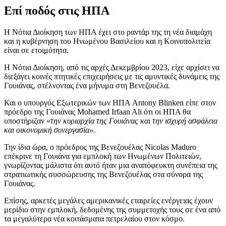
Επί ποδός στις ΗΠΑ
Η Νότια Διοίκηση των ΗΠΑ έχει στο ραντάρ της τη νέα διαμάχη
και η κυβέρνηση του Ηνωμένου Βασιλείου και η Κοινοπολιτεία
είναι σε ετοιμότητα.
Η Νότια Διοίκηση, από τις αρχές Δεκεμβρίου 2023, είχε αρχίσει να
διεξάγει κοινές πτητικές επιχειρήσεις με τις αμυντικές δυνάμεις της
Γουιάνας, στέλνοντας ένα μήνυμα στη Βενεζουέλα.
Και ο υπουργός Εξωτερικών των ΗΠΑ Antony Blinken είπε στον
πρόεδρο της Γουιάνας Mohamed Irfaan Ali ότι οι ΗΠΑ θα
υποστήριζαν «
την κυριαρχία της Γουιάνας και την ισχυρή ασφάλεια
και οικονομική συνεργασία».
Την ίδια ώρα, ο πρόεδρος της Βενεζουέλας Nicolas Maduro
επέκρινε τη Γουιάνα για εμπλοκή των Ηνωμένων Πολιτειών,
γνωρίζοντας μάλιστα ότι αυτό ήταν μια αναπόφευκτη συνέπεια της
στρατιωτικής συσσώρευσης της Βενεζουέλας στα σύνορα της
Γουιάνας.
Επίσης, αρκετές μεγάλες αμερικανικές εταιρείες ενέργειας έχουν
μερίδιο στην εμπλοκή, δεδομένης της συμμετοχής τους σε ένα από
τα μεγαλύτερα νέα κοιτάσματα πετρελαίου στον κόσμο.