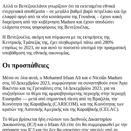
Αλλά οι Βενεζουελάνοι γνωρίζουν ότι τα εκτεταμένα εθνικά
ενεργειακά αποθέματα – σε μεγάλο βαθμό βαρύ πετρέλαιο και όχι
ελαφρύ αργό από τα νέα κοιτάσματα της Γουιάνας – έχουν κακή
διαχείριση από την κυβέρνηση Maduro και έχουν αποδώσει
ελάχιστα στους ψηφοφόρους της Βενεζουέλας.
Η Βενεζουέλα, ακόμη και σύμφωνα με τις εκτιμήσεις της
Κεντρικής Τράπεζας της, έχει πληθωρισμό πάνω από 280%
ετησίως το 2023, αν και αυτό το ποσοστό υποτιμά την πραγματική
υποβάθμιση της εθνικής οικονομίας.
Οι προσπάθειες
Μέσα σε όλα αυτά, ο Mohamed Irfaan Ali και ο Nicolàs Maduro
στις 10 Δεκεμβρίου 2023, συμφώνησαν να συναντηθούν στον Άγιο
Βικέντιο και τις Γρεναδίνες στις 14 Δεκεμβρίου 2023, για να
συζητήσουν το θέμα της αμφισβητούμενης περιοχής στην περιοχή
Essequibo — μετά από σημαντική πίεση από τη Βραζιλία, την
Κοινότητα της Καραϊβικής (CARICOM), και της Κοινότητας των
κρατών της Λατινικής Αμερικής και της Καραϊβικής (CELAC).
Το θέμα βρίσκεται ήδη ενώπιον του Διεθνούς Δικαστηρίου
Δικαιοσύνης (ICJ) και ο Irfaan Ali είπε ότι θα συμμορφωθεί με την
απόφαση του ICJ και ότι δεν θα υποκύψει στις απειλές από τη