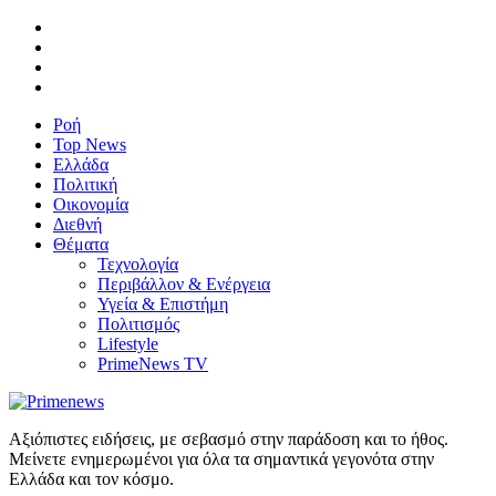
Ροή
Top News
Ελλάδα
Πολιτική
Οικονομία
Διεθνή
Θέματα
Τεχνολογία
Περιβάλλον & Ενέργεια
Υγεία & Επιστήμη
Πολιτισμός
Lifestyle
PrimeNews TV
Αξιόπιστες ειδήσεις, με σεβασμό στην παράδοση και το ήθος.
Μείνετε ενημερωμένοι για όλα τα σημαντικά γεγονότα στην
Ελλάδα και τον κόσμο.