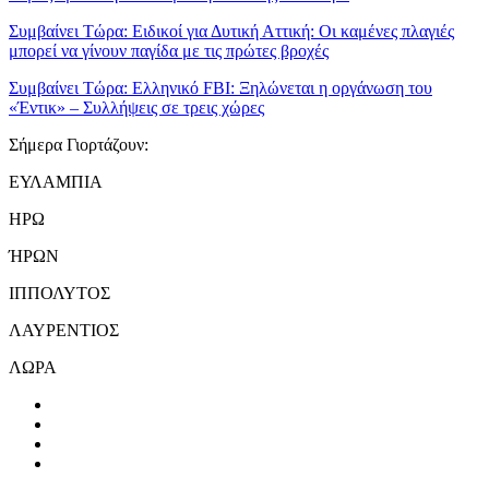
Συμβαίνει Τώρα:
Ειδικοί για Δυτική Αττική: Οι καμένες πλαγιές
μπορεί να γίνουν παγίδα με τις πρώτες βροχές
Συμβαίνει Τώρα:
Ελληνικό FBI: Ξηλώνεται η οργάνωση του
«Έντικ» – Συλλήψεις σε τρεις χώρες
Σήμερα Γιορτάζουν:
ΕΥΛΑΜΠΙΑ
ΗΡΩ
ΉΡΩΝ
ΙΠΠΟΛΥΤΟΣ
ΛΑΥΡΕΝΤΙΟΣ
ΛΩΡΑ