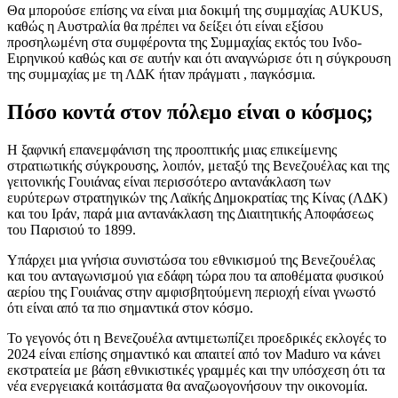
Θα μπορούσε επίσης να είναι μια δοκιμή της συμμαχίας AUKUS,
καθώς η Αυστραλία θα πρέπει να δείξει ότι είναι εξίσου
προσηλωμένη στα συμφέροντα της Συμμαχίας εκτός του Ινδο-
Ειρηνικού καθώς και σε αυτήν και ότι αναγνώρισε ότι η σύγκρουση
της συμμαχίας με τη ΛΔΚ ήταν πράγματι , παγκόσμια.
Πόσο κοντά στον πόλεμο είναι ο κόσμος;
Η ξαφνική επανεμφάνιση της προοπτικής μιας επικείμενης
στρατιωτικής σύγκρουσης, λοιπόν, μεταξύ της Βενεζουέλας και της
γειτονικής Γουιάνας είναι περισσότερο αντανάκλαση των
ευρύτερων στρατηγικών της Λαϊκής Δημοκρατίας της Κίνας (ΛΔΚ)
και του Ιράν, παρά μια αντανάκλαση της Διαιτητικής Αποφάσεως
του Παρισιού το 1899.
Υπάρχει μια γνήσια συνιστώσα του εθνικισμού της Βενεζουέλας
και του ανταγωνισμού για εδάφη τώρα που τα αποθέματα φυσικού
αερίου της Γουιάνας στην αμφισβητούμενη περιοχή είναι γνωστό
ότι είναι από τα πιο σημαντικά στον κόσμο.
Το γεγονός ότι η Βενεζουέλα αντιμετωπίζει προεδρικές εκλογές το
2024 είναι επίσης σημαντικό και απαιτεί από τον Maduro να κάνει
εκστρατεία με βάση εθνικιστικές γραμμές και την υπόσχεση ότι τα
νέα ενεργειακά κοιτάσματα θα αναζωογονήσουν την οικονομία.