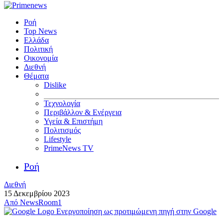
Ροή
Top News
Ελλάδα
Πολιτική
Οικονομία
Διεθνή
Θέματα
Dislike
Τεχνολογία
Περιβάλλον & Ενέργεια
Υγεία & Επιστήμη
Πολιτισμός
Lifestyle
PrimeNews TV
Ροή
Διεθνή
15 Δεκεμβρίου 2023
Από
NewsRoom1
Ενεργοποίηση ως προτιμώμενη πηγή στην Google