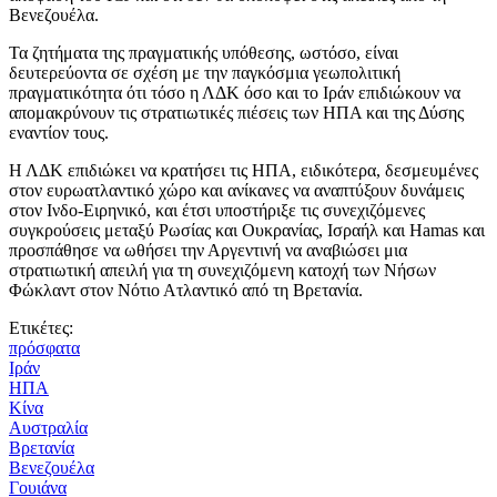
Βενεζουέλα.
Τα ζητήματα της πραγματικής υπόθεσης, ωστόσο, είναι
δευτερεύοντα σε σχέση με την παγκόσμια γεωπολιτική
πραγματικότητα ότι τόσο η ΛΔΚ όσο και το Ιράν επιδιώκουν να
απομακρύνουν τις στρατιωτικές πιέσεις των ΗΠΑ και της Δύσης
εναντίον τους.
Η ΛΔΚ επιδιώκει να κρατήσει τις ΗΠΑ, ειδικότερα, δεσμευμένες
στον ευρωατλαντικό χώρο και ανίκανες να αναπτύξουν δυνάμεις
στον Ινδο-Ειρηνικό, και έτσι υποστήριξε τις συνεχιζόμενες
συγκρούσεις μεταξύ Ρωσίας και Ουκρανίας, Ισραήλ και Hamas και
προσπάθησε να ωθήσει την Αργεντινή να αναβιώσει μια
στρατιωτική απειλή για τη συνεχιζόμενη κατοχή των Νήσων
Φώκλαντ στον Νότιο Ατλαντικό από τη Βρετανία.
Ετικέτες:
πρόσφατα
Ιράν
ΗΠΑ
Κίνα
Αυστραλία
Βρετανία
Βενεζουέλα
Γουιάνα