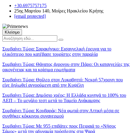
+30.6975757175
25ης Μαρτίου 140, Μοίρες Ηρακλείου Κρήτης
[email protected]
Κλείσιμο
Συμβαίνει Τώρα:
Σαρακήνικο: Εισαγγελική έρευνα για το
ελικόπτερο που κατέβασε τουρίστες στην παραλία
Συμβαίνει Τώρα:
Θάνατος 4χρονου στην Πάρο: Οι καταγγελίες της
οικογένειας και τα κρίσιμα ερωτήματα
Συμβαίνει Τώρα:
Θρίλερ στον Λυκαβηττό: Νεκρή 57χρονη που
είχε δηλωθεί αγνοούμενη από την Κυψέλη
Συμβαίνει Τώρα:
Δημόσιο χρέος: Η Ελλάδα κυνηγά το 100% του
ΑΕΠ – Το μεγάλο τεστ μετά το Ταμείο Ανάκαμψης
Συμβαίνει Τώρα:
Κουβαράς: Νέα φωτιά στην Αττική μέσα σε
συνθήκες κόκκινου συναγερμού
Συμβαίνει Τώρα:
Με 955 επιβάτες προς Πειραιά το «Νήσος
Σάμος» μετά την αδυναμία πρόσδεσης στα Ψαρά