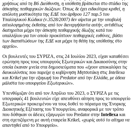
χρήσεως από τη Β6 Διεύθυνση, η υπόθεση βρίσκεται στο στάδιο της
άσκησης πειθαρχικών διώξεων. Όπως δε έχει ειδικότερα κριθεί, η
απόλυτη μυστικότητα της ΕΔΕ του άρθρου 127 παρ.5 του
Υπαλληλικού Κώδικα (ν.3528/2007) δεν αίρεται με την υποβολή
αιτιολογημένης έκθεσης από τον διενεργήσαντα αυτήν, αντιθέτως
διατηρείται μέχρι την άσκηση πειθαρχικής δίωξης κατά του
υπαλλήλου για τον οποίο προκύπτουν πειθαρχικές ευθύνες, βάσει
των διαπιστώσεων της ΕΔΕ και μέχρι τη θέση της υπόθεσης στο
αρχείο».
Οι βουλευτές του ΣΥΡΙΖΑ, στις 24 Ιουλίου 2023, είχαν καταθέσει
ερώτηση προς τους υπουργούς Εξωτερικών και Δικαιοσύνης στην
οποία έκαναν μνεία στα δημοσιεύματα που
«έχουν αποκαλύψει τις
διευκολύνσεις που παρείχε η κυβέρνηση Μητσοτάκη στις Intellexa
και Krikel για την εξαγωγή του Predator από την Ελλάδα, με άδεια
μάλιστα του υπουργείου Εξωτερικών».
Υπενθύμιζαν ότι από τον Απρίλιο του 2023, ο ΣΥΡΙΖΑ με τις
υπογραφές 41 βουλευτών είχε απευθύνει αίτηση προς το υπουργείο
Εξωτερικών προκειμένου να τους δοθεί το πόρισμα της Ένορκης
Διοικητικής Εξέτασης του Υπουργείου, αναφορικά με τον τρόπο
που δόθηκαν οι άδειες εξαγωγών του Predator στην
Intellexa
και
στη σχετιζόμενη με αυτή εταιρεία Krikel,
«χωρίς αυτό το αίτημα να
απαντηθεί από το Υπουργείο».