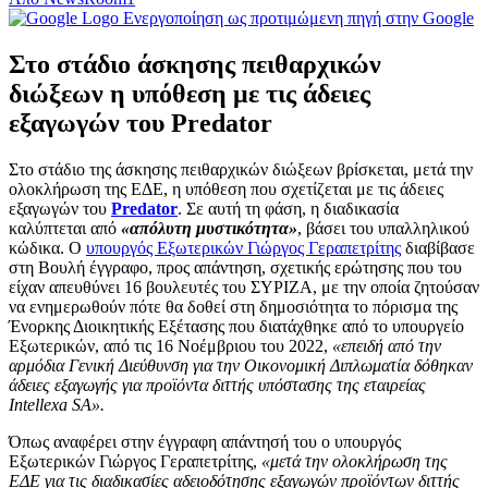
Ενεργοποίηση ως προτιμώμενη πηγή στην Google
Στο στάδιο άσκησης πειθαρχικών
διώξεων η υπόθεση με τις άδειες
εξαγωγών του Predator
Στο στάδιο της άσκησης πειθαρχικών διώξεων βρίσκεται, μετά την
ολοκλήρωση της ΕΔΕ, η υπόθεση που σχετίζεται με τις άδειες
εξαγωγών του
Predator
. Σε αυτή τη φάση, η διαδικασία
καλύπτεται από
«απόλυτη μυστικότητα»
, βάσει του υπαλληλικού
κώδικα. Ο
υπουργός Εξωτερικών Γιώργος Γεραπετρίτης
διαβίβασε
στη Βουλή έγγραφο, προς απάντηση, σχετικής ερώτησης που του
είχαν απευθύνει 16 βουλευτές του ΣΥΡΙΖΑ, με την οποία ζητούσαν
να ενημερωθούν πότε θα δοθεί στη δημοσιότητα το πόρισμα της
Ένορκης Διοικητικής Εξέτασης που διατάχθηκε από το υπουργείο
Εξωτερικών, από τις 16 Νοέμβριου του 2022,
«επειδή από την
αρμόδια Γενική Διεύθυνση για την Οικονομική Διπλωματία δόθηκαν
άδειες εξαγωγής για προϊόντα διττής υπόστασης της εταιρείας
Intellexa SA».
Όπως αναφέρει στην έγγραφη απάντησή του ο υπουργός
Εξωτερικών Γιώργος Γεραπετρίτης,
«μετά την ολοκλήρωση της
ΕΔΕ για τις διαδικασίες αδειοδότησης εξαγωγών προϊόντων διττής