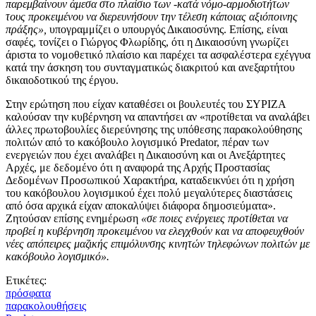
παρεμβαίνουν άμεσα στο πλαίσιο των -κατά νόμο-αρμοδιοτήτων
τους προκειμένου να διερευνήσουν την τέλεση κάποιας αξιόποινης
πράξης»,
υπογραμμίζει ο υπουργός Δικαιοσύνης. Επίσης, είναι
σαφές, τονίζει ο Γιώργος Φλωρίδης, ότι η Δικαιοσύνη γνωρίζει
άριστα το νομοθετικό πλαίσιο και παρέχει τα ασφαλέστερα εχέγγυα
κατά την άσκηση του συνταγματικώς διακριτού και ανεξαρτήτου
δικαιοδοτικού της έργου.
Στην ερώτηση που είχαν καταθέσει οι βουλευτές του ΣΥΡΙΖΑ
καλούσαν την κυβέρνηση να απαντήσει αν «προτίθεται να αναλάβει
άλλες πρωτοβουλίες διερεύνησης της υπόθεσης παρακολούθησης
πολιτών από το κακόβουλο λογισμικό Predator, πέραν των
ενεργειών που έχει αναλάβει η Δικαιοσύνη και οι Ανεξάρτητες
Αρχές, με δεδομένο ότι η αναφορά της Αρχής Προστασίας
Δεδομένων Προσωπικού Χαρακτήρα, καταδεικνύει ότι η χρήση
του κακόβουλου λογισμικού έχει πολύ μεγαλύτερες διαστάσεις
από όσα αρχικά είχαν αποκαλύψει διάφορα δημοσιεύματα».
Ζητούσαν επίσης ενημέρωση
«σε ποιες ενέργειες προτίθεται να
προβεί η κυβέρνηση προκειμένου να ελεγχθούν και να αποφευχθούν
νέες απόπειρες μαζικής επιμόλυνσης κινητών τηλεφώνων πολιτών με
κακόβουλο λογισμικό».
Ετικέτες:
πρόσφατα
παρακολουθήσεις