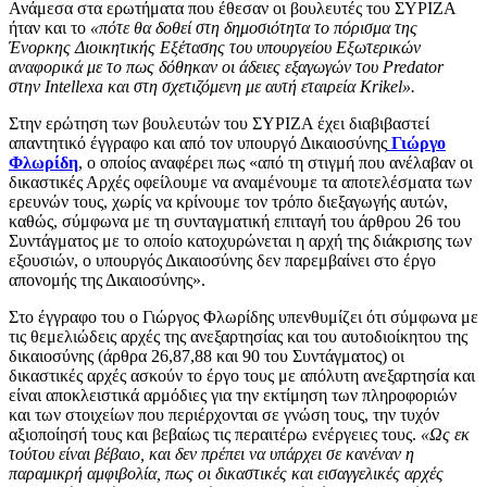
Ανάμεσα στα ερωτήματα που έθεσαν οι βουλευτές του ΣΥΡΙΖΑ
ήταν και το
«πότε θα δοθεί στη δημοσιότητα το πόρισμα της
Ένορκης Διοικητικής Εξέτασης του υπουργείου Εξωτερικών
αναφορικά με το πως δόθηκαν οι άδειες εξαγωγών του Predator
στην Intellexa και στη σχετιζόμενη με αυτή εταιρεία Krikel».
Στην ερώτηση των βουλευτών του ΣΥΡΙΖΑ έχει διαβιβαστεί
απαντητικό έγγραφο και από τον υπουργό Δικαιοσύνης
Γιώργο
Φλωρίδη
, o οποίος αναφέρει πως «από τη στιγμή που ανέλαβαν οι
δικαστικές Αρχές οφείλουμε να αναμένουμε τα αποτελέσματα των
ερευνών τους, χωρίς να κρίνουμε τον τρόπο διεξαγωγής αυτών,
καθώς, σύμφωνα με τη συνταγματική επιταγή του άρθρου 26 του
Συντάγματος με το οποίο κατοχυρώνεται η αρχή της διάκρισης των
εξουσιών, ο υπουργός Δικαιοσύνης δεν παρεμβαίνει στο έργο
απονομής της Δικαιοσύνης».
Στο έγγραφο του ο Γιώργος Φλωρίδης υπενθυμίζει ότι σύμφωνα με
τις θεμελιώδεις αρχές της ανεξαρτησίας και του αυτοδιοίκητου της
δικαιοσύνης (άρθρα 26,87,88 και 90 του Συντάγματος) οι
δικαστικές αρχές ασκούν το έργο τους με απόλυτη ανεξαρτησία και
είναι αποκλειστικά αρμόδιες για την εκτίμηση των πληροφοριών
και των στοιχείων που περιέρχονται σε γνώση τους, την τυχόν
αξιοποίησή τους και βεβαίως τις περαιτέρω ενέργειες τους.
«Ως εκ
τούτου είναι βέβαιο, και δεν πρέπει να υπάρχει σε κανέναν η
παραμικρή αμφιβολία, πως οι δικαστικές και εισαγγελικές αρχές