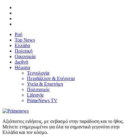
Ροή
Top News
Ελλάδα
Πολιτική
Οικονομία
Διεθνή
Θέματα
Τεχνολογία
Περιβάλλον & Ενέργεια
Υγεία & Επιστήμη
Πολιτισμός
Lifestyle
PrimeNews TV
Αξιόπιστες ειδήσεις, με σεβασμό στην παράδοση και το ήθος.
Μείνετε ενημερωμένοι για όλα τα σημαντικά γεγονότα στην
Ελλάδα και τον κόσμο.